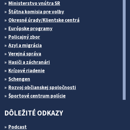
Ministerstvo vnútra SR
Štátna komisia pre volby
Okresné úrady/Klientske centrá
Európske programy
Policajný zbor
Azyl a migrácia
Verejná správa
Hasiči a záchranári
Krízové riadenie
Schengen
Rozvoj občianskej spoločnosti
Športové centrum polície
DÔLEŽITÉ ODKAZY
Podcast