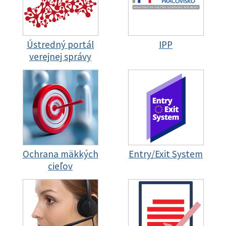
Ústredný portál
IPP
verejnej správy
Ochrana mäkkých
Entry/Exit System
cieľov