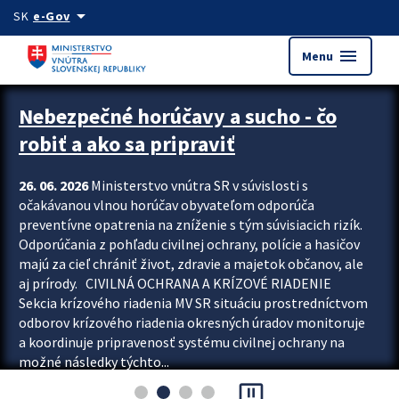
Preskocit na hlavný obsah
arrow_drop_down
SK
e-Gov
menu
Menu
Zastavit automatický posun upútavok
Nebezpečné horúčavy a sucho - čo
robiť a ako sa pripraviť
26. 06. 2026
Ministerstvo vnútra SR v súvislosti s
očakávanou vlnou horúčav obyvateľom odporúča
preventívne opatrenia na zníženie s tým súvisiacich rizík.
Odporúčania z pohľadu civilnej ochrany, polície a hasičov
majú za cieľ chrániť život, zdravie a majetok občanov, ale
aj prírody. CIVILNÁ OCHRANA A KRÍZOVÉ RIADENIE
Sekcia krízového riadenia MV SR situáciu prostredníctvom
odborov krízového riadenia okresných úradov monitoruje
a koordinuje pripravenosť systému civilnej ochrany na
možné následky týchto...
pause_presentation
Viac