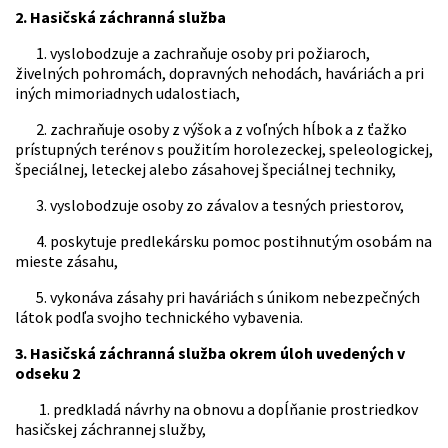
2.
Hasičská záchranná služba
1. vyslobodzuje a zachraňuje osoby pri požiaroch,
živelných pohromách, dopravných nehodách, haváriách a pri
iných mimoriadnych udalostiach,
2. zachraňuje osoby z výšok a z voľných hĺbok a z ťažko
prístupných terénov s použitím horolezeckej, speleologickej,
špeciálnej, leteckej alebo zásahovej špeciálnej techniky,
3. vyslobodzuje osoby zo závalov a tesných priestorov,
4. poskytuje predlekársku pomoc postihnutým osobám na
mieste zásahu,
5. vykonáva zásahy pri haváriách s únikom nebezpečných
látok podľa svojho technického vybavenia.
3. Hasičská záchranná služba okrem úloh uvedených v
odseku 2
1. predkladá návrhy na obnovu a dopĺňanie prostriedkov
hasičskej záchrannej služby,