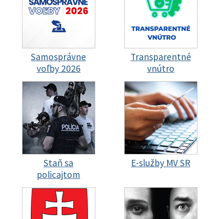
Samosprávne
Transparentné
voľby 2026
vnútro
Staň sa
E-služby MV SR
policajtom