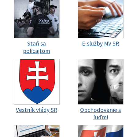
Staň sa
E-služby MV SR
policajtom
Vestník vlády SR
Obchodovanie s
ľuďmi