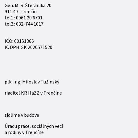
Gen. M. R. Štefánika 20
911 49 Trenčín
tel1.: 0961 20 6701
tel2.: 032-744 1017
IČO: 00151866
IČ DPH: SK 2020571520
plk. Ing. Miloslav Tužinský
riaditeľ KR HaZZ v Trenčíne
sídlime v budove
Úradu práce, sociálnych vecí
a rodiny v Trenčíne