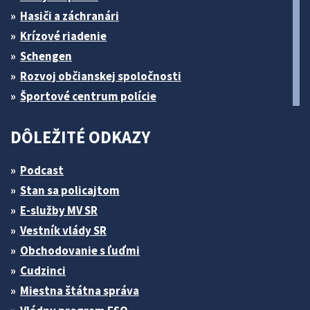
Hasiči a záchranári
Krízové riadenie
Schengen
Rozvoj občianskej spoločnosti
Športové centrum polície
DÔLEŽITÉ ODKAZY
Podcast
Stan sa policajtom
E-služby MV SR
Vestník vlády SR
Obchodovanie s ľuďmi
Cudzinci
Miestna štátna správa