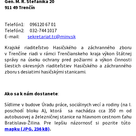
Gen. M. R. Štefánika 20
911 49 Trenčín
Telefón1: 096120 67 01
Telefón2: 032-744 1017
E-mail:
sekretariat.tc@minv.sk
Krajské riaditeľstvo Hasičského a záchranného zboru
v Trenčíne riadi v rámci Trenčianskeho kraja výkon štátnej
správy na úseku ochrany pred požiarmi a výkon činnosti
šiestich okresných riaditeľstiev Hasičského a záchranného
zboru s desiatimi hasičskými stanicami.
Ako sa k nám dostanete
:
Sídlime v budove Úradu práce, sociálnych vecí a rodiny (na I.
poschodí bloku A), ktorá sa nachádza cca 350 m od
autobusovej a železničnej stanice na hlavnom cestnom ťahu
Bratislava-Žilina. Pre lepšiu názornosť si pozrite túto
mapku (JPG, 236 kB)
.