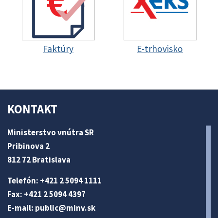
Faktúry
E-trhovisko
KONTAKT
Ministerstvo vnútra SR
Pribinova 2
812 72 Bratislava
Telefón: +421 2 5094 1111
Fax: +421 2 5094 4397
E-mail:
public@minv
.sk