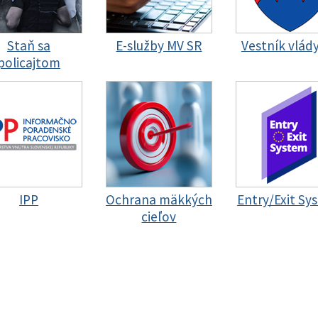
Staň sa
E-služby MV SR
Vestník vlád
policajtom
IPP
Ochrana mäkkých
Entry/Exit Sy
cieľov