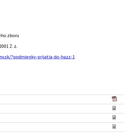
ého zboru
001 Z. z.
nv.sk/?podmienky-prijatia-do-hazz-1