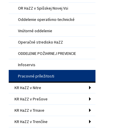
OR HaZZ v Spišskej Novej Vsi
Oddelenie operatívno-technické
Vnútorné oddelenie
Operačné stredisko HaZZ
ODDELENIE POŽIARNEJ PREVENCIE
Infoservis
Pracovné príležitosti
KR HaZZ v Nitre
KR HaZZ v Prešove
KR HaZZ v Trnave
KR HaZZ v Trenčíne