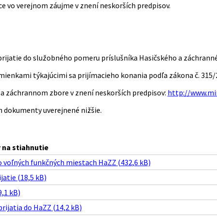
ce vo verejnom záujme v znení neskorších predpisov.
prijatie do služobného pomeru príslušníka Hasičského a záchrann
mienkami týkajúcimi sa prijímacieho konania podľa zákona č. 315/2
a záchrannom zbore v znení neskorších predpisov:
http://www.mi
ch dokumenty uverejnené nižšie.
na stiahnutie
o voľných funkčných miestach HaZZ (432,6 kB)
jatie (18,5 kB)
,1 kB)
ijatia do HaZZ (14,2 kB)