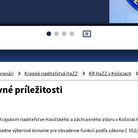
pause_presentation
hranári
Krajské riaditeľstvá HaZZ
KR HaZZ v Košiciach
né príležitosti
Krajskom riaditeľstve Hasičského a záchranného zboru v Košiciac
adne výberové konanie pre obsadenie funkcií podľa zákona č. 552/2