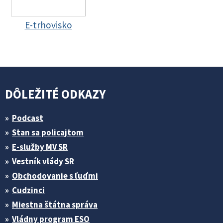
E-trhovisko
DÔLEŽITÉ ODKAZY
Podcast
Stan sa policajtom
E-služby MV SR
Vestník vlády SR
Obchodovanie s ľuďmi
Cudzinci
Miestna štátna správa
Vládny program ESO