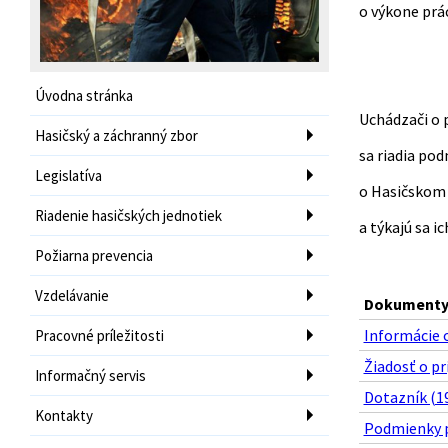
o výkone prá
Úvodna stránka
Uchádzači o 
Hasičský a záchranný zbor
sa riadia pod
Legislatíva
o Hasičskom 
Riadenie hasičských jednotiek
a týkajú sa i
Požiarna prevencia
Vzdelávanie
Dokumenty 
Informácie 
Pracovné príležitosti
Žiadosť o pri
Informačný servis
Dotazník (19
Kontakty
Podmienky pr