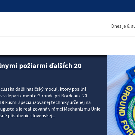
Dnes je 6. 
 a ako sa pripraviť
u vlnou horúčav obyvateľom odporúča preventívne
ohľadu civilnej ochrany, polície a hasičov majú za
ody. CIVILNÁ OCHRANA A KRÍZOVÉ RIADENIE Sekcia
krízového riadenia okresných úradov monitoruje
 následky týchto...