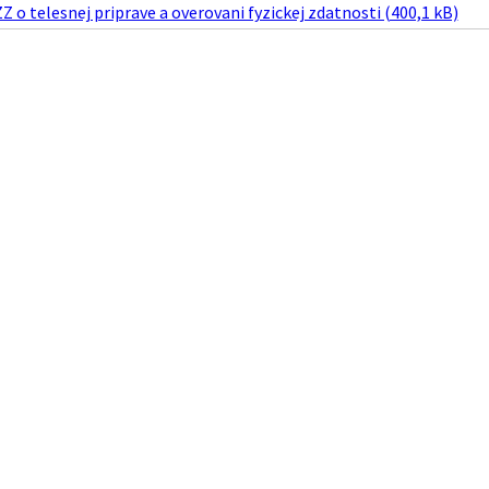
 o telesnej priprave a overovani fyzickej zdatnosti (400,1 kB)