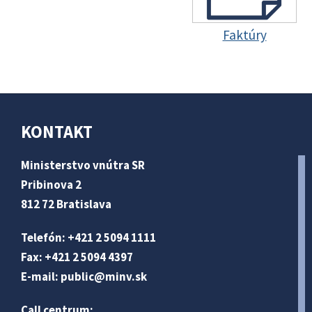
Faktúry
KONTAKT
Ministerstvo vnútra SR
Pribinova 2
812 72 Bratislava
Telefón: +421 2 5094 1111
Fax: +421 2 5094 4397
E-mail:
public@minv
.sk
Call centrum: