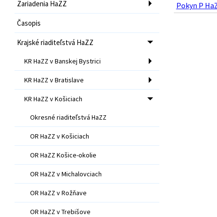
Zariadenia HaZZ
Pokyn P HaZZ
Časopis
Krajské riaditeľstvá HaZZ
KR HaZZ v Banskej Bystrici
KR HaZZ v Bratislave
KR HaZZ v Košiciach
Okresné riaditeľstvá HaZZ
OR HaZZ v Košiciach
OR HaZZ Košice-okolie
OR HaZZ v Michalovciach
OR HaZZ v Rožňave
OR HaZZ v Trebišove