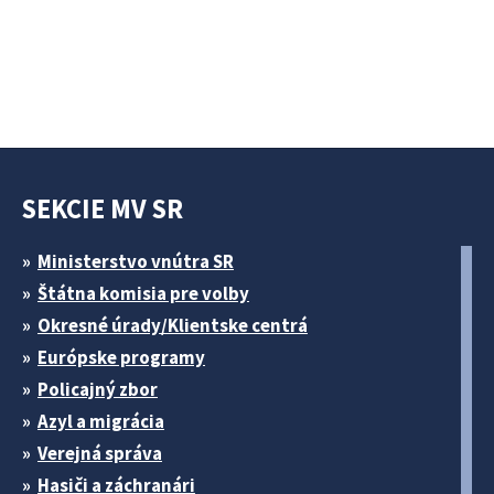
SEKCIE MV SR
Ministerstvo vnútra SR
Štátna komisia pre volby
Okresné úrady/Klientske centrá
Európske programy
Policajný zbor
Azyl a migrácia
Verejná správa
Hasiči a záchranári