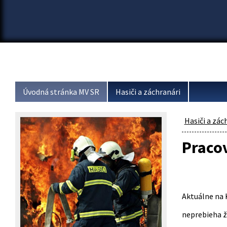
Úvodná stránka MV SR
Hasiči a záchranári
Hasiči a zác
Pracov
Aktuálne na 
neprebieha ži