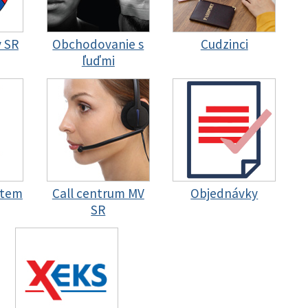
y SR
Obchodovanie s
Cudzinci
ľuďmi
stem
Call centrum MV
Objednávky
SR