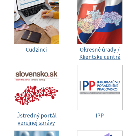
Cudzinci
Okresné úrady /
Klientske centrá
Ústredný portál
IPP
verejnej správy