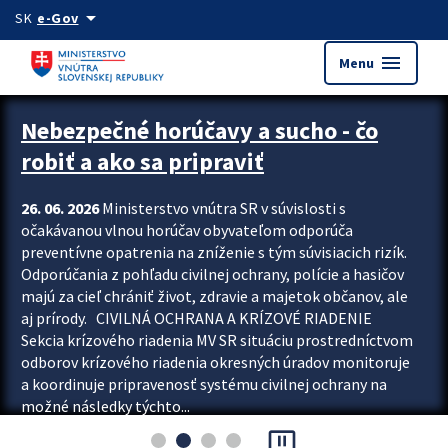
Preskocit na hlavný obsah
arrow_drop_down
SK
e-Gov
menu
Menu
Zastavit automatický posun upútavok
Nebezpečné horúčavy a sucho - čo
robiť a ako sa pripraviť
26. 06. 2026
Ministerstvo vnútra SR v súvislosti s
očakávanou vlnou horúčav obyvateľom odporúča
preventívne opatrenia na zníženie s tým súvisiacich rizík.
Odporúčania z pohľadu civilnej ochrany, polície a hasičov
majú za cieľ chrániť život, zdravie a majetok občanov, ale
aj prírody. CIVILNÁ OCHRANA A KRÍZOVÉ RIADENIE
Sekcia krízového riadenia MV SR situáciu prostredníctvom
odborov krízového riadenia okresných úradov monitoruje
a koordinuje pripravenosť systému civilnej ochrany na
možné následky týchto...
pause_presentation
Viac