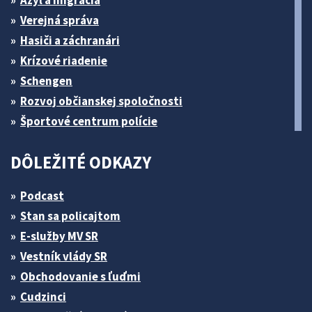
Azyl a migrácia
Verejná správa
Hasiči a záchranári
Krízové riadenie
Schengen
Rozvoj občianskej spoločnosti
Športové centrum polície
DÔLEŽITÉ ODKAZY
Podcast
Stan sa policajtom
E-služby MV SR
Vestník vlády SR
Obchodovanie s ľuďmi
Cudzinci