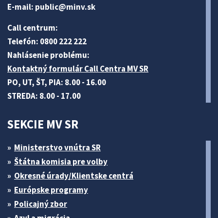
E-mail:
public@minv
.sk
Call centrum:
Telefón: 0800 222 222
Nahlásenie problému:
Kontaktný formulár Call Centra MV SR
PO, UT, ŠT, PIA: 8.00 - 16.00
STREDA: 8.00 - 17.00
SEKCIE MV SR
Ministerstvo vnútra SR
Štátna komisia pre volby
Okresné úrady/Klientske centrá
Európske programy
Policajný zbor