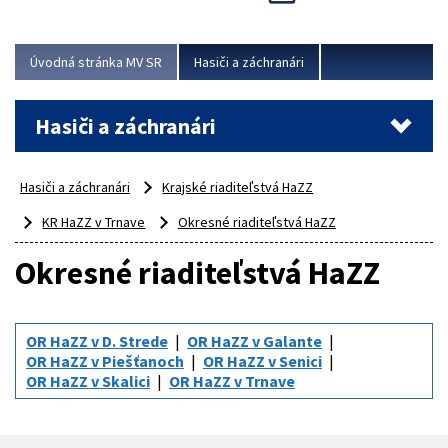
Úvodná stránka MV SR
Hasiči a záchranári
Hasiči a záchranári
Hasiči a záchranári
Krajské riaditeľstvá HaZZ
KR HaZZ v Trnave
Okresné riaditeľstvá HaZZ
Okresné riaditeľstvá HaZZ
OR HaZZ v D. Strede
OR HaZZ v Galante
OR HaZZ v Piešťanoch
OR HaZZ v Senici
OR HaZZ v Skalici
OR HaZZ v Trnave