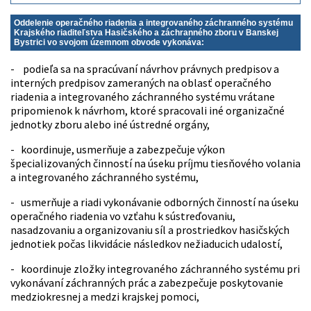
Oddelenie operačného riadenia a integrovaného záchranného systému
Krajského riaditeľstva Hasičského a záchranného zboru v Banskej
Bystrici vo svojom územnom obvode vykonáva:
- podieľa sa na spracúvaní návrhov právnych predpisov a
interných predpisov zameraných na oblasť operačného
riadenia a integrovaného záchranného systému vrátane
pripomienok k návrhom, ktoré spracovali iné organizačné
jednotky zboru alebo iné ústredné orgány,
- koordinuje, usmerňuje a zabezpečuje výkon
špecializovaných činností na úseku príjmu tiesňového volania
a integrovaného záchranného systému,
- usmerňuje a riadi vykonávanie odborných činností na úseku
operačného riadenia vo vzťahu k sústreďovaniu,
nasadzovaniu a organizovaniu síl a prostriedkov hasičských
jednotiek počas likvidácie následkov nežiaducich udalostí,
- koordinuje zložky integrovaného záchranného systému pri
vykonávaní záchranných prác a zabezpečuje poskytovanie
medziokresnej a medzi krajskej pomoci,