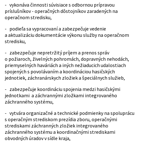
- vykonáva činnosti súvisiace s odbornou prípravou
príslušníkov - operačných dôstojníkov zaradených na
operačnom stredisku,
- podieľa sa vypracovaní a zabezpečuje vedenie
a aktualizáciu dokumentácie výkonu služby na operačnom
stredisku,
- zabezpečuje nepretržitý príjem a prenos správ
o požiaroch, živelných pohromách, dopravných nehodách,
priemyselných haváriách a iných nežiaducich udalostiach
spojených s povolávaním a koordináciou hasičských
jednotiek, záchranárskych zložiek a špeciálnych služieb,
- zabezpečuje koordináciu spojenia medzi hasičskými
jednotkami a záchrannými zložkami integrovaného
záchranného systému,
- vytvára organizačné a technické podmienky na spoluprácu
s operačným strediskom prezídia zboru, operačnými
strediskami záchranných zložiek integrovaného
záchranného systému a koordinačnými strediskami
obvodných úradov v sídle kraja,