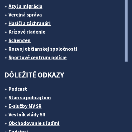
Azyl a migrácia
Verejná správa
Hasiči a záchranári
Krízové riadenie
Schengen
Rozvoj občianskej spoločnosti
Športové centrum polície
DÔLEŽITÉ ODKAZY
Podcast
Stan sa policajtom
E-služby MV SR
Vestník vlády SR
Obchodovanie s ľuďmi
Cudzinci