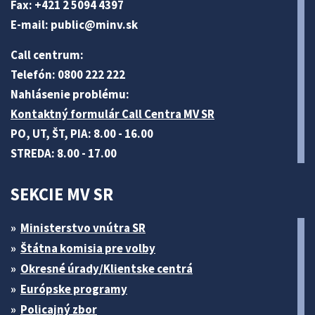
Fax: +421 2 5094 4397
E-mail:
public@minv
.sk
Call centrum:
Telefón: 0800 222 222
Nahlásenie problému:
Kontaktný formulár Call Centra MV SR
PO, UT, ŠT, PIA: 8.00 - 16.00
STREDA: 8.00 - 17.00
SEKCIE MV SR
Ministerstvo vnútra SR
Štátna komisia pre volby
Okresné úrady/Klientske centrá
Európske programy
Policajný zbor