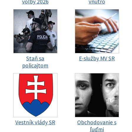
voľby 2026
vnútro
Staň sa
E-služby MV SR
policajtom
Vestník vlády SR
Obchodovanie s
ľuďmi