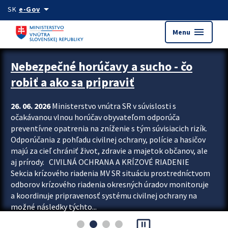
Preskocit na hlavný obsah
arrow_drop_down
SK
e-Gov
menu
Menu
Zastavit automatický posun upútavok
Nebezpečné horúčavy a sucho - čo
robiť a ako sa pripraviť
26. 06. 2026
Ministerstvo vnútra SR v súvislosti s
očakávanou vlnou horúčav obyvateľom odporúča
preventívne opatrenia na zníženie s tým súvisiacich rizík.
Odporúčania z pohľadu civilnej ochrany, polície a hasičov
majú za cieľ chrániť život, zdravie a majetok občanov, ale
aj prírody. CIVILNÁ OCHRANA A KRÍZOVÉ RIADENIE
Sekcia krízového riadenia MV SR situáciu prostredníctvom
odborov krízového riadenia okresných úradov monitoruje
a koordinuje pripravenosť systému civilnej ochrany na
možné následky týchto...
pause_presentation
Viac