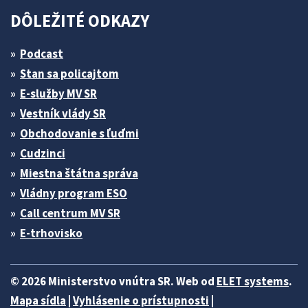
DÔLEŽITÉ ODKAZY
Podcast
Stan sa policajtom
E-služby MV SR
Vestník vlády SR
Obchodovanie s ľuďmi
Cudzinci
Miestna štátna správa
Vládny program ESO
Call centrum MV SR
E-trhovisko
© 2026 Ministerstvo vnútra SR. Web od
ELET systems
.
Mapa sídla
|
Vyhlásenie o prístupnosti
|