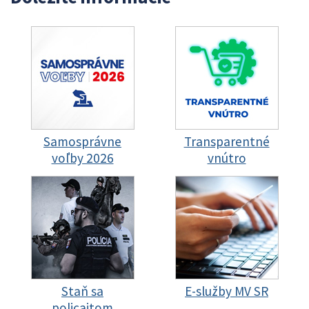
Samosprávne
Transparentné
voľby 2026
vnútro
Staň sa
E-služby MV SR
policajtom