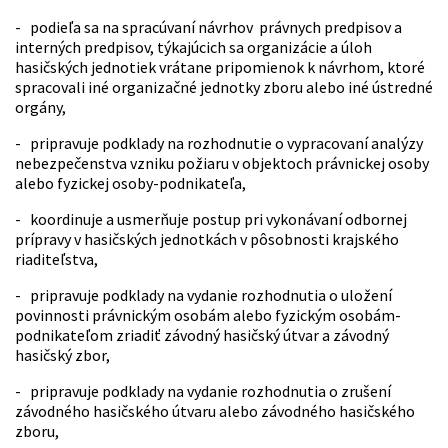
- podieľa sa na spracúvaní návrhov právnych predpisov a
interných predpisov, týkajúcich sa organizácie a úloh
hasičských jednotiek vrátane pripomienok k návrhom, ktoré
spracovali iné organizačné jednotky zboru alebo iné ústredné
orgány,
- pripravuje podklady na rozhodnutie o vypracovaní analýzy
nebezpečenstva vzniku požiaru v objektoch právnickej osoby
alebo fyzickej osoby-podnikateľa,
- koordinuje a usmerňuje postup pri vykonávaní odbornej
prípravy v hasičských jednotkách v pôsobnosti krajského
riaditeľstva,
- pripravuje podklady na vydanie rozhodnutia o uložení
povinnosti právnickým osobám alebo fyzickým osobám-
podnikateľom zriadiť závodný hasičský útvar a závodný
hasičský zbor,
- pripravuje podklady na vydanie rozhodnutia o zrušení
závodného hasičského útvaru alebo závodného hasičského
zboru,