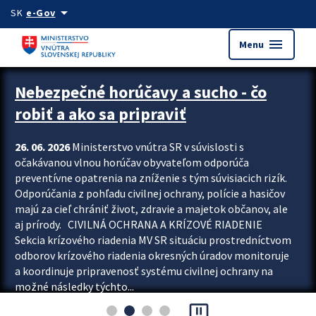
Preskocit na hlavný obsah
arrow_drop_down
SK
e-Gov
menu
Menu
Zastavit automatický posun upútavok
Nebezpečné horúčavy a sucho - čo
robiť a ako sa pripraviť
26. 06. 2026
Ministerstvo vnútra SR v súvislosti s
očakávanou vlnou horúčav obyvateľom odporúča
preventívne opatrenia na zníženie s tým súvisiacich rizík.
Odporúčania z pohľadu civilnej ochrany, polície a hasičov
majú za cieľ chrániť život, zdravie a majetok občanov, ale
aj prírody. CIVILNÁ OCHRANA A KRÍZOVÉ RIADENIE
Sekcia krízového riadenia MV SR situáciu prostredníctvom
odborov krízového riadenia okresných úradov monitoruje
a koordinuje pripravenosť systému civilnej ochrany na
možné následky týchto...
pause_presentation
Viac