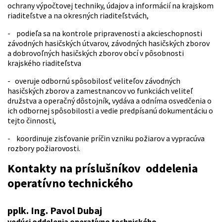
ochrany výpočtovej techniky, údajov a informácií na krajskom
riaditeľstve a na okresných riaditeľstvách,
- podieľa sa na kontrole pripravenosti a akcieschopnosti
závodných hasičských útvarov, závodných hasičských zborov
a dobrovoľných hasičských zborov obcí v pôsobnosti
krajského riaditeľstva
- overuje odbornú spôsobilosť veliteľov závodných
hasičských zborov a zamestnancov vo funkciách veliteľ
družstva a operačný dôstojník, vydáva a odníma osvedčenia o
ich odbornej spôsobilosti a vedie predpísanú dokumentáciu o
tejto činnosti,
- koordinuje zisťovanie príčin vzniku požiarov a vypracúva
rozbory požiarovosti.
Kontakty na príslušníkov oddelenia
operatívno technického
pplk. Ing. Pavol Dubaj
vedúci oddelenia operatívno technického