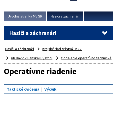
Úvodná stránka MV SR
Hasiči a záchranári
Hasiči a záchranári
Hasiči a záchranári
Krajské riaditeľstvá HaZZ
KR HaZZ v Banskej Bystrici
Oddelenie operatívno technické
Operatívne riadenie
Taktické cvičenia
Výcvik
Oddelenie operatívno – technické Krajského
riaditeľstva Hasičského a záchranného zboru v
Banskej Bystrici plní tieto úlohy: