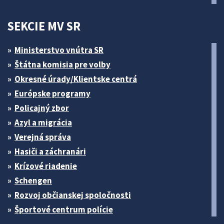
SEKCIE MV SR
Ministerstvo vnútra SR
Štátna komisia pre volby
Okresné úrady/Klientske centrá
Európske programy
Policajný zbor
Azyl a migrácia
Verejná správa
Hasiči a záchranári
Krízové riadenie
Schengen
Rozvoj občianskej spoločnosti
Športové centrum polície