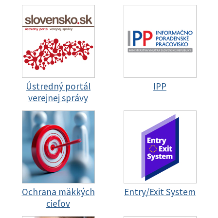
Ústredný portál
IPP
verejnej správy
Ochrana mäkkých
Entry/Exit System
cieľov