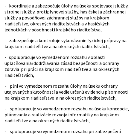
- koordinuje a zabezpečuje úlohy na úseku spojovacej služby,
strojnej služby, protiplynovej služby, hasičskej a záchrannej
služby a povodňovej záchrannej služby na krajskom
riaditeľstve, okresných riaditeľstvách a v hasičských
jednotkách v pôsobnosti krajského riaditeľstva,
- zabezpečuje a kontroluje vykonávanie fyzickej prípravy na
krajskom riaditeľstve a na okresných riaditeľstvách,
- spolupracuje vo vymedzenom rozsahu v oblasti
uplatňovania/dodržiavania zásad bezpečnosti a ochrany
zdravia pri práci na krajskom riaditeľstve a na okresných
riaditeľstvách,
- plní vo vymedzenom rozsahu úlohy na úseku ochrany
utajovaných skutočností a vedie určenú evidenciu písomností
na krajskom riaditeľstve a na okresných riaditeľstvách,
- spolupracuje vo vymedzenom rozsahu na úseku koncepcie,
plánovania a realizácie rozvoja informatiky na krajskom
riaditeľstve a na okresných riaditeľstvách,
- spolupracuje vo vymedzenom rozsahu pri zabezpečení