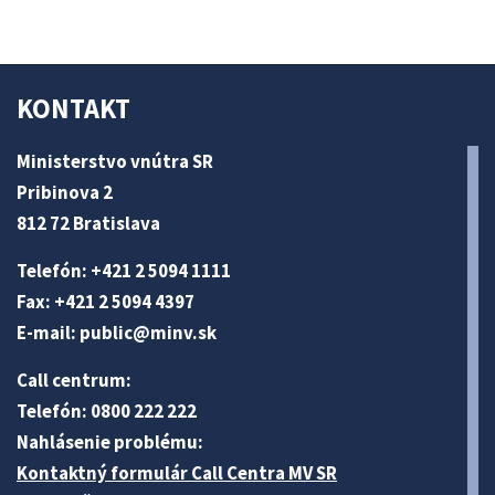
KONTAKT
Ministerstvo vnútra SR
Pribinova 2
812 72 Bratislava
Telefón: +421 2 5094 1111
Fax: +421 2 5094 4397
E-mail:
public@minv
.sk
Call centrum:
Telefón: 0800 222 222
Nahlásenie problému:
Kontaktný formulár Call Centra MV SR