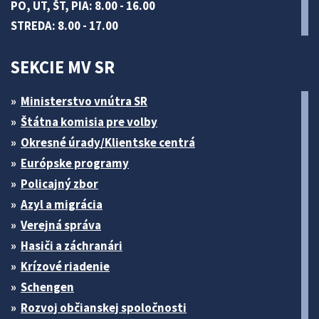
PO, UT, ŠT, PIA: 8.00 - 16.00
STREDA: 8.00 - 17.00
SEKCIE MV SR
Ministerstvo vnútra SR
Štátna komisia pre volby
Okresné úrady/Klientske centrá
Európske programy
Policajný zbor
Azyl a migrácia
Verejná správa
Hasiči a záchranári
Krízové riadenie
Schengen
Rozvoj občianskej spoločnosti