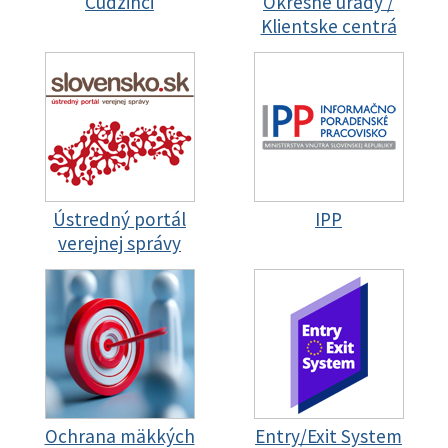
Cudzinci
Okresné úrady /
Klientske centrá
Ústredný portál
IPP
verejnej správy
Ochrana mäkkých
Entry/Exit System