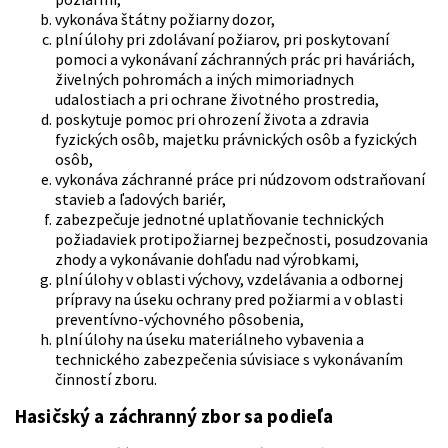
vykonáva štátny požiarny dozor,
plní úlohy pri zdolávaní požiarov, pri poskytovaní
pomoci a vykonávaní záchranných prác pri haváriách,
živelných pohromách a iných mimoriadnych
udalostiach a pri ochrane životného prostredia,
poskytuje pomoc pri ohrození života a zdravia
fyzických osôb, majetku právnických osôb a fyzických
osôb,
vykonáva záchranné práce pri núdzovom odstraňovaní
stavieb a ľadových bariér,
zabezpečuje jednotné uplatňovanie technických
požiadaviek protipožiarnej bezpečnosti, posudzovania
zhody a vykonávanie dohľadu nad výrobkami,
plní úlohy v oblasti výchovy, vzdelávania a odbornej
prípravy na úseku ochrany pred požiarmi a v oblasti
preventívno-výchovného pôsobenia,
plní úlohy na úseku materiálneho vybavenia a
technického zabezpečenia súvisiace s vykonávaním
činností zboru.
Hasičský a záchranný zbor sa podieľa