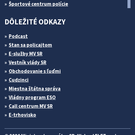
Športové centrum polície
DÔLEŽITÉ ODKAZY
Podcast
Stan sa policajtom
E-služby MV SR
Vestník vlády SR
Obchodovanie s ľuďmi
Cudzinci
Miestna štátna správa
Vládny program ESO
Call centrum MV SR
E-trhovisko