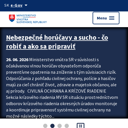
Preskocit na hlavný obsah
arrow_drop_down
SK
e-Gov
menu
Menu
Zastavit automatický posun upútavok
Nebezpečné horúčavy a sucho - čo
robiť a ako sa pripraviť
26. 06. 2026
Ministerstvo vnútra SR v súvislosti s
očakávanou vlnou horúčav obyvateľom odporúča
preventívne opatrenia na zníženie s tým súvisiacich rizík.
Odporúčania z pohľadu civilnej ochrany, polície a hasičov
majú za cieľ chrániť život, zdravie a majetok občanov, ale
aj prírody. CIVILNÁ OCHRANA A KRÍZOVÉ RIADENIE
Sekcia krízového riadenia MV SR situáciu prostredníctvom
odborov krízového riadenia okresných úradov monitoruje
a koordinuje pripravenosť systému civilnej ochrany na
možné následky týchto...
pause_presentation
Viac