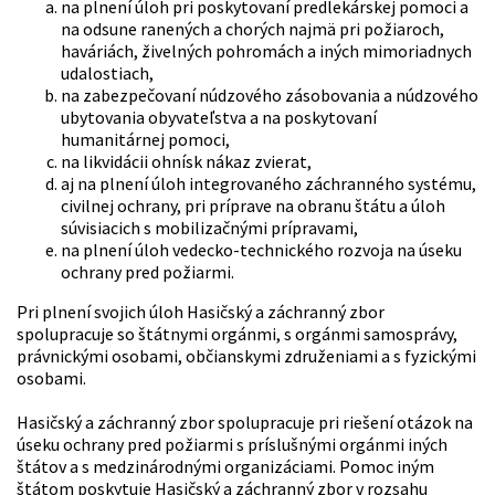
na plnení úloh pri poskytovaní predlekárskej pomoci a
na odsune ranených a chorých najmä pri požiaroch,
haváriách, živelných pohromách a iných mimoriadnych
udalostiach,
na zabezpečovaní núdzového zásobovania a núdzového
ubytovania obyvateľstva a na poskytovaní
humanitárnej pomoci,
na likvidácii ohnísk nákaz zvierat,
aj na plnení úloh integrovaného záchranného systému,
civilnej ochrany, pri príprave na obranu štátu a úloh
súvisiacich s mobilizačnými prípravami,
na plnení úloh vedecko-technického rozvoja na úseku
ochrany pred požiarmi.
Pri plnení svojich úloh Hasičský a záchranný zbor
spolupracuje so štátnymi orgánmi, s orgánmi samosprávy,
právnickými osobami, občianskymi združeniami a s fyzickými
osobami.
Hasičský a záchranný zbor spolupracuje pri riešení otázok na
úseku ochrany pred požiarmi s príslušnými orgánmi iných
štátov a s medzinárodnými organizáciami. Pomoc iným
štátom poskytuje Hasičský a záchranný zbor v rozsahu