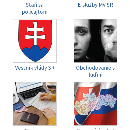
Staň sa
E-služby MV SR
policajtom
Vestník vlády SR
Obchodovanie s
ľuďmi