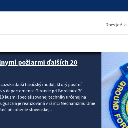
Dnes je 6. 
 a ako sa pripraviť
u vlnou horúčav obyvateľom odporúča preventívne
ohľadu civilnej ochrany, polície a hasičov majú za
ody. CIVILNÁ OCHRANA A KRÍZOVÉ RIADENIE Sekcia
krízového riadenia okresných úradov monitoruje
 následky týchto...