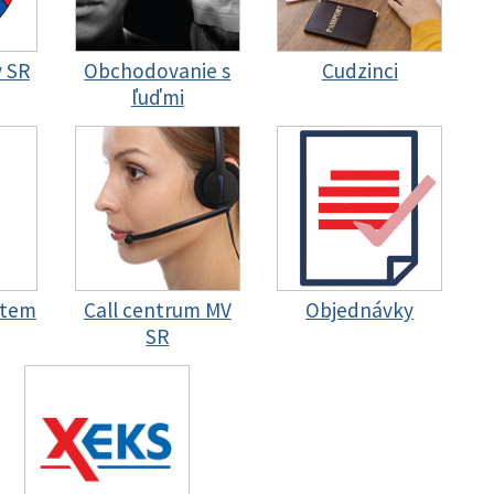
y SR
Obchodovanie s
Cudzinci
ľuďmi
stem
Call centrum MV
Objednávky
SR