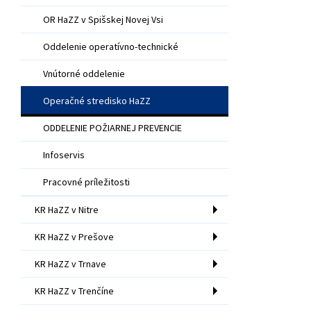
OR HaZZ v Spišskej Novej Vsi
Oddelenie operatívno-technické
Vnútorné oddelenie
Operačné stredisko HaZZ
ODDELENIE POŽIARNEJ PREVENCIE
Infoservis
Pracovné príležitosti
KR HaZZ v Nitre
KR HaZZ v Prešove
KR HaZZ v Trnave
KR HaZZ v Trenčíne