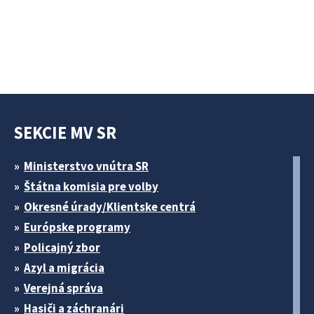
SEKCIE MV SR
Ministerstvo vnútra SR
Štátna komisia pre volby
Okresné úrady/Klientske centrá
Európske programy
Policajný zbor
Azyl a migrácia
Verejná správa
Hasiči a záchranári