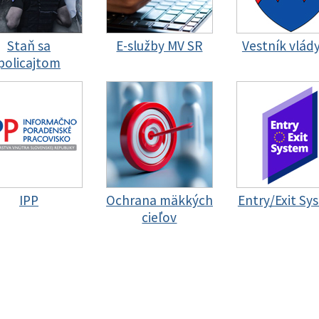
Staň sa
E-služby MV SR
Vestník vlád
policajtom
IPP
Ochrana mäkkých
Entry/Exit Sy
cieľov