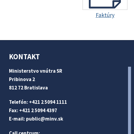
Faktúry
KONTAKT
Ministerstvo vnútra SR
Pribinova 2
812 72 Bratislava
Telefón: +421 2 5094 1111
Fax: +421 2 5094 4397
E-mail:
public@minv
.sk
Call centrum: