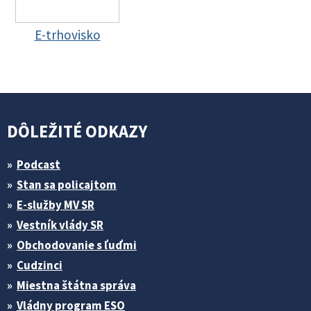
E-trhovisko
DÔLEŽITÉ ODKAZY
Podcast
Stan sa policajtom
E-služby MV SR
Vestník vlády SR
Obchodovanie s ľuďmi
Cudzinci
Miestna štátna správa
Vládny program ESO