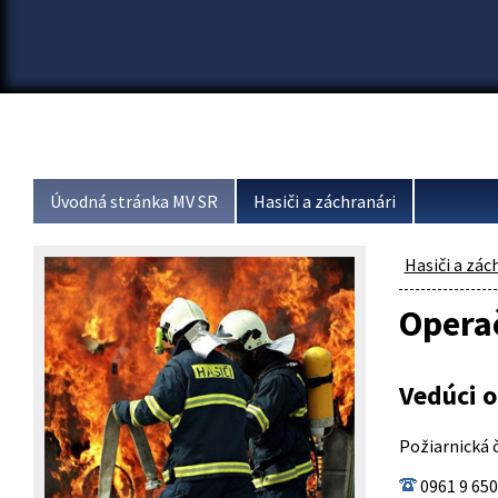
Úvodná stránka MV SR
Hasiči a záchranári
Hasiči a zác
Opera
Vedúci o
Požiarnická č
0961 9 650