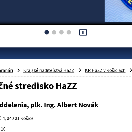
pause_presentation
hranári
Krajské riaditeľstvá HaZZ
KR HaZZ v Košiciach
čné stredisko HaZZ
ddelenia, plk. Ing. Albert Novák
. 4, 040 01 Košice
 10