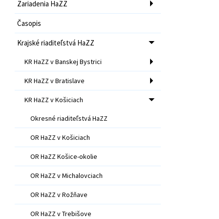
Zariadenia HaZZ
Časopis
Krajské riaditeľstvá HaZZ
KR HaZZ v Banskej Bystrici
KR HaZZ v Bratislave
KR HaZZ v Košiciach
Okresné riaditeľstvá HaZZ
OR HaZZ v Košiciach
OR HaZZ Košice-okolie
OR HaZZ v Michalovciach
OR HaZZ v Rožňave
OR HaZZ v Trebišove