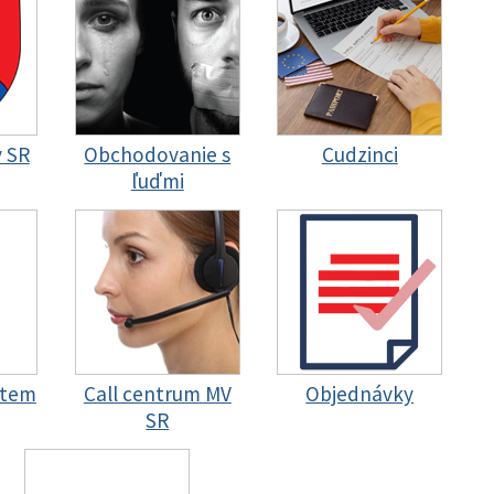
y SR
Obchodovanie s
Cudzinci
ľuďmi
stem
Call centrum MV
Objednávky
SR