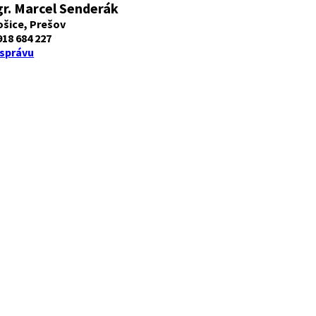
gr. Marcel Senderák
ošice, Prešov
918 684 227
 správu