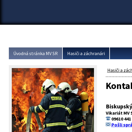
Úvodná stránka MV SR
Hasiči a záchranári
Hasiči a zác
Konta
Biskupský
Vikariát MV 
09610 441
Pošli spr