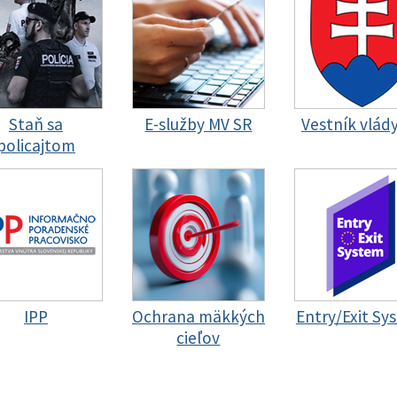
Staň sa
E-služby MV SR
Vestník vlád
policajtom
IPP
Ochrana mäkkých
Entry/Exit Sy
cieľov