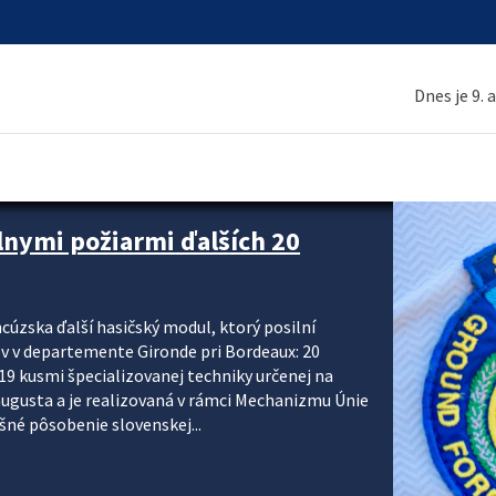
Dnes je 9. 
 a ako sa pripraviť
u vlnou horúčav obyvateľom odporúča preventívne
ohľadu civilnej ochrany, polície a hasičov majú za
ody. CIVILNÁ OCHRANA A KRÍZOVÉ RIADENIE Sekcia
krízového riadenia okresných úradov monitoruje
 následky týchto...