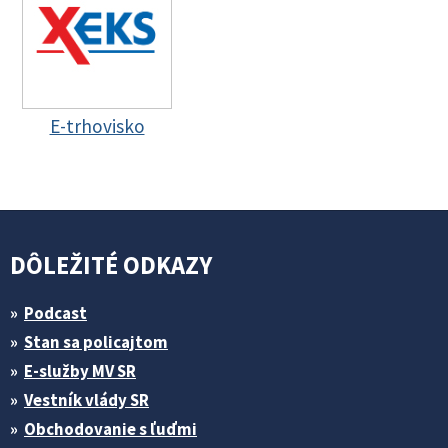
E-trhovisko
DÔLEŽITÉ ODKAZY
Podcast
Stan sa policajtom
E-služby MV SR
Vestník vlády SR
Obchodovanie s ľuďmi