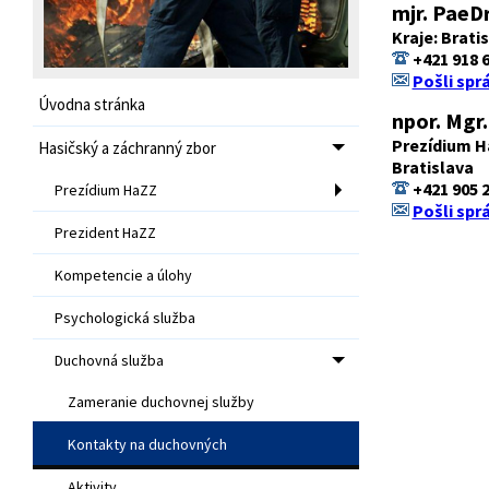
mjr. PaeDr
Kraje: Brati
+421 918 6
Pošli spr
Úvodna stránka
npor. Mgr.
Prezídium H
Hasičský a záchranný zbor
Bratislava
+421 905 2
Prezídium HaZZ
Pošli spr
Prezident HaZZ
Kompetencie a úlohy
Psychologická služba
Duchovná služba
Zameranie duchovnej služby
Kontakty na duchovných
Aktivity