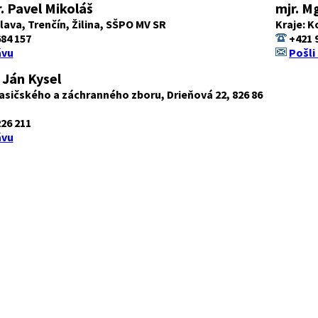
. Pavel Mikoláš
mjr. M
slava, Trenčín, Žilina, SŠPO MV SR
Kraje: K
84 157
+421 
ávu
Pošli
 Ján Kysel
asičského a záchranného zboru, Drieňová 22, 826 86
26 211
ávu