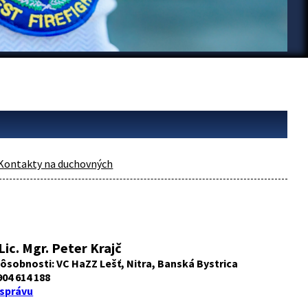
Kontakty na duchovných
Lic. Mgr. Peter Krajč
ôsobnosti: VC HaZZ Lešť, Nitra, Banská Bystrica
904 614 188
 správu