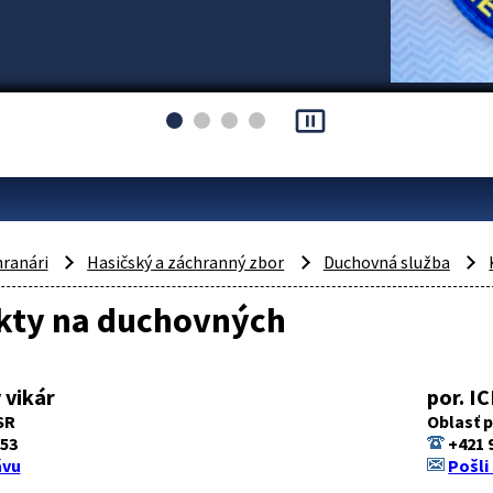
pause_presentation
hranári
Hasičský a záchranný zbor
Duchovná služba
kty na duchovných
 vikár
por. IC
SR
Oblasť p
 53
+421 
ávu
Pošli