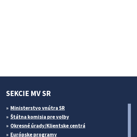
SEKCIE MV SR
Ministerstvo vnútra SR
Štátna komisia pre volby
Okresné úrady/Klientske centrá
Európske programy