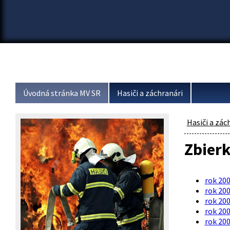
Úvodná stránka MV SR
Hasiči a záchranári
Hasiči a zác
Zbier
rok 20
rok 20
rok 20
rok 20
rok 20