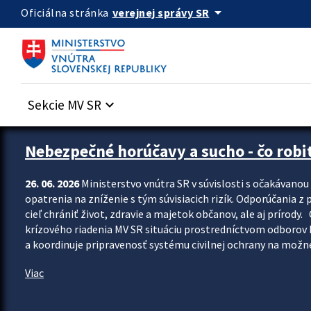
Preskocit na hlavný obsah
arrow_drop_down
verejnej správy SR
Oficiálna stránka
Sekcie MV SR
keyboard_arrow_down
Zastavit automatický posun upútavok
Nebezpečné horúčavy a sucho - čo robiť
26. 06. 2026
Ministerstvo vnútra SR v súvislosti s očakávano
opatrenia na zníženie s tým súvisiacich rizík. Odporúčania z p
cieľ chrániť život, zdravie a majetok občanov, ale aj prír
krízového riadenia MV SR situáciu prostredníctvom odborov 
a koordinuje pripravenosť systému civilnej ochrany na možné
Viac