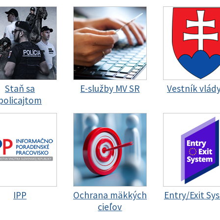
Staň sa
E-služby MV SR
Vestník vlád
policajtom
IPP
Ochrana mäkkých
Entry/Exit Sy
cieľov