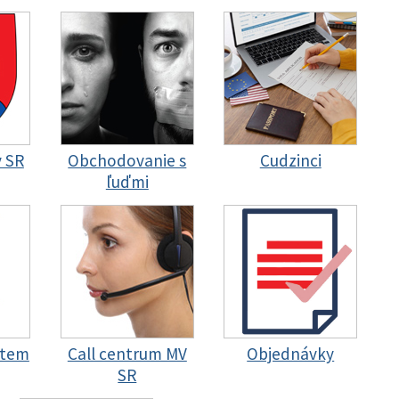
y SR
Obchodovanie s
Cudzinci
ľuďmi
stem
Call centrum MV
Objednávky
SR