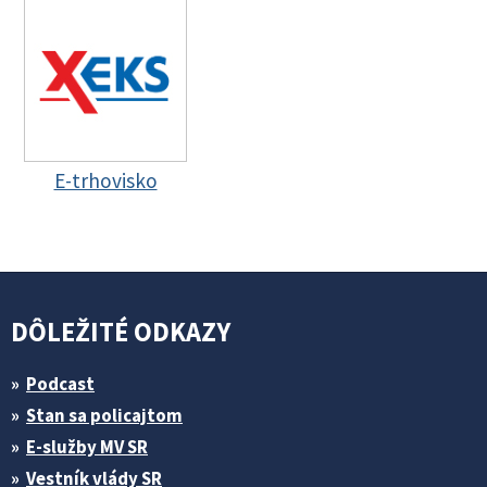
E-trhovisko
DÔLEŽITÉ ODKAZY
Podcast
Stan sa policajtom
E-služby MV SR
Vestník vlády SR