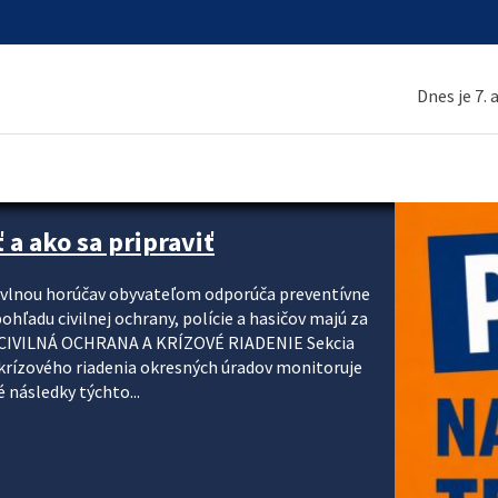
Dnes je 7.
 a ako sa pripraviť
u vlnou horúčav obyvateľom odporúča preventívne
ohľadu civilnej ochrany, polície a hasičov majú za
ody. CIVILNÁ OCHRANA A KRÍZOVÉ RIADENIE Sekcia
krízového riadenia okresných úradov monitoruje
 následky týchto...