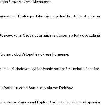
ínska Šírava v okrese Michalovce.
Vranove nad Topľou po dobu zásahu jednotky z tejto stanice na
e Košice-okolie. Osoba bola nájdená utopená a bola odovzdaná
 stromu v obci Veľopolie v okrese Humenné.
 v okrese Michalovce. Vyhľadávanie potápačmi nebolo úspešné.
m zásobníku v obci Somotor v okrese Trebišov.
ské v okrese Vranov nad Topľou. Osoba bola nájdená utopená a