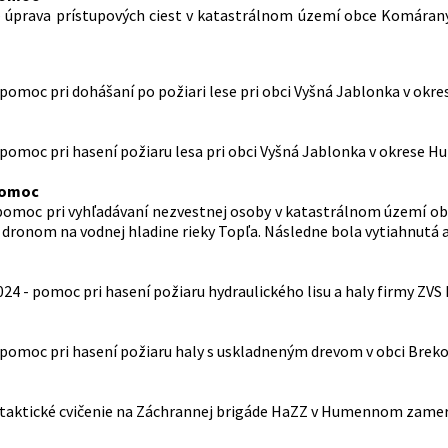
 – úprava prístupových ciest v katastrálnom území obce Komáran
- pomoc pri dohášaní po požiari lese pri obci Vyšná Jablonka v ok
- pomoc pri hasení požiaru lesa pri obci Vyšná Jablonka v okrese 
pomoc
– pomoc pri vyhľadávaní nezvestnej osoby v katastrálnom území 
 dronom na vodnej hladine rieky Topľa. Následne bola vytiahnutá 
 2024 - pomoc pri hasení požiaru hydraulického lisu a haly firmy ZVS
 - pomoc pri hasení požiaru haly s uskladneným drevom v obci Brek
 - taktické cvičenie na Záchrannej brigáde HaZZ v Humennom zamer