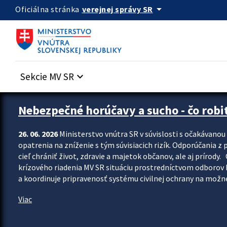
Preskocit na hlavný obsah
arrow_drop_down
verejnej správy SR
Oficiálna stránka
Sekcie MV SR
keyboard_arrow_down
Zastavit automatický posun upútavok
Nebezpečné horúčavy a sucho - čo robiť
26. 06. 2026
Ministerstvo vnútra SR v súvislosti s očakávano
opatrenia na zníženie s tým súvisiacich rizík. Odporúčania z p
cieľ chrániť život, zdravie a majetok občanov, ale aj prír
krízového riadenia MV SR situáciu prostredníctvom odborov 
a koordinuje pripravenosť systému civilnej ochrany na možné
Viac