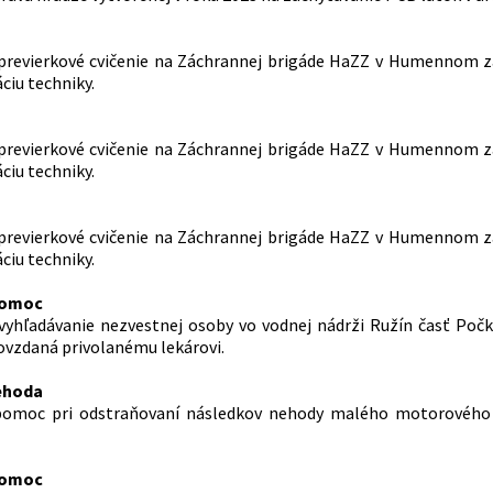
- previerkové cvičenie na Záchrannej brigáde HaZZ v Humennom 
iu techniky.
- previerkové cvičenie na Záchrannej brigáde HaZZ v Humennom 
iu techniky.
- previerkové cvičenie na Záchrannej brigáde HaZZ v Humennom 
iu techniky.
pomoc
- vyhľadávanie nezvestnej osoby vo vodnej nádrži Ružín časť Poč
ovzdaná privolanému lekárovi.
ehoda
 pomoc pri odstraňovaní následkov nehody malého motorového l
pomoc