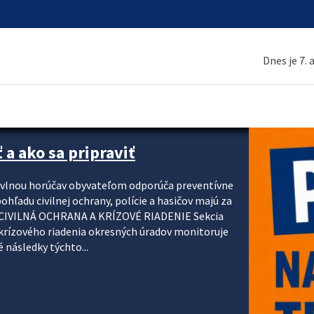
Dnes je 7.
 a ako sa pripraviť
u vlnou horúčav obyvateľom odporúča preventívne
ohľadu civilnej ochrany, polície a hasičov majú za
ody. CIVILNÁ OCHRANA A KRÍZOVÉ RIADENIE Sekcia
krízového riadenia okresných úradov monitoruje
 následky týchto...