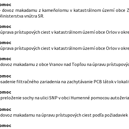
pomoc
4 – dovoz makadamu z kameňolomu v katastrálnom území obce Záh
Ministerstva vnútra SR.
pomoc
– úprava prístupových ciest v katastrálnom území obce Orlov v okr
pomoc
– úprava prístupových ciest v katastrálnom území obce Orlov v okr
pomoc
 – dovoz makadamu z obce Vranov nad Topľou na úpravu prístupových
pomoc
 osadenie filtračného zariadenia na zachytávanie PCB látok v loka
pomoc
 – preloženie sochy na ulici SNP v obci Humenné pomocou autožeria
pomoc
 – dovoz makadamu na úpravu prístupových ciest podľa požiadaviek
pomoc