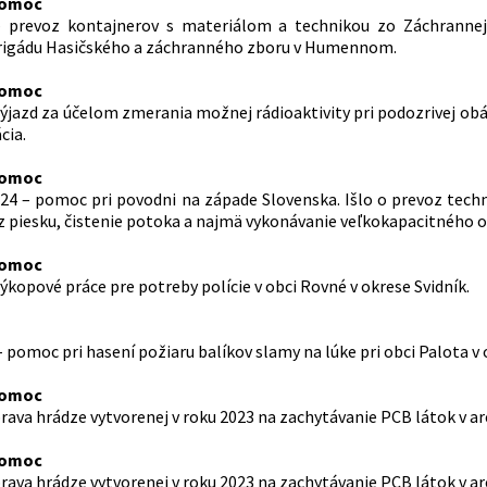
pomoc
 – prevoz kontajnerov s materiálom a technikou zo Záchranne
rigádu Hasičského a záchranného zboru v Humennom.
pomoc
– výjazd za účelom zmerania možnej rádioaktivity pri podozrivej o
cia.
pomoc
 2024 – pomoc pri povodni na západe Slovenska. Išlo o prevoz tech
oz piesku, čistenie potoka a najmä vykonávanie veľkokapacitného o
pomoc
 výkopové práce pre potreby polície v obci Rovné v okrese Svidník.
24 - pomoc pri hasení požiaru balíkov slamy na lúke pri obci Palota 
pomoc
oprava hrádze vytvorenej v roku 2023 na zachytávanie PCB látok v 
pomoc
oprava hrádze vytvorenej v roku 2023 na zachytávanie PCB látok v 