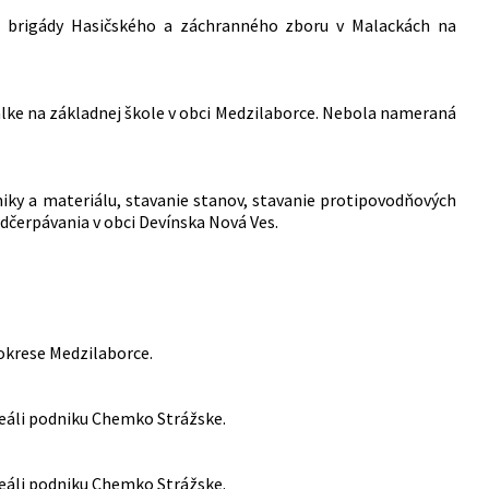
j brigády Hasičského a záchranného zboru v Malackách na
bálke na základnej škole v obci Medzilaborce. Nebola nameraná
niky a materiálu, stavanie stanov, stavanie protipovodňových
dčerpávania v obci Devínska Nová Ves.
v okrese Medzilaborce.
areáli podniku Chemko Strážske.
areáli podniku Chemko Strážske.