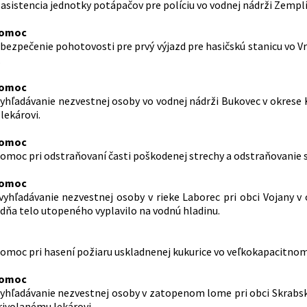
– asistencia jednotky potápačov pre políciu vo vodnej nádrži Zempl
pomoc
zabezpečenie pohotovosti pre prvý výjazd pre hasičskú stanicu vo 
.
pomoc
- vyhľadávanie nezvestnej osoby vo vodnej nádrži Bukovec v okres
lekárovi.
pomoc
- pomoc pri odstraňovaní časti poškodenej strechy a odstraňovanie
pomoc
- vyhľadávanie nezvestnej osoby v rieke Laborec pri obci Vojany
dňa telo utopeného vyplavilo na vodnú hladinu.
- pomoc pri hasení požiaru uskladnenej kukurice vo veľkokapacitno
pomoc
- vyhľadávanie nezvestnej osoby v zatopenom lome pri obci Skrab
ivolanému lekárovi.