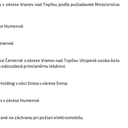
y v okrese Vranov nad Topľou podľa požiadaviek Ministerstva
rese Humenné.
Humenné.
obce Čemerné v okrese Vranov nad Topľou. Utopená osoba bola
a odovzdaná privolanému lekárovi.
 Holding v obci Snina v okrese Snina.
ov v okrese Humenné.
ané na záchranu pri požiari elektromobilu.