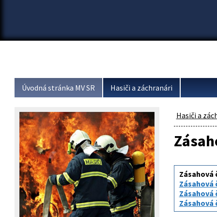
Úvodná stránka MV SR
Hasiči a záchranári
Hasiči a zác
Zásah
Zásahová č
Zásahová č
Zásahová č
Zásahová č