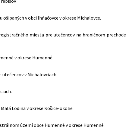
Trebišov.
ru ošípaných v obci Ihňačovce v okrese Michalovce.
vádzke registračného miesta pre utečencov na hraničnom prechode
Humenné v okrese Humenné.
e utečencov v Michalovciach.
ciach.
 Malá Lodina v okrese Košice-okolie.
katastrálnom území obce Humenné v okrese Humenné.