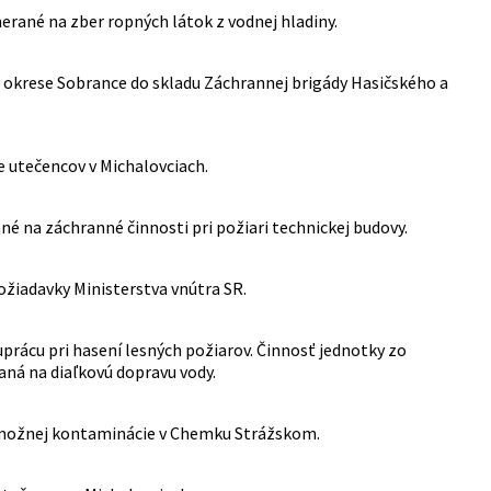
rané na zber ropných látok z vodnej hladiny.
v okrese Sobrance do skladu Záchrannej brigády Hasičského a
 utečencov v Michalovciach.
é na záchranné činnosti pri požiari technickej budovy.
ožiadavky Ministerstva vnútra SR.
prácu pri hasení lesných požiarov. Činnosť jednotky zo
á na diaľkovú dopravu vody.
ie možnej kontaminácie v Chemku Strážskom.