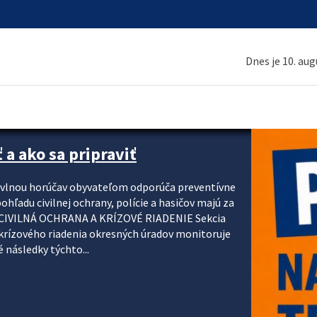
Dnes je 10. au
 a ako sa pripraviť
u vlnou horúčav obyvateľom odporúča preventívne
ohľadu civilnej ochrany, polície a hasičov majú za
ody. CIVILNÁ OCHRANA A KRÍZOVÉ RIADENIE Sekcia
krízového riadenia okresných úradov monitoruje
 následky týchto...