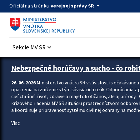
Preskocit na hlavný obsah
arrow_drop_down
verejnej správy SR
Oficiálna stránka
Sekcie MV SR
keyboard_arrow_down
Zastavit automatický posun upútavok
Nebezpečné horúčavy a sucho - čo robiť
26. 06. 2026
Ministerstvo vnútra SR v súvislosti s očakávano
opatrenia na zníženie s tým súvisiacich rizík. Odporúčania z p
cieľ chrániť život, zdravie a majetok občanov, ale aj prír
krízového riadenia MV SR situáciu prostredníctvom odborov 
a koordinuje pripravenosť systému civilnej ochrany na možné
Viac