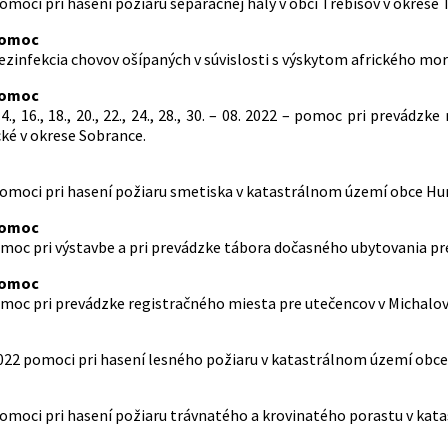
pomoci pri hasení požiaru separačnej haly v obci Trebišov v okrese 
pomoc
dezinfekcia chovov ošípaných v súvislosti s výskytom afrického mo
pomoc
, 14., 16., 18., 20., 22., 24., 28., 30. – 08. 2022 – pomoc pri pre
é v okrese Sobrance.
 pomoci pri hasení požiaru smetiska v katastrálnom území obce 
pomoc
omoc pri výstavbe a pri prevádzke tábora dočasného ubytovania pr
pomoc
omoc pri prevádzke registračného miesta pre utečencov v Michalov
 2022 pomoci pri hasení lesného požiaru v katastrálnom území obce
 pomoci pri hasení požiaru trávnatého a krovinatého porastu v 