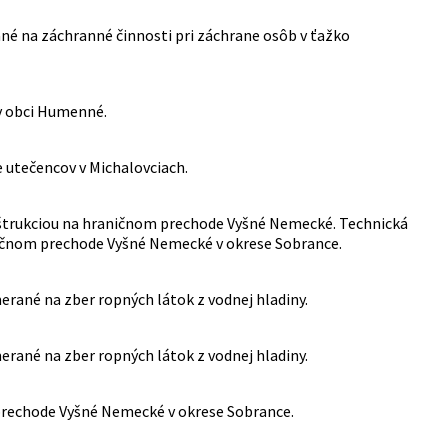
né na záchranné činnosti pri záchrane osôb v ťažko
 v obci Humenné.
utečencov v Michalovciach.
nštrukciou na hraničnom prechode Vyšné Nemecké. Technická
ničnom prechode Vyšné Nemecké v okrese Sobrance.
rané na zber ropných látok z vodnej hladiny.
rané na zber ropných látok z vodnej hladiny.
 prechode Vyšné Nemecké v okrese Sobrance.