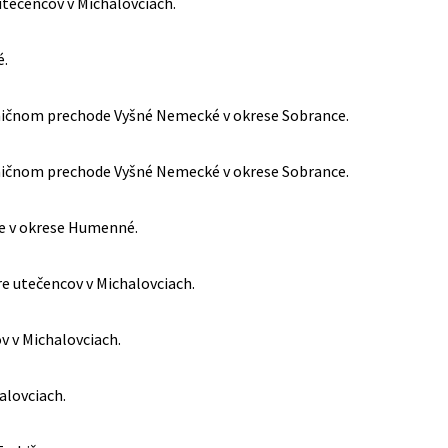
tečencov v Michalovciach.
é.
aničnom prechode Vyšné Nemecké v okrese Sobrance.
aničnom prechode Vyšné Nemecké v okrese Sobrance.
ce v okrese Humenné.
 utečencov v Michalovciach.
 v Michalovciach.
alovciach.