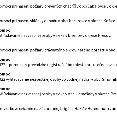
pomoci pri hasení požiaru drevených chatrčí v obci Čabalovce v okr
pomoci pri hasení skládky odpadu v obci Kecerovce v okrese Košice-
pomoc
vyhľadávanie nezvestnej osoby v rieke v Drienov v okrese Prešov.
pomoci pri hasení požiaru trávnatého a krovinatého porastu v okolí
pomoc
. 2022 – pomoc pri prevádzke registračného miesta pre utečencov 
pomoc
 2022 vyhľadávanie nezvestnej osoby vo vodnej nádrži v obci Smolník
pomoc
vyhľadávanie nezvestnej osoby v rieke v obci Lemešany v okrese Pre
 previerkové cvičenie na Záchrannej brigáde HaZZ v Humennom zame