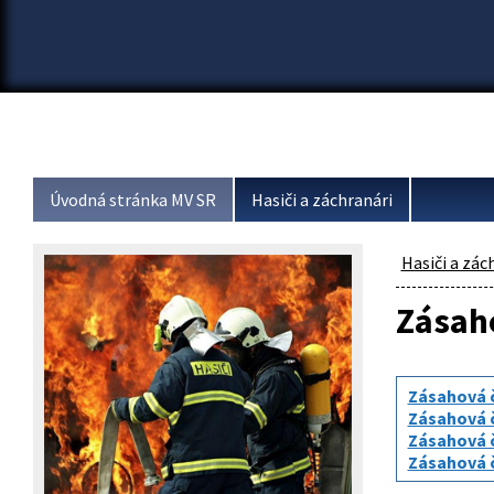
Úvodná stránka MV SR
Hasiči a záchranári
Hasiči a zác
Zásah
Zásahová č
Zásahová č
Zásahová č
Zásahová č