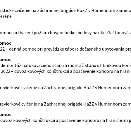
 taktické cvičenie na Záchrannej brigáde HaZZ v Humennom zamera
eréne.
 pomoci pri hasení požiaru hospodárskej budovy na ulici Gaštanová
pomoc
2 - denná pomoc pri prevádzke tábora dočasného ubytovania pre 
pomoc
 - demontáž nafukovacieho stanu a montáž stanu s hliníkovou ko
 2022 – dovoz kovových konštrukcií a postavenie koridoru na hra
 previerkové cvičenie na Záchrannej brigáde HaZZ v Humennom zame
 previerkové cvičenie na Záchrannej brigáde HaZZ v Humennom zame
pomoc
 – dovoz kovových konštrukcií a postavenie koridoru na hraničnom