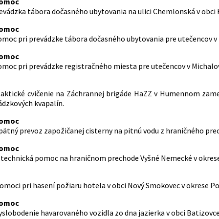
pomoc
revádzka tábora dočasného ubytovania na ulici Chemlonská v obc
pomoc
omoc pri prevádzke tábora dočasného ubytovania pre utečencov v 
pomoc
omoc pri prevádzke registračného miesta pre utečencov v Michalo
 taktické cvičenie na Záchrannej brigáde HaZZ v Humennom zame
dzkových kvapalín.
pomoc
 spätný prevoz zapožičanej cisterny na pitnú vodu z hraničného pre
pomoc
 – technická pomoc na hraničnom prechode Vyšné Nemecké v okres
 pomoci pri hasení požiaru hotela v obci Nový Smokovec v okrese P
pomoc
vyslobodenie havarovaného vozidla zo dna jazierka v obci Batizovc