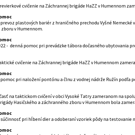
 previerkové cvičenie na Záchrannej brigáde HaZZ v Humennom zame
pomoc
 – prevoz plastových bariér z hraničného prechodu Vyšné Nemecké 
 zboru v Humennom.
pomoc
2 - denná pomoc pri prevádzke tábora dočasného ubytovania pre
 taktické cvičenie na Záchrannej brigáde HaZZ v Humennom zameran
pomoc
– pomoc pri naložení pontónu a člnu z vodnej nádrže Ružín podľa p
účasť na taktickom cvičení v obci Vysoké Tatry zameranom na spolu
rigády Hasičského a záchranného zboru v Humennom bola zameran
pomoc
 - súčinnosť pri hĺbení dier a odoberaní vzoriek pôdy na testovan
pomoc