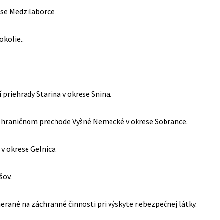
ese Medzilaborce.
okolie..
 priehrady Starina v okrese Snina.
na hraničnom prechode Vyšné Nemecké v okrese Sobrance.
 v okrese Gelnica.
šov.
rané na záchranné činnosti pri výskyte nebezpečnej látky.