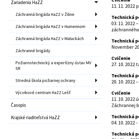
Zariadenia HaZZ
11. 11. 2022
Záchranná brigáda HaZZ v Žiline
Technická 
03. 11. 2022
Záchranná brigáda HaZZ v Humennom
záchranného
Záchranná brigáda HaZZ v Malackách
Technická 
November 202
Záchranné brigády
Cvičenie
Požiarnotechnický a expertízny ústav MV
27. 10. 2022
SR
Technická 
Stredná škola požiarnej ochrany
20. 10. 2022 
Výcvikové centrum HaZZ Lešť
Cvičenie
11. 10. 2022 
Časopis
Záchrannej b
Technická 
Krajské riaditeľstvá HaZZ
04. 10. 2022
Technická 