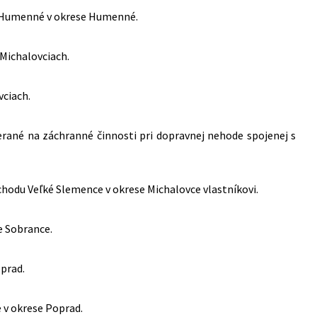
i Humenné v okrese Humenné.
Michalovciach.
vciach.
rané na záchranné činnosti pri dopravnej nehode spojenej s
chodu Veľké Slemence v okrese Michalovce vlastníkovi.
e Sobrance.
oprad.
e v okrese Poprad.