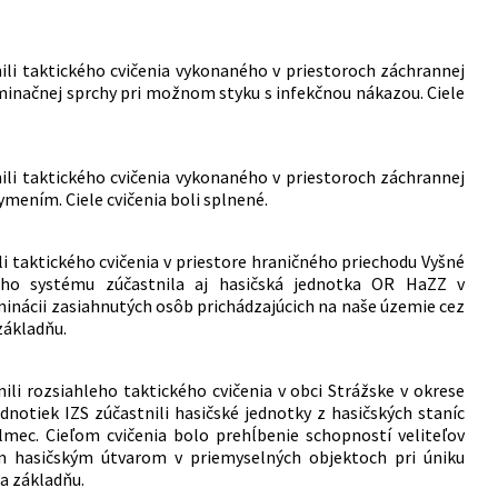
ili taktického cvičenia vykonaného v priestoroch záchrannej
inačnej sprchy pri možnom styku s infekčnou nákazou. Ciele
ili taktického cvičenia vykonaného v priestoroch záchrannej
mením. Ciele cvičenia boli splnené.
i taktického cvičenia v priestore hraničného priechodu Vyšné
ého systému zúčastnila aj hasičská jednotka OR HaZZ v
minácii zasiahnutých osôb prichádzajúcich na naše územie cez
základňu.
li rozsiahleho taktického cvičenia v obci Strážske v okrese
ednotiek IZS zúčastnili hasičské jednotky z hasičských staníc
lmec. Cieľom cvičenia bolo prehĺbenie schopností veliteľov
ým hasičským útvarom v priemyselných objektoch pri úniku
na základňu.