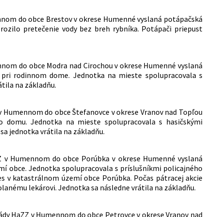
ennom do obce Brestov v okrese Humenné vyslaná potápačská
rozilo pretečenie vody bez breh rybníka. Potápači priepust
ennom do obce Modra nad Cirochou v okrese Humenné vyslaná
u pri rodinnom dome. Jednotka na mieste spolupracovala s
tila na základňu.
Z v Humennom do obce Štefanovce v okrese Vranov nad Topľou
ho domu. Jednotka na mieste spolupracovala s hasičskými
a jednotka vrátila na základňu.
HaZZ v Humennom do obce Porúbka v okrese Humenné vyslaná
í obce. Jednotka spolupracovala s príslušníkmi policajného
es v katastrálnom území obce Porúbka. Počas pátracej akcie
lanému lekárovi. Jednotka sa následne vrátila na základňu.
igády HaZZ v Humennom do obce Petrovce v okrese Vranov nad