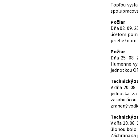
Topľou vysl
spolupracova
Požiar
Dňa 02. 09. 
účelom pomo
priebežnom v
Požiar
Dňa 25. 08.
Humenné vys
jednotkou OR
Technický z
V dňa 20. 0
jednotka za
zasahujúcou
zranený vodič
Technický z
V dňa 18. 08
úlohou bolo 
Záchrana sa 