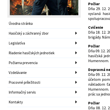
Požiar
Dňa 29. 12.
vyslaná has
spolupracova
Úvodna stránka
Cvičenie
Dňa 18. 12. 
Hasičský a záchranný zbor
brigády. Nám
Legislatíva
Požiar
Dňa 09. 12. 
Riadenie hasičských jednotiek
hasičská jed
Humennom. Po
Požiarna prevencia
Dopravná n
Vzdelávanie
Dňa 09. 12. 
účelom pomoc
Pracovné príležitosti
nákladom ťa
Humennom. Po
Informačný servis
prác sa jedno
Kontakty
Požiar
Dňa 08. 12.