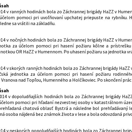
ásah
2014 v ranných hodinách bola zo Záchrannej brigády HaZZ v Hum
účelom pomoci pri uvoľňovaní upchatej priepuste na rybníku. H
sledne sa vrátili na základňu.
2014 v nočných hodinách bola zo Záchrannej brigády HaZZ v Hum
dnotka za účelom pomoci pri hasení požiaru kôlne a prístrešk
dnotkou OR HaZZ v Humennom. Po uhasení požiaru sa jednotka vrá
2014 v skorých ranných hodinách bola zo Záchrannej brigády HaZ
ičská jednotka za účelom pomoci pri hasení požiaru rodinné
 Vranova nad Topľou, Humenného a Holčíkoviec. Po skončení prác s
ásah
 2014 v dopoludňajších hodinách bola zo Záchrannej brigády 
účelom pomoci pri hľadaní nezvestnej osoby v katastrálnom územ
prehľadaná chatová oblasť Bystrá a následne bol prehľadávaný l
ná osoba nájdená bez známok života v lese a bola odovzdaná privo
2014 v neskorých popoludňajších hodinách bola zo Záchrannej br