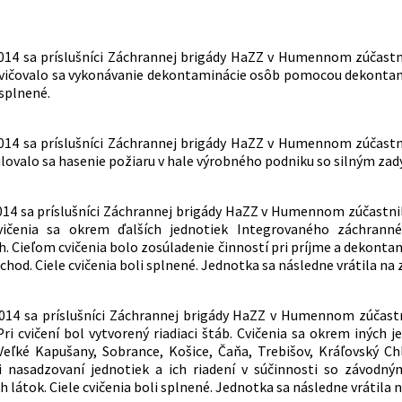
2014 sa príslušníci Záchrannej brigády HaZZ v Humennom zúčastn
cvičovalo sa vykonávanie dekontaminácie osôb pomocou dekontam
 splnené.
2014 sa príslušníci Záchrannej brigády HaZZ v Humennom zúčastn
ulovalo sa hasenie požiaru v hale výrobného podniku so silným zady
2014 sa príslušníci Záchrannej brigády HaZZ v Humennom zúčastnil
ičenia sa okrem ďalších jednotiek Integrovaného záchrann
h. Cieľom cvičenia bolo zosúladenie činností pri príjme a dekonta
chod. Ciele cvičenia boli splnené. Jednotka sa následne vrátila na 
2014 sa príslušníci Záchrannej brigády HaZZ v Humennom zúčastni
ri cvičení bol vytvorený riadiaci štáb. Cvičenia sa okrem iných j
Veľké Kapušany, Sobrance, Košice, Čaňa, Trebišov, Kráľovský Ch
ri nasadzovaní jednotiek a ich riadení v súčinnosti so závodn
látok. Ciele cvičenia boli splnené. Jednotka sa následne vrátila 