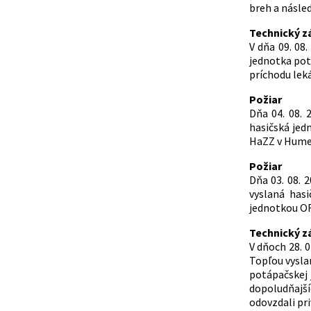
breh a násle
Technický z
V dňa 09. 08
jednotka pot
príchodu leká
Požiar
Dňa 04. 08.
hasičská jed
HaZZ v Humen
Požiar
Dňa 03. 08.
vyslaná has
jednotkou OR
Technický z
V dňoch 28. 
Topľou vysla
potápačskej 
dopoludňajší
odovzdali pri