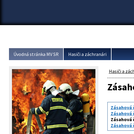
Úvodná stránka MV SR
Hasiči a záchranári
Hasiči a zác
Zásah
Zásahová č
Zásahová č
Zásahová č
Zásahová č