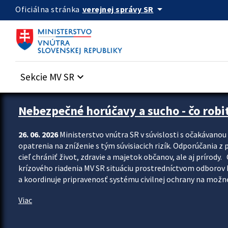
Preskocit na hlavný obsah
arrow_drop_down
verejnej správy SR
Oficiálna stránka
Sekcie MV SR
keyboard_arrow_down
Zastavit automatický posun upútavok
Nebezpečné horúčavy a sucho - čo robiť
26. 06. 2026
Ministerstvo vnútra SR v súvislosti s očakávano
opatrenia na zníženie s tým súvisiacich rizík. Odporúčania z p
cieľ chrániť život, zdravie a majetok občanov, ale aj prír
krízového riadenia MV SR situáciu prostredníctvom odborov 
a koordinuje pripravenosť systému civilnej ochrany na možné
Viac