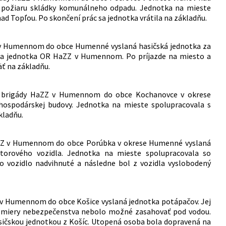
o požiaru skládky komunálneho odpadu. Jednotka na mieste
d Topľou. Po skončení prác sa jednotka vrátila na základňu.
Z v Humennom do obce Humenné vyslaná hasičská jednotka za
ala jednotka OR HaZZ v Humennom. Po príjazde na miesto a
ť na základňu.
ej brigády HaZZ v Humennom do obce Kochanovce v okrese
hospodárskej budovy. Jednotka na mieste spolupracovala s
kladňu.
HaZZ v Humennom do obce Porúbka v okrese Humenné vyslaná
orového vozidla. Jednotka na mieste spolupracovala so
vozidlo nadvihnuté a následne bol z vozidla vyslobodený
Z v Humennom do obce Košice vyslaná jednotka potápačov. Jej
ej miery nebezpečenstva nebolo možné zasahovať pod vodou.
asičskou jednotkou z Košíc. Utopená osoba bola dopravená na