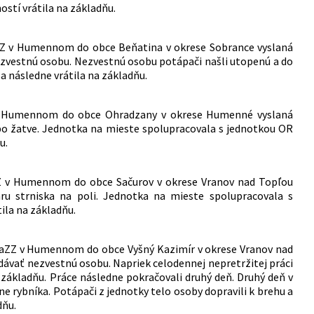
stí vrátila na základňu.
aZZ v Humennom do obce Beňatina v okrese Sobrance vyslaná
vestnú osobu. Nezvestnú osobu potápači našli utopenú a do
a následne vrátila na základňu.
Z v Humennom do obce Ohradzany v okrese Humenné vyslaná
 po žatve. Jednotka na mieste spolupracovala s jednotkou OR
u.
ZZ v Humennom do obce Sačurov v okrese Vranov nad Topľou
ru strniska na poli. Jednotka na mieste spolupracovala s
ila na základňu.
y HaZZ v Humennom do obce Vyšný Kazimír v okrese Vranov nad
dávať nezvestnú osobu. Napriek celodennej nepretržitej práci
 základňu. Práce následne pokračovali druhý deň. Druhý deň v
 rybníka. Potápači z jednotky telo osoby dopravili k brehu a
dňu.