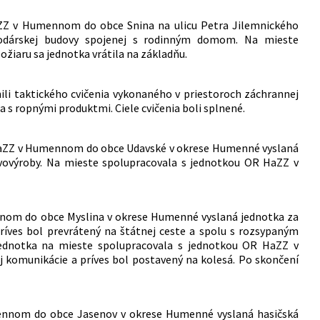
aZZ v Humennom do obce Snina na ulicu Petra Jilemnického
spodárskej budovy spojenej s rodinným domom. Na mieste
žiaru sa jednotka vrátila na základňu.
ili taktického cvičenia vykonaného v priestoroch záchrannej
 s ropnými produktmi. Ciele cvičenia boli splnené.
y HaZZ v Humennom do obce Udavské v okrese Humenné vyslaná
revovýroby. Na mieste spolupracovala s jednotkou OR HaZZ v
nnom do obce Myslina v okrese Humenné vyslaná jednotka za
íves bol prevrátený na štátnej ceste a spolu s rozsypaným
 Jednotka na mieste spolupracovala s jednotkou OR HaZZ v
komunikácie a príves bol postavený na kolesá. Po skončení
mennom do obce Jasenov v okrese Humenné vyslaná hasičská