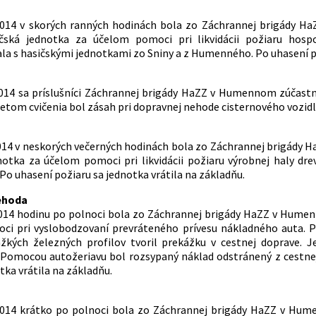
 2014 v skorých ranných hodinách bola zo Záchrannej brigády H
ičská jednotka za účelom pomoci pri likvidácii požiaru ho
la s hasičskými jednotkami zo Sniny a z Humenného. Po uhasení po
2014 sa príslušníci Záchrannej brigády HaZZ v Humennom zúčastn
etom cvičenia bol zásah pri dopravnej nehode cisternového vozidla
2014 v neskorých večerných hodinách bola zo Záchrannej brigád
notka za účelom pomoci pri likvidácii požiaru výrobnej haly d
 uhasení požiaru sa jednotka vrátila na základňu.
ehoda
2014 hodinu po polnoci bola zo Záchrannej brigády HaZZ v Hume
i pri vyslobodzovaní prevráteného prívesu nákladného auta. Pr
žkých železných profilov tvoril prekážku v cestnej doprave.
mocou autožeriavu bol rozsypaný náklad odstránený z cestnej 
tka vrátila na základňu.
 2014 krátko po polnoci bola zo Záchrannej brigády HaZZ v Hu