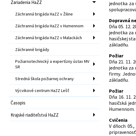
Zariadenia HaZZ
jednotka za 
spolupracova
Záchranná brigáda HaZZ v Žiline
Dopravná n
Záchranná brigáda HaZZ v Humennom
Dňa 05. 12. 
jednotka za 
Záchranná brigáda HaZZ v Malackách
hasičskej st
základňu.
Záchranné brigády
Požiar
Požiarnotechnický a expertízny ústav MV
Dňa 21. 11. 
SR
jednotka za 
firmy. Jedn
Stredná škola požiarnej ochrany
základňu.
Výcvikové centrum HaZZ Lešť
Požiar
Dňa 16. 11.
Časopis
hasičská je
Humennom. Po
Krajské riaditeľstvá HaZZ
Cvičenia
V dňoch 05.,
pripravenos