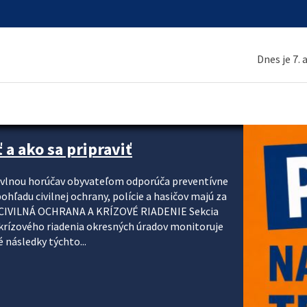
Dnes je 7.
 a ako sa pripraviť
u vlnou horúčav obyvateľom odporúča preventívne
ohľadu civilnej ochrany, polície a hasičov majú za
ody. CIVILNÁ OCHRANA A KRÍZOVÉ RIADENIE Sekcia
krízového riadenia okresných úradov monitoruje
 následky týchto...