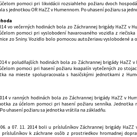
účelom pomoci pri likvidácii rozsiahleho požiaru dvoch hospod
la s jednotkou OR HaZZ v Humennom. Po uhasení požiaru sa jednot
ehoda
2014 vo večerných hodinách bola zo Záchrannej brigády HaZZ v
účelom pomoci pri vyslobodení havarovaného vozidla z riečiska
anice zo Sniny. Vozidlo bolo pomocou autožeriavu vyslobodené a o
2014 v poludňajších hodinách bola zo Záchrannej brigády HaZZ 
účelom pomoci pri hasení požiaru kvapalín vytečených zo stojac
otka na mieste spolupracovala s hasičskými jednotkami z Hume
 2014 v ranných hodinách bola zo Záchrannej brigády HaZZ v 
dnotka za účelom pomoci pri hasení požiaru senníka. Jednotka 
 uhasení požiaru sa jednotka vrátila na základňu.
 06. a 07. 11. 2014 boli u príslušníkov Záchrannej brigády HaZ
ť príslušníkov k záchrane osôb z prostriedkov hromadnej dopra