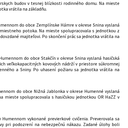
árskych budov v tesnej blízkosti rodinného domu. Na mieste
ka vrátila na základňu.
 Humennom do obce Zemplínske Hámre v okrese Snina vyslaná
 miestneho potoka. Na mieste spolupracovala s jednotkou z
dovzdané majiteľovi. Po skončení prác sa jednotka vrátila na
v Humennom do obce Stakčín v okrese Snina vyslaná hasičská
ich veľkokapacitných kovových nádrží v priestore súkromnej
nného a Sniny. Po uhasení požiaru sa jednotka vrátila na
Humennom do obce Nižná Jablonka v okrese Humenné vyslaná
na mieste spolupracovala s hasičskou jednotkou OR HaZZ v
Z v Humennom vykonané previerkové cvičenia. Preverovala sa
vy pri podozrení na nebezpečnú nákazu. Zadané úlohy boli