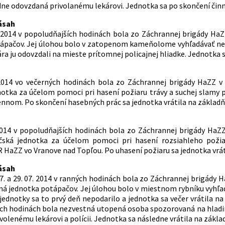
dne odovzdaná privolanému lekárovi. Jednotka sa po skončení činno
ásah
. 2014 v popoludňajších hodinách bola zo Záchrannej brigády H
ápačov. Jej úlohou bolo v zatopenom kameňolome vyhľadávať nez
ra ju odovzdali na mieste prítomnej policajnej hliadke. Jednotka s
 2014 vo večerných hodinách bola zo Záchrannej brigády HaZ
notka za účelom pomoci pri hasení požiaru trávy a suchej slamy
nom. Po skončení hasebných prác sa jednotka vrátila na základň
 2014 v popoludňajších hodinách bola zo Záchrannej brigády Ha
ičská jednotka za účelom pomoci pri hasení rozsiahleho požia
 HaZZ vo Vranove nad Topľou. Po uhasení požiaru sa jednotka vrát
ásah
07. a 29. 07. 2014 v ranných hodinách bola zo Záchrannej brigád
ná jednotka potápačov. Jej úlohou bolo v miestnom rybníku vyhľa
jednotky sa to prvý deň nepodarilo a jednotka sa večer vrátila na
ch hodinách bola nezvestná utopená osoba spozorovaná na hladine
volenému lekárovi a polícii. Jednotka sa následne vrátila na zákla