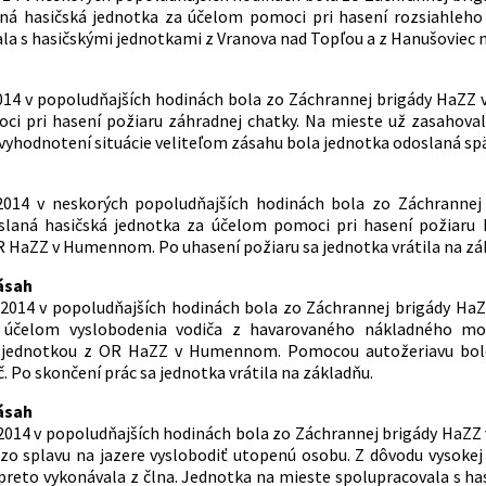
aná hasičská jednotka za účelom pomoci pri hasení rozsiahleh
la s hasičskými jednotkami z Vranova nad Topľou a z Hanušoviec na
2014 v popoludňajších hodinách bola zo Záchrannej brigády HaZ
ci pri hasení požiaru záhradnej chatky. Na mieste už zasahov
yhodnotení situácie veliteľom zásahu bola jednotka odoslaná spä
 2014 v neskorých popoludňajších hodinách bola zo Záchrann
laná hasičská jednotka za účelom pomoci pri hasení požiaru 
 HaZZ v Humennom. Po uhasení požiaru sa jednotka vrátila na zá
ásah
8. 2014 v popoludňajších hodinách bola zo Záchrannej brigády 
 účelom vyslobodenia vodiča z havarovaného nákladného mot
 jednotkou z OR HaZZ v Humennom. Pomocou autožeriavu bolo 
. Po skončení prác sa jednotka vrátila na základňu.
ásah
. 2014 v popoludňajších hodinách bola zo Záchrannej brigády HaZ
zo splavu na jazere vyslobodiť utopenú osobu. Z dôvodu vysok
preto vykonávala z člna. Jednotka na mieste spolupracovala s h