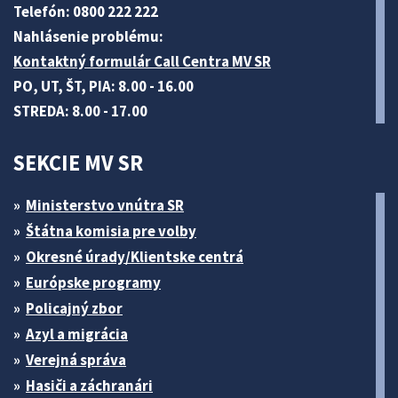
Telefón: 0800 222 222
Nahlásenie problému:
Kontaktný formulár Call Centra MV SR
PO, UT, ŠT, PIA: 8.00 - 16.00
STREDA: 8.00 - 17.00
SEKCIE MV SR
Ministerstvo vnútra SR
Štátna komisia pre volby
Okresné úrady/Klientske centrá
Európske programy
Policajný zbor
Azyl a migrácia
Verejná správa
Hasiči a záchranári