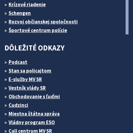
Krízové riadenie
Schengen
Rozvoj občianskej spoločnosti
Športové centrum polície
DÔLEŽITÉ ODKAZY
Podcast
Stan sa policajtom
E-služby MV SR
Vestník vlády SR
Obchodovanie s ľuďmi
Cudzinci
Miestna štátna správa
Vládny program ESO
Call centrum MV SR