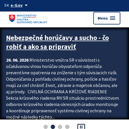
Preskocit na hlavný obsah
arrow_drop_down
SK
e-Gov
menu
Menu
Zastavit automatický posun upútavok
Nebezpečné horúčavy a sucho - čo
robiť a ako sa pripraviť
26. 06. 2026
Ministerstvo vnútra SR v súvislosti s
očakávanou vlnou horúčav obyvateľom odporúča
preventívne opatrenia na zníženie s tým súvisiacich rizík.
Odporúčania z pohľadu civilnej ochrany, polície a hasičov
majú za cieľ chrániť život, zdravie a majetok občanov, ale
aj prírody. CIVILNÁ OCHRANA A KRÍZOVÉ RIADENIE
Sekcia krízového riadenia MV SR situáciu prostredníctvom
odborov krízového riadenia okresných úradov monitoruje
a koordinuje pripravenosť systému civilnej ochrany na
možné následky týchto...
pause_presentation
Viac