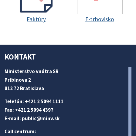
Faktúry
E-trhovisko
KONTAKT
Ministerstvo vnútra SR
Pribinova 2
812 72 Bratislava
Telefón: +421 2 5094 1111
Fax: +421 2 5094 4397
E-mail:
public@minv
.sk
Call centrum: