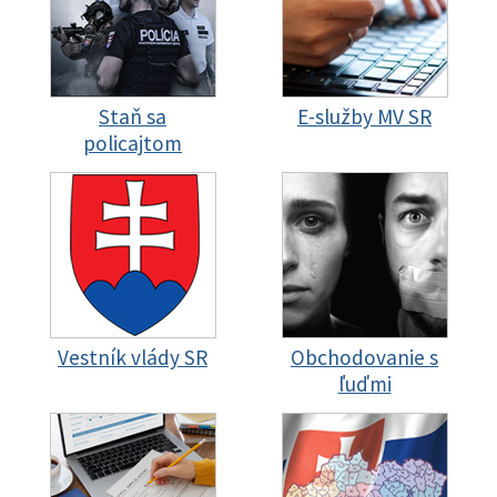
Staň sa
E-služby MV SR
policajtom
Vestník vlády SR
Obchodovanie s
ľuďmi