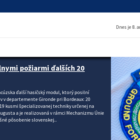
Dnes je 8. 
 a ako sa pripraviť
u vlnou horúčav obyvateľom odporúča preventívne
ohľadu civilnej ochrany, polície a hasičov majú za
ody. CIVILNÁ OCHRANA A KRÍZOVÉ RIADENIE Sekcia
krízového riadenia okresných úradov monitoruje
 následky týchto...