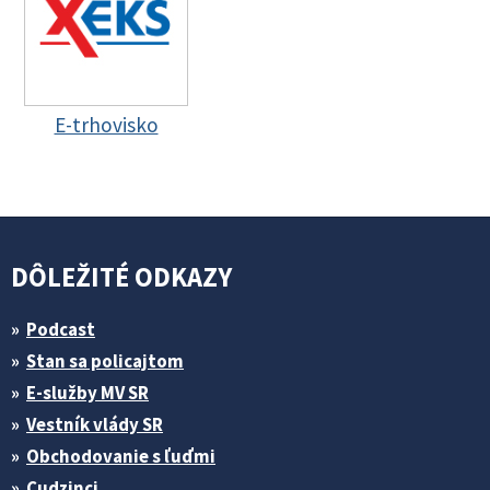
E-trhovisko
DÔLEŽITÉ ODKAZY
Podcast
Stan sa policajtom
E-služby MV SR
Vestník vlády SR
Obchodovanie s ľuďmi
Cudzinci