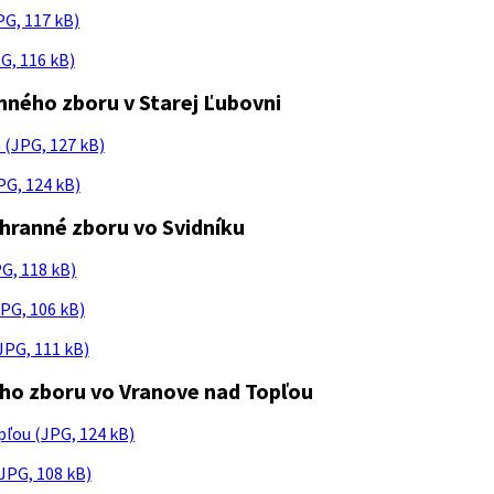
PG, 117 kB)
G, 116 kB)
nného zboru v Starej Ľubovni
 (JPG, 127 kB)
PG, 124 kB)
chranné zboru vo Svidníku
PG, 118 kB)
PG, 106 kB)
JPG, 111 kB)
ého zboru vo Vranove nad Topľou
pľou (JPG, 124 kB)
JPG, 108 kB)