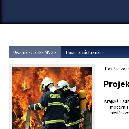
Úvodná stránka MV SR
Hasiči a záchranári
Hasiči a zác
Proje
Krajské riad
modernizá
hasičskýc