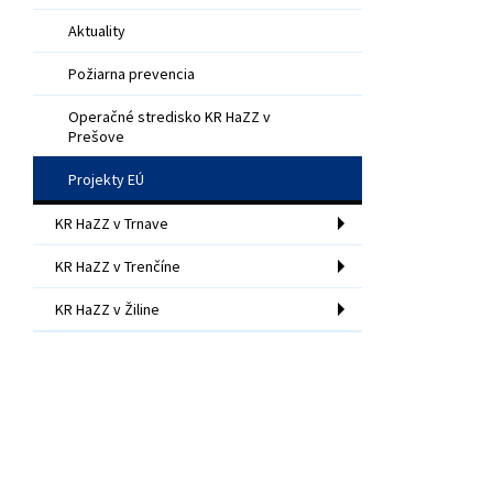
Aktuality
Požiarna prevencia
Operačné stredisko KR HaZZ v
Prešove
Projekty EÚ
KR HaZZ v Trnave
KR HaZZ v Trenčíne
KR HaZZ v Žiline