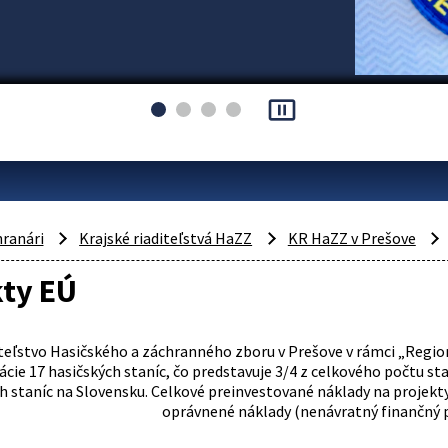
pause_presentation
hranári
Krajské riaditeľstvá HaZZ
KR HaZZ v Prešove
kty EÚ
iteľstvo Hasičského a záchranného zboru v Prešove v rámci „Reg
cie 17 hasičských staníc, čo predstavuje 3/4 z celkového počtu s
h staníc na Slovensku. Celkové preinvestované náklady na projekty 
oprávnené náklady (nenávratný finančný pr