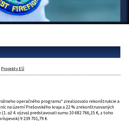
Projekty EÚ
ionálneho operačného programu“ zrealizovalo rekonštrukcie a
taníc na území Prešovského kraja a 22 % zrekonštruovaných
(1. až 4. výzva) predstavovali sumu 10 682 766,15 €, z toho
íspevok) 9 239 701,79 €.