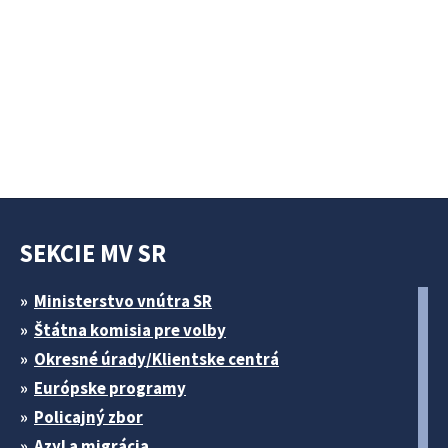
SEKCIE MV SR
Ministerstvo vnútra SR
Štátna komisia pre volby
Okresné úrady/Klientske centrá
Európske programy
Policajný zbor
Azyl a migrácia