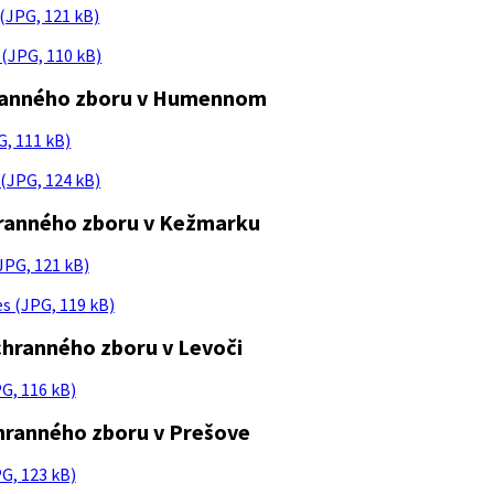
 (JPG, 121 kB)
 (JPG, 110 kB)
hranného zboru v Humennom
G, 111 kB)
(JPG, 124 kB)
hranného zboru v Kežmarku
JPG, 121 kB)
es (JPG, 119 kB)
chranného zboru v Levoči
G, 116 kB)
chranného zboru v Prešove
G, 123 kB)