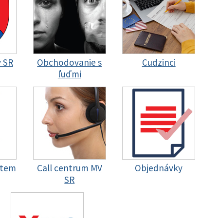
y SR
Obchodovanie s
Cudzinci
ľuďmi
stem
Call centrum MV
Objednávky
SR