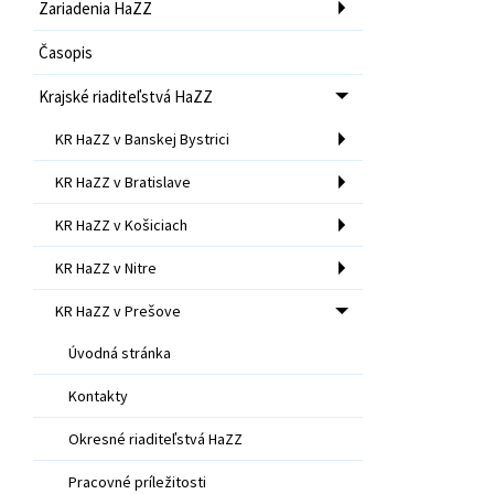
Zariadenia HaZZ
Časopis
Krajské riaditeľstvá HaZZ
KR HaZZ v Banskej Bystrici
KR HaZZ v Bratislave
KR HaZZ v Košiciach
KR HaZZ v Nitre
KR HaZZ v Prešove
Úvodná stránka
Kontakty
Okresné riaditeľstvá HaZZ
Pracovné príležitosti