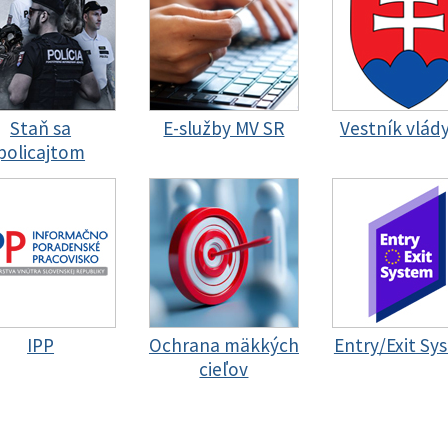
Staň sa
E-služby MV SR
Vestník vlád
policajtom
IPP
Ochrana mäkkých
Entry/Exit Sy
cieľov