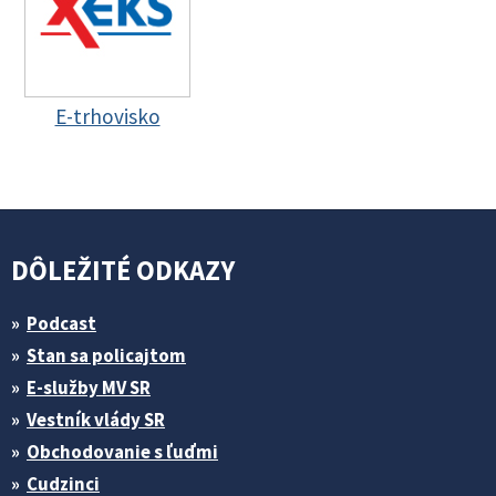
E-trhovisko
DÔLEŽITÉ ODKAZY
Podcast
Stan sa policajtom
E-služby MV SR
Vestník vlády SR
Obchodovanie s ľuďmi
Cudzinci