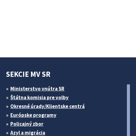
SEKCIE MV SR
Ministerstvo vnútra SR
Štátna komisia pre volby
Okresné úrady/Klientske centrá
Európske programy
Policajný zbor
Azyl a migrácia