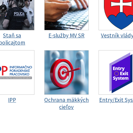
Staň sa
E-služby MV SR
Vestník vlád
policajtom
IPP
Ochrana mäkkých
Entry/Exit Sy
cieľov