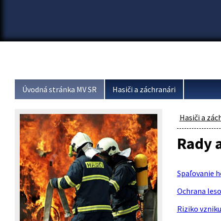
Úvodná stránka MV SR
Hasiči a záchranári
Hasiči a zác
Rady 
Spaľovanie h
Ochrana leso
Riziko vznik