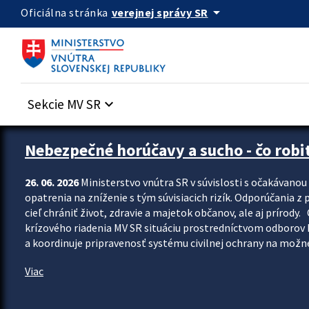
Preskocit na hlavný obsah
arrow_drop_down
verejnej správy SR
Oficiálna stránka
Sekcie MV SR
keyboard_arrow_down
Zastavit automatický posun upútavok
Nebezpečné horúčavy a sucho - čo robiť
26. 06. 2026
Ministerstvo vnútra SR v súvislosti s očakávano
opatrenia na zníženie s tým súvisiacich rizík. Odporúčania z p
cieľ chrániť život, zdravie a majetok občanov, ale aj prír
krízového riadenia MV SR situáciu prostredníctvom odborov 
a koordinuje pripravenosť systému civilnej ochrany na možné
Viac