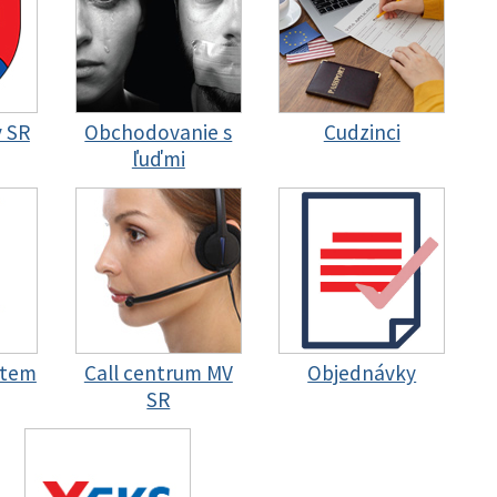
y SR
Obchodovanie s
Cudzinci
ľuďmi
stem
Call centrum MV
Objednávky
SR