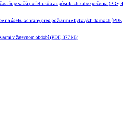
častňuje väčší počet osôb a spôsob ich zabezpečenia (PDF, 4
sov na úseku ochrany pred požiarmi v bytových domoch (PDF,
ožiarmi v žatevnom období (PDF, 377 kB)