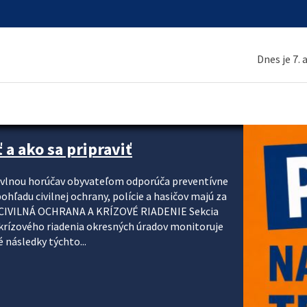
Dnes je 7.
 a ako sa pripraviť
u vlnou horúčav obyvateľom odporúča preventívne
ohľadu civilnej ochrany, polície a hasičov majú za
ody. CIVILNÁ OCHRANA A KRÍZOVÉ RIADENIE Sekcia
krízového riadenia okresných úradov monitoruje
 následky týchto...