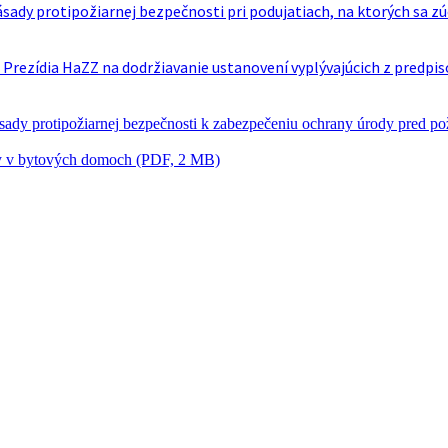
sady protipožiarnej bezpečnosti pri podujatiach, na ktorých sa zú
Prezídia HaZZ na dodržiavanie ustanovení vyplývajúcich z predpi
ady protipožiarnej bezpečnosti k zabezpečeniu ochrany úrody pred p
y v bytových domoch (PDF, 2 MB)