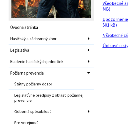
Všeobecné zá
MB)
Upozornenie 
501 kB)
Úvodna stránka
Všeobecné zás
Hasičský a záchranný zbor
Únikové cest
Legislatíva
Riadenie hasičských jednotiek
Požiarna prevencia
Štátny požiarny dozor
Legislatívne predpisy z oblasti požiarnej
prevencie
Odborná spôsobilosť
Pre verejnosť