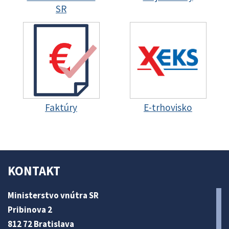
SR
Faktúry
E-trhovisko
KONTAKT
Ministerstvo vnútra SR
Pribinova 2
812 72 Bratislava