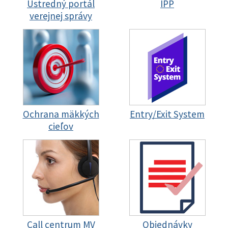
Ústredný portál
IPP
verejnej správy
Ochrana mäkkých
Entry/Exit System
cieľov
Call centrum MV
Objednávky