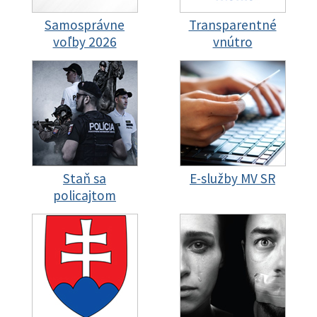
Samosprávne
Transparentné
voľby 2026
vnútro
Staň sa
E-služby MV SR
policajtom