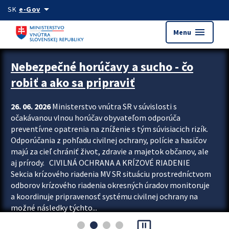
Preskocit na hlavný obsah
arrow_drop_down
SK
e-Gov
menu
Menu
Zastavit automatický posun upútavok
Nebezpečné horúčavy a sucho - čo
robiť a ako sa pripraviť
26. 06. 2026
Ministerstvo vnútra SR v súvislosti s
očakávanou vlnou horúčav obyvateľom odporúča
preventívne opatrenia na zníženie s tým súvisiacich rizík.
Odporúčania z pohľadu civilnej ochrany, polície a hasičov
majú za cieľ chrániť život, zdravie a majetok občanov, ale
aj prírody. CIVILNÁ OCHRANA A KRÍZOVÉ RIADENIE
Sekcia krízového riadenia MV SR situáciu prostredníctvom
odborov krízového riadenia okresných úradov monitoruje
a koordinuje pripravenosť systému civilnej ochrany na
možné následky týchto...
pause_presentation
Viac