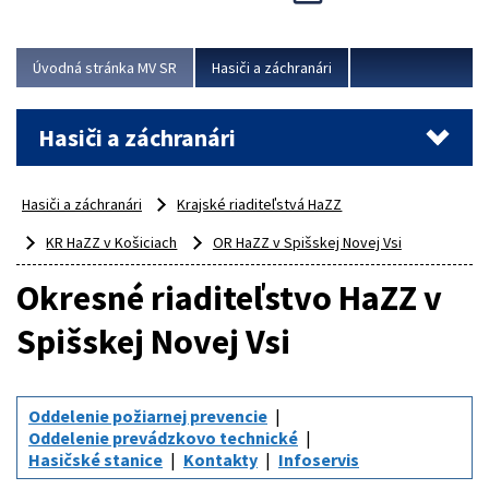
Úvodná stránka MV SR
Hasiči a záchranári
Hasiči a záchranári
Hasiči a záchranári
Krajské riaditeľstvá HaZZ
KR HaZZ v Košiciach
OR HaZZ v Spišskej Novej Vsi
Okresné riaditeľstvo HaZZ v
Spišskej Novej Vsi
Oddelenie požiarnej prevencie
Oddelenie prevádzkovo technické
Hasičské stanice
Kontakty
Infoservis