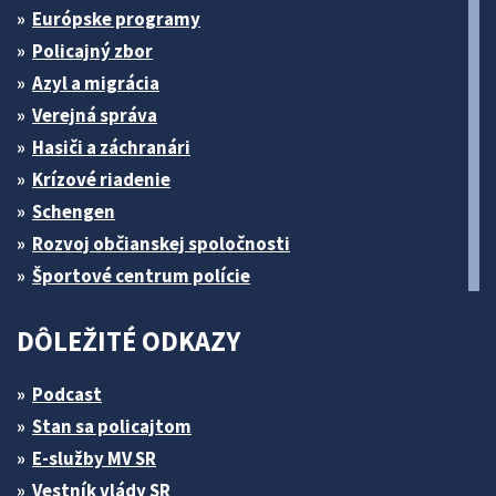
Európske programy
Policajný zbor
Azyl a migrácia
Verejná správa
Hasiči a záchranári
Krízové riadenie
Schengen
Rozvoj občianskej spoločnosti
Športové centrum polície
DÔLEŽITÉ ODKAZY
Podcast
Stan sa policajtom
E-služby MV SR
Vestník vlády SR