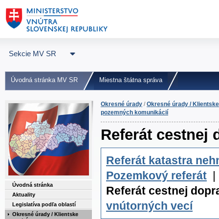
Sekcie MV SR
Úvodná stránka MV SR
Miestna štátna správa
Okresné úrady
/
Okresné úrady / Klientske
pozemných komunikácií
Referát cestnej
Referát katastra neh
Pozemkový referát
Úvodná stránka
Referát cestnej dop
Aktuality
vnútorných vecí
Legislatíva podľa oblastí
Okresné úrady / Klientske