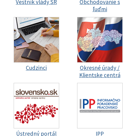
Vestník vlády SR
Obchodovanie s
ľuďmi
Cudzinci
Okresné úrady /
Klientske centrá
Ústredný portál
IPP