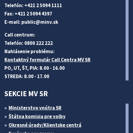
Telefón: +421 2 5094 1111
Fax: +421 2 5094 4397
E-mail:
public@minv
.sk
Call centrum:
Telefón: 0800 222 222
Nahlásenie problému:
Kontaktný formulár Call Centra MV SR
PO, UT, ŠT, PIA: 8.00 - 16.00
STREDA: 8.00 - 17.00
SEKCIE MV SR
Ministerstvo vnútra SR
Štátna komisia pre volby
Okresné úrady/Klientske centrá