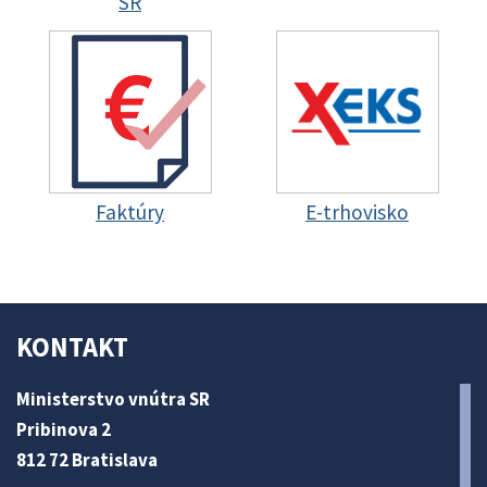
SR
Faktúry
E-trhovisko
KONTAKT
Ministerstvo vnútra SR
Pribinova 2
812 72 Bratislava