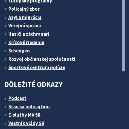
Európske programy
Policajný zbor
Azyl a migrácia
Verejná správa
Hasiči a záchranári
Krízové riadenie
Schengen
Rozvoj občianskej spoločnosti
Športové centrum polície
DÔLEŽITÉ ODKAZY
Podcast
Stan sa policajtom
E-služby MV SR
Vestník vlády SR