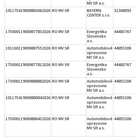
MV SR a.s.
101175419000882662026
RO MV SR
BAYERN
31368093
CENTER s.r.o.
175000119000877832026
RO MV SR
Energetika
44483767
Slovensko
a.s.
101160119000887552026
RO MV SR
Automobilové
44855206
opravovne
MV SR a.s.
175000119000877812026
RO MV SR
Energetika
44483767
Slovensko
a.s.
173000119000888882026
RO MV SR
Automobilové
44855206
opravovne
MV SR a.s.
101175419000880842026
RO MV SR
Automobilové
44855206
opravovne
MV SR a.s.
175000119000886452026
RO MV SR
Automobilové
44855206
opravovne
MV SR a.s.