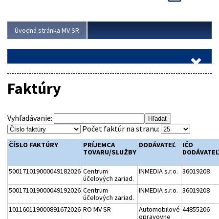
Viac
Úvodná stránka MV SR
Faktúry
Vyhľadávanie:
Počet faktúr na stranu:
ČÍSLO FAKTÚRY
PRÍJEMCA
DODÁVATEĽ
IČO
TOVARU/SLUŽBY
DODÁVATE
500171019000049182026
Centrum
INMEDIA s.r.o.
36019208
účelových zariad.
500171019000049192026
Centrum
INMEDIA s.r.o.
36019208
účelových zariad.
101160119000891672026
RO MV SR
Automobilové
44855206
opravovne