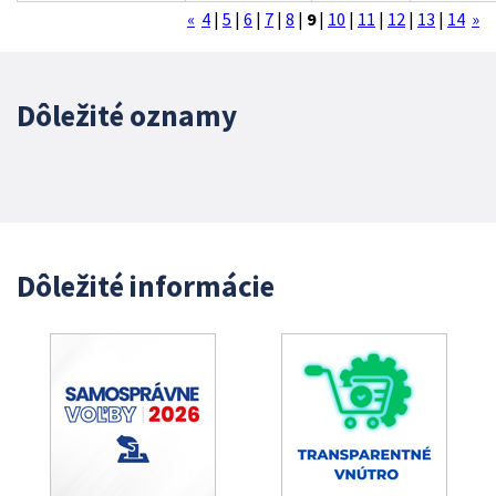
«
4
|
5
|
6
|
7
|
8
|
9
|
10
|
11
|
12
|
13
|
14
»
Dôležité oznamy
Dôležité informácie