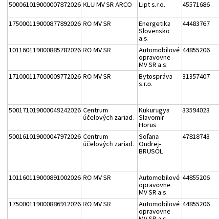
500061019000007872026
KLU MV SR ARCO
Lipt s.r.o.
45571686
175000119000877892026
RO MV SR
Energetika
44483767
Slovensko
a.s.
101160119000885782026
RO MV SR
Automobilové
44855206
opravovne
MV SR a.s.
171000117000009772026
RO MV SR
Bytospráva
31357407
s.r.o.
500171019000049242026
Centrum
Kukurugya
33594023
účelových zariad.
Slavomír-
Horus
500161019000047972026
Centrum
Soľana
47818743
účelových zariad.
Ondrej-
BRUSOL
101160119000891002026
RO MV SR
Automobilové
44855206
opravovne
MV SR a.s.
175000119000886912026
RO MV SR
Automobilové
44855206
opravovne
MV SR a.s.