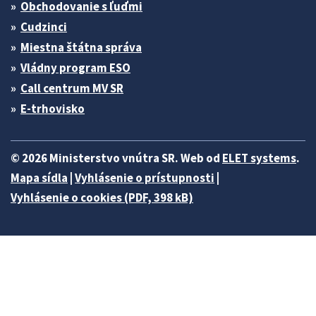
Obchodovanie s ľuďmi
Cudzinci
Miestna štátna správa
Vládny program ESO
Call centrum MV SR
E-trhovisko
© 2026 Ministerstvo vnútra SR. Web od
ELET systems
.
Mapa sídla
|
Vyhlásenie o prístupnosti
|
Vyhlásenie o cookies (PDF, 398 kB)