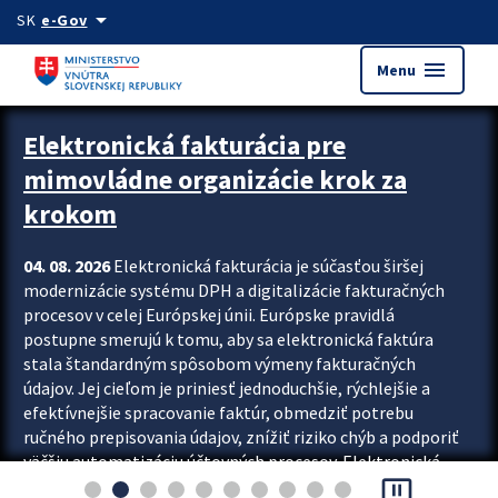
Preskocit na hlavný obsah
arrow_drop_down
SK
e-Gov
menu
Menu
Zastavit automatický posun upútavok
Elektronická fakturácia pre
mimovládne organizácie krok za
krokom
04. 08. 2026
Elektronická fakturácia je súčasťou širšej
modernizácie systému DPH a digitalizácie fakturačných
procesov v celej Európskej únii. Európske pravidlá
postupne smerujú k tomu, aby sa elektronická faktúra
stala štandardným spôsobom výmeny fakturačných
údajov. Jej cieľom je priniesť jednoduchšie, rýchlejšie a
efektívnejšie spracovanie faktúr, obmedziť potrebu
ručného prepisovania údajov, znížiť riziko chýb a podporiť
väčšiu automatizáciu účtovných procesov. Elektronická
pause_presentation
fakturácia preto nepredstavuje...