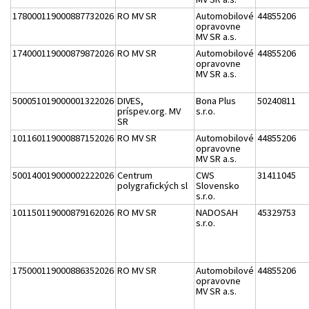
178000119000887732026
RO MV SR
Automobilové
44855206
opravovne
MV SR a.s.
174000119000879872026
RO MV SR
Automobilové
44855206
opravovne
MV SR a.s.
500051019000001322026
DIVES,
Bona Plus
50240811
príspev.org. MV
s.r.o.
SR
101160119000887152026
RO MV SR
Automobilové
44855206
opravovne
MV SR a.s.
500140019000002222026
Centrum
CWS
31411045
polygrafických sl
Slovensko
s.r.o.
101150119000879162026
RO MV SR
NADOSAH
45329753
s.r.o.
175000119000886352026
RO MV SR
Automobilové
44855206
opravovne
MV SR a.s.