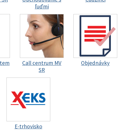
ľuďmi
stem
Call centrum MV
Objednávky
SR
E-trhovisko