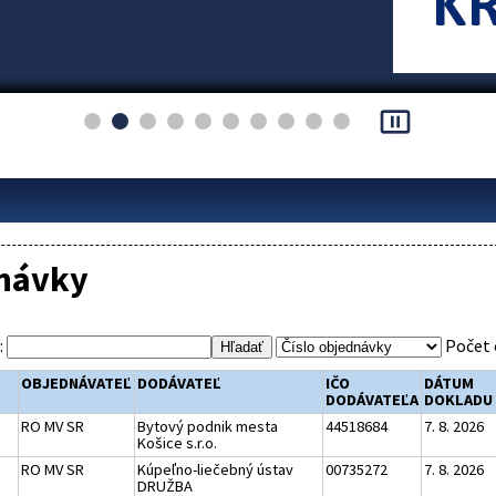
pause_presentation
návky
:
Počet 
OBJEDNÁVATEĽ
DODÁVATEĽ
IČO
DÁTUM
DODÁVATEĽA
DOKLADU
RO MV SR
Bytový podnik mesta
44518684
7. 8. 2026
Košice s.r.o.
RO MV SR
Kúpeľno-liečebný ústav
00735272
7. 8. 2026
DRUŽBA