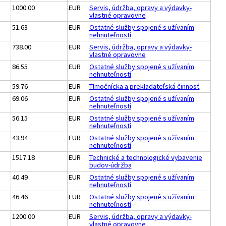
1000.00
EUR
Servis, údržba, opravy a výdavky-
vlastné opravovne
51.63
EUR
Ostatné služby spojené s užívaním
nehnuteľností
738.00
EUR
Servis, údržba, opravy a výdavky-
vlastné opravovne
86.55
EUR
Ostatné služby spojené s užívaním
nehnuteľností
59.76
EUR
Tlmočnícka a prekladateľská činnosť
69.06
EUR
Ostatné služby spojené s užívaním
nehnuteľností
56.15
EUR
Ostatné služby spojené s užívaním
nehnuteľností
43.94
EUR
Ostatné služby spojené s užívaním
nehnuteľností
1517.18
EUR
Technické a technologické vybavenie
budov-údržba
40.49
EUR
Ostatné služby spojené s užívaním
nehnuteľností
46.46
EUR
Ostatné služby spojené s užívaním
nehnuteľností
1200.00
EUR
Servis, údržba, opravy a výdavky-
vlastné opravovne