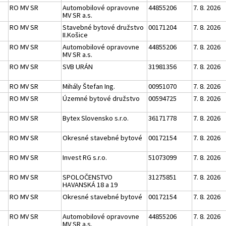
RO MV SR
Automobilové opravovne
44855206
7. 8. 2026
MV SR a.s.
RO MV SR
Stavebné bytové družstvo
00171204
7. 8. 2026
II.Košice
RO MV SR
Automobilové opravovne
44855206
7. 8. 2026
MV SR a.s.
RO MV SR
SVB URÁN
31981356
7. 8. 2026
RO MV SR
Mihály Štefan Ing.
00951070
7. 8. 2026
RO MV SR
Územné bytové družstvo
00594725
7. 8. 2026
RO MV SR
Bytex Slovensko s.r.o.
36171778
7. 8. 2026
RO MV SR
Okresné stavebné bytové
00172154
7. 8. 2026
RO MV SR
Invest RG s.r.o.
51073099
7. 8. 2026
RO MV SR
SPOLOČENSTVO
31275851
7. 8. 2026
HAVANSKÁ 18 a 19
RO MV SR
Okresné stavebné bytové
00172154
7. 8. 2026
RO MV SR
Automobilové opravovne
44855206
7. 8. 2026
MV SR a.s.