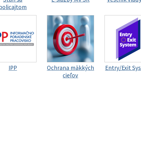
policajtom
IPP
Ochrana mäkkých
Entry/Exit Sy
cieľov