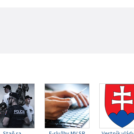
Staň sa
E-služby MV SR
Vestník vlád