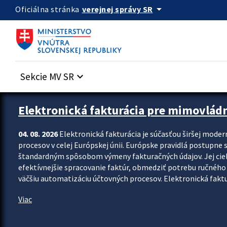
Preskocit na hlavný obsah
arrow_drop_down
verejnej správy SR
Oficiálna stránka
Sekcie MV SR
keyboard_arrow_down
Zastavit automatický posun upútavok
Elektronická fakturácia pre mimovlád
04. 08. 2026
Elektronická fakturácia je súčasťou širšej moder
procesov v celej Európskej únii. Európske pravidlá postupne 
štandardným spôsobom výmeny fakturačných údajov. Jej cieľom
efektívnejšie spracovanie faktúr, obmedziť potrebu ručného p
väčšiu automatizáciu účtovných procesov. Elektronická faktu
Viac