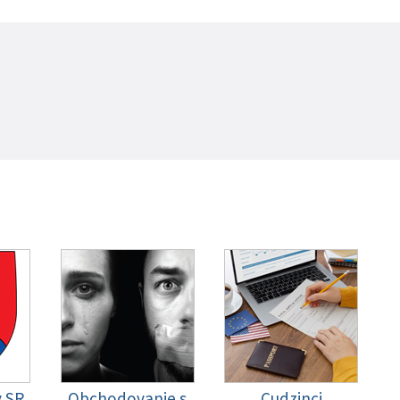
y SR
Obchodovanie s
Cudzinci