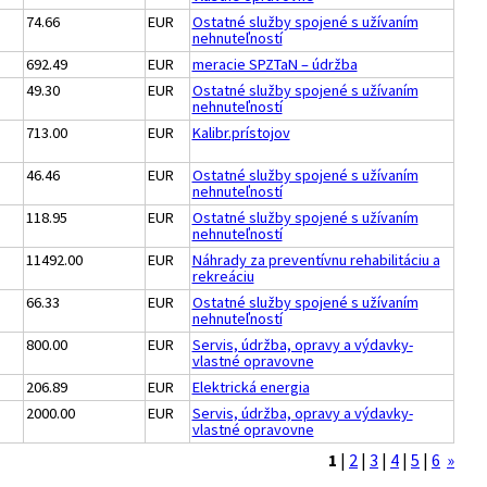
74.66
EUR
Ostatné služby spojené s užívaním
nehnuteľností
692.49
EUR
meracie SPZTaN – údržba
49.30
EUR
Ostatné služby spojené s užívaním
nehnuteľností
713.00
EUR
Kalibr.prístojov
46.46
EUR
Ostatné služby spojené s užívaním
nehnuteľností
118.95
EUR
Ostatné služby spojené s užívaním
nehnuteľností
11492.00
EUR
Náhrady za preventívnu rehabilitáciu a
rekreáciu
66.33
EUR
Ostatné služby spojené s užívaním
nehnuteľností
800.00
EUR
Servis, údržba, opravy a výdavky-
vlastné opravovne
206.89
EUR
Elektrická energia
2000.00
EUR
Servis, údržba, opravy a výdavky-
vlastné opravovne
1
|
2
|
3
|
4
|
5
|
6
»