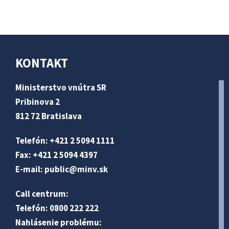
KONTAKT
Ministerstvo vnútra SR
Pribinova 2
812 72 Bratislava
Telefón: +421 2 5094 1111
Fax: +421 2 5094 4397
E-mail:
public@minv
.sk
Call centrum:
Telefón: 0800 222 222
Nahlásenie problému: