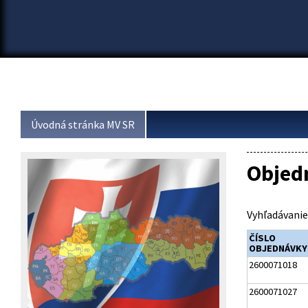
Úvodná stránka MV SR
Objed
Vyhľadávanie
ČÍSLO
OBJEDNÁVKY
2600071018
2600071027