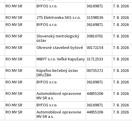
RO MV SR
BYFOS s.r.o.
36169871
7. 8. 2026
RO MV SR
ZTS Elektronika SKS s.r.o.
31598536
7. 8. 2026
RO MV SR
BYFOS s.r.o.
36169871
7. 8. 2026
RO MV SR
Slovenský metrologický
30810701
7. 8. 2026
ústav
RO MV SR
Okresné stavebné bytové
00172154
7. 8. 2026
RO MV SR
MIBYT s.r.o. Veľké Kapušany
31712533
7. 8. 2026
RO MV SR
Kúpeľno-liečebný ústav
00735272
7. 8. 2026
DRUŽBA
RO MV SR
BYFOS s.r.o.
36169871
7. 8. 2026
RO MV SR
Automobilové opravovne
44855206
7. 8. 2026
MV SR a.s.
RO MV SR
BYFOS s.r.o.
36169871
7. 8. 2026
RO MV SR
Automobilové opravovne
44855206
7. 8. 2026
MV SR a.s.