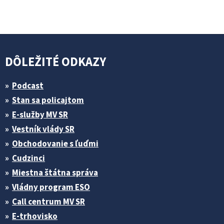
DÔLEŽITÉ ODKAZY
Podcast
Stan sa policajtom
E-služby MV SR
Vestník vlády SR
Obchodovanie s ľuďmi
Cudzinci
Miestna štátna správa
Vládny program ESO
Call centrum MV SR
E-trhovisko