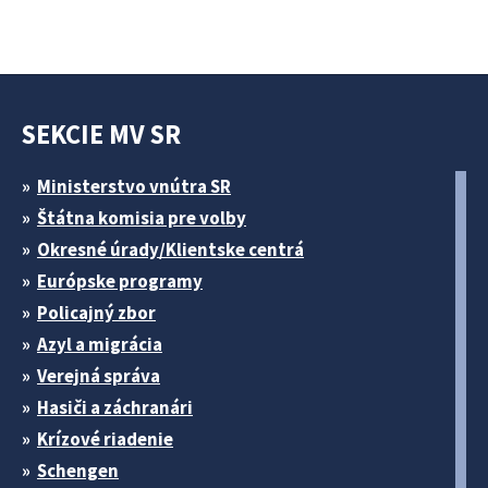
SEKCIE MV SR
Ministerstvo vnútra SR
Štátna komisia pre volby
Okresné úrady/Klientske centrá
Európske programy
Policajný zbor
Azyl a migrácia
Verejná správa
Hasiči a záchranári
Krízové riadenie
Schengen