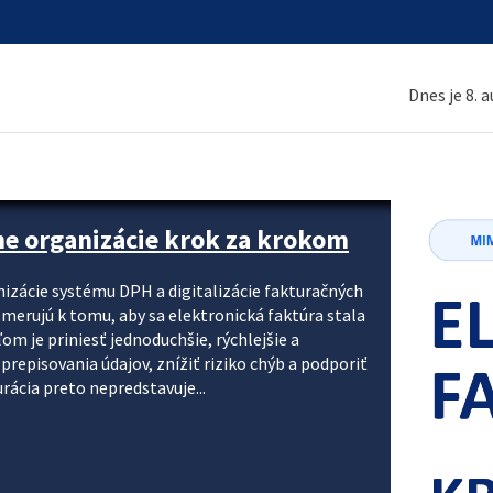
Dnes je 8. 
ne organizácie krok za krokom
nizácie systému DPH a digitalizácie fakturačných
smerujú k tomu, aby sa elektronická faktúra stala
 je priniesť jednoduchšie, rýchlejšie a
repisovania údajov, znížiť riziko chýb a podporiť
rácia preto nepredstavuje...