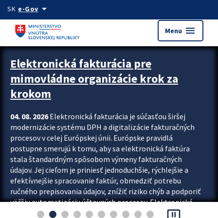
Preskocit na hlavný obsah
arrow_drop_down
SK
e-Gov
menu
Menu
Zastavit automatický posun upútavok
Elektronická fakturácia pre
mimovládne organizácie krok za
krokom
04. 08. 2026
Elektronická fakturácia je súčasťou širšej
modernizácie systému DPH a digitalizácie fakturačných
procesov v celej Európskej únii. Európske pravidlá
postupne smerujú k tomu, aby sa elektronická faktúra
stala štandardným spôsobom výmeny fakturačných
údajov. Jej cieľom je priniesť jednoduchšie, rýchlejšie a
efektívnejšie spracovanie faktúr, obmedziť potrebu
ručného prepisovania údajov, znížiť riziko chýb a podporiť
väčšiu automatizáciu účtovných procesov. Elektronická
pause_presentation
fakturácia preto nepredstavuje...