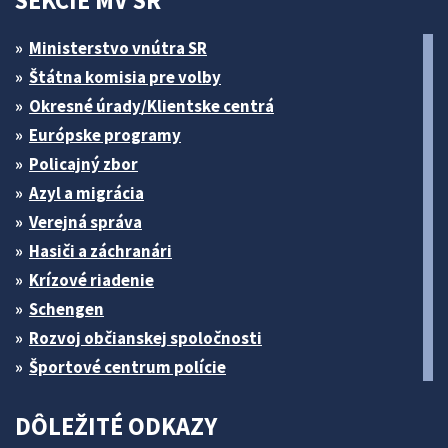
SEKCIE MV SR
Ministerstvo vnútra SR
Štátna komisia pre volby
Okresné úrady/Klientske centrá
Európske programy
Policajný zbor
Azyl a migrácia
Verejná správa
Hasiči a záchranári
Krízové riadenie
Schengen
Rozvoj občianskej spoločnosti
Športové centrum polície
DÔLEŽITÉ ODKAZY