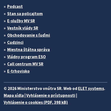
Podcast
Stan sa policajtom
E-služby MV SR
Vestník vlády SR
Obchodovanie s ľuďmi
Cudzinci
Miestna štátna správa
Vládny program ESO
Call centrum MV SR
E-trhovisko
© 2026 Ministerstvo vnútra SR. Web od
ELET systems
.
Mapa sídla
|
Vyhlásenie o prístupnosti
|
Vyhlásenie o cookies (PDF, 398 kB)