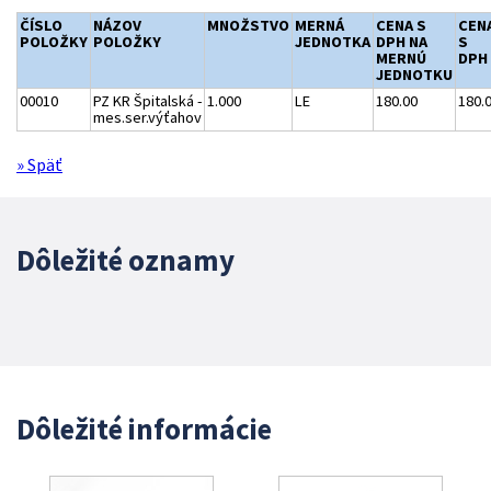
ČÍSLO
NÁZOV
MNOŽSTVO
MERNÁ
CENA S
CEN
POLOŽKY
POLOŽKY
JEDNOTKA
DPH NA
S
MERNÚ
DPH
JEDNOTKU
00010
PZ KR Špitalská -
1.000
LE
180.00
180.
mes.ser.výťahov
» Späť
Dôležité oznamy
Dôležité informácie