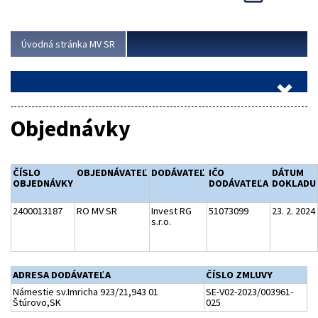
Viac
Úvodná stránka MV SR
Objednávky
ČÍSLO
OBJEDNÁVATEĽ
DODÁVATEĽ
IČO
DÁTUM
OBJEDNÁVKY
DODÁVATEĽA
DOKLADU
2400013187
RO MV SR
Invest RG
51073099
23. 2. 2024
s.r.o.
ADRESA DODÁVATEĽA
ČÍSLO ZMLUVY
Námestie sv.Imricha 923/21,943 01
SE-V02-2023/003961-
Štúrovo,SK
025