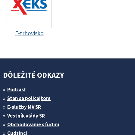
E-trhovisko
DÔLEŽITÉ ODKAZY
Podcast
Stan sa policajtom
E-služby MV SR
Vestník vlády SR
Obchodovanie s ľuďmi
Cudzinci