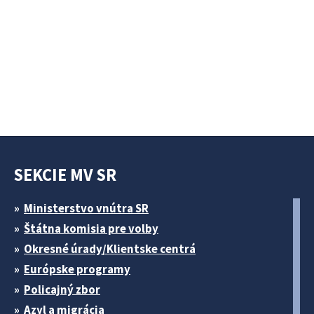
SEKCIE MV SR
Ministerstvo vnútra SR
Štátna komisia pre volby
Okresné úrady/Klientske centrá
Európske programy
Policajný zbor
Azyl a migrácia