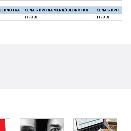
JEDNOTKA
CENA S DPH NA MERNÚ JEDNOTKU
CENA S DPH
1178.81
1178.81