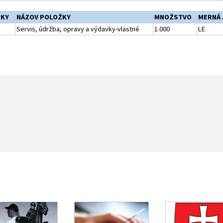
ŽKY
NÁZOV POLOŽKY
MNOŽSTVO
MERNÁ 
Servis, údržba, opravy a výdavky-vlastné
1.000
LE