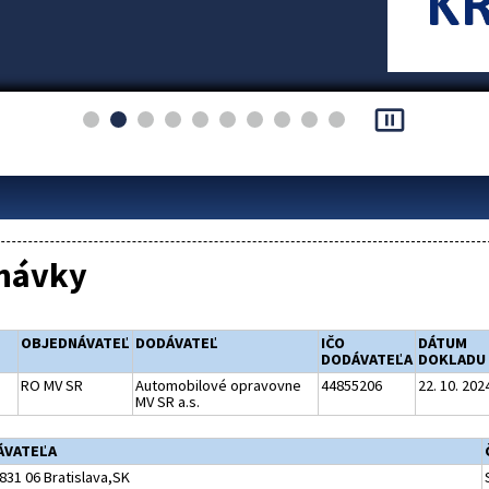
pause_presentation
návky
OBJEDNÁVATEĽ
DODÁVATEĽ
IČO
DÁTUM
DODÁVATEĽA
DOKLADU
RO MV SR
Automobilové opravovne
44855206
22. 10. 202
MV SR a.s.
ÁVATEĽA
831 06 Bratislava,SK