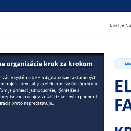
Dnes je 7.
ne organizácie krok za krokom
nizácie systému DPH a digitalizácie fakturačných
smerujú k tomu, aby sa elektronická faktúra stala
 je priniesť jednoduchšie, rýchlejšie a
repisovania údajov, znížiť riziko chýb a podporiť
rácia preto nepredstavuje...