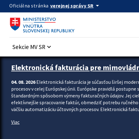
Preskocit na hlavný obsah
arrow_drop_down
verejnej správy SR
Oficiálna stránka
Sekcie MV SR
keyboard_arrow_down
Zastavit automatický posun upútavok
Elektronická fakturácia pre mimovlád
04. 08. 2026
Elektronická fakturácia je súčasťou širšej moder
procesov v celej Európskej únii. Európske pravidlá postupne 
štandardným spôsobom výmeny fakturačných údajov. Jej cieľom
efektívnejšie spracovanie faktúr, obmedziť potrebu ručného p
väčšiu automatizáciu účtovných procesov. Elektronická faktu
Viac