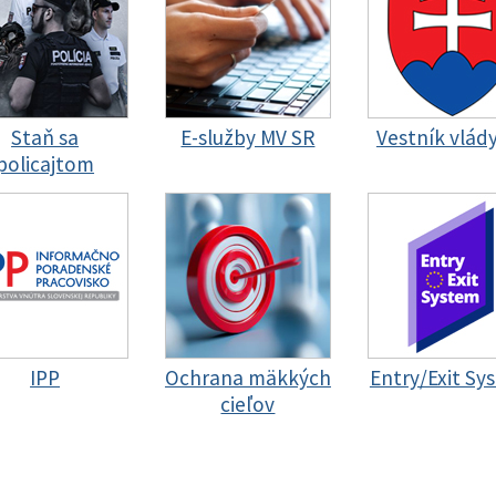
Staň sa
E-služby MV SR
Vestník vlád
policajtom
IPP
Ochrana mäkkých
Entry/Exit Sy
cieľov