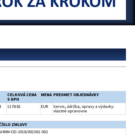
CELKOVÁ CENA
MENA
PREDMET OBJEDNÁVKY
S DPH
4
1178.81
EUR
Servis, údržba, opravy a výdavky-
vlastné opravovne
ČÍSLO ZMLUVY
SHNM-OD-2018/001561-002