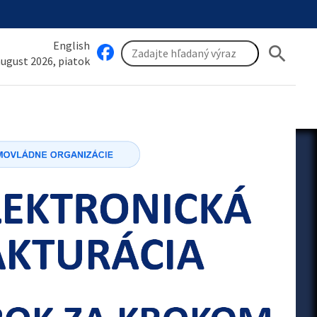
English
search
 august 2026, piatok