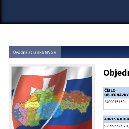
Úvodná stránka MV SR
Objed
ČÍSLO
OBJEDNÁVKY
2400076169
ADRESA DOD
Sklabinská 20,