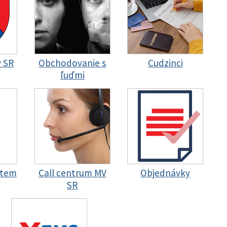
y SR
Obchodovanie s
Cudzinci
ľuďmi
stem
Call centrum MV
Objednávky
SR