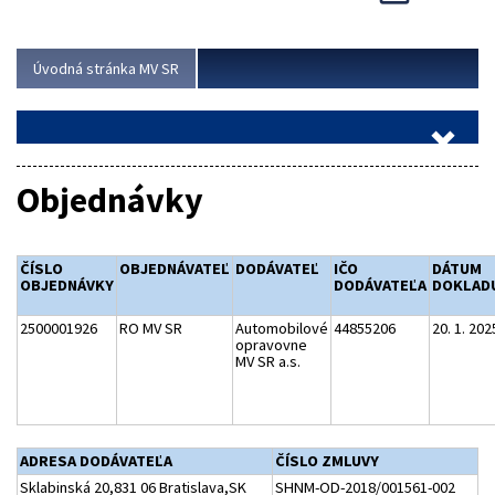
Viac
Úvodná stránka MV SR
Objednávky
ČÍSLO
OBJEDNÁVATEĽ
DODÁVATEĽ
IČO
DÁTUM
OBJEDNÁVKY
DODÁVATEĽA
DOKLAD
2500001926
RO MV SR
Automobilové
44855206
20. 1. 202
opravovne
MV SR a.s.
ADRESA DODÁVATEĽA
ČÍSLO ZMLUVY
Sklabinská 20,831 06 Bratislava,SK
SHNM-OD-2018/001561-002