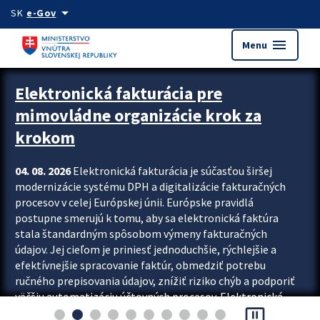
Preskocit na hlavný obsah
arrow_drop_down
SK
e-Gov
menu
Menu
Zastavit automatický posun upútavok
Elektronická fakturácia pre
mimovládne organizácie krok za
krokom
04. 08. 2026
Elektronická fakturácia je súčasťou širšej
modernizácie systému DPH a digitalizácie fakturačných
procesov v celej Európskej únii. Európske pravidlá
postupne smerujú k tomu, aby sa elektronická faktúra
stala štandardným spôsobom výmeny fakturačných
údajov. Jej cieľom je priniesť jednoduchšie, rýchlejšie a
efektívnejšie spracovanie faktúr, obmedziť potrebu
ručného prepisovania údajov, znížiť riziko chýb a podporiť
väčšiu automatizáciu účtovných procesov. Elektronická
pause_presentation
fakturácia preto nepredstavuje...