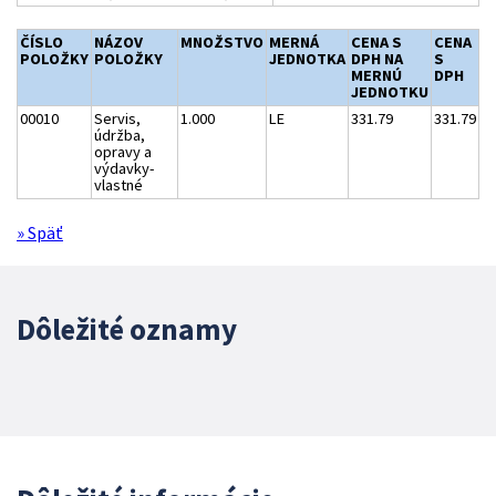
ČÍSLO
NÁZOV
MNOŽSTVO
MERNÁ
CENA S
CENA
POLOŽKY
POLOŽKY
JEDNOTKA
DPH NA
S
MERNÚ
DPH
JEDNOTKU
00010
Servis,
1.000
LE
331.79
331.79
údržba,
opravy a
výdavky-
vlastné
» Späť
Dôležité oznamy