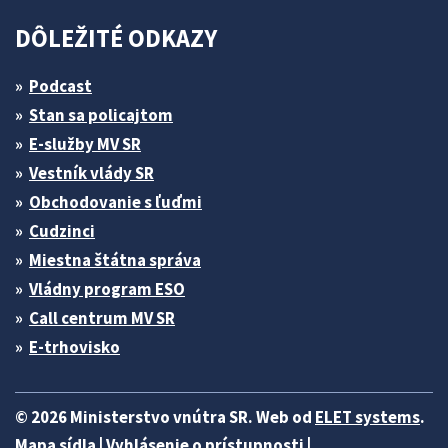
DÔLEŽITÉ ODKAZY
Podcast
Stan sa policajtom
E-služby MV SR
Vestník vlády SR
Obchodovanie s ľuďmi
Cudzinci
Miestna štátna správa
Vládny program ESO
Call centrum MV SR
E-trhovisko
© 2026 Ministerstvo vnútra SR. Web od
ELET systems
.
Mapa sídla
|
Vyhlásenie o prístupnosti
|