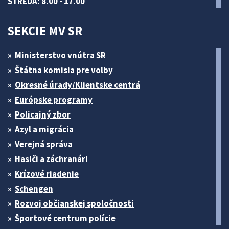
STREDA: 8.00 - 17.00
SEKCIE MV SR
Ministerstvo vnútra SR
Štátna komisia pre volby
Okresné úrady/Klientske centrá
Európske programy
Policajný zbor
Azyl a migrácia
Verejná správa
Hasiči a záchranári
Krízové riadenie
Schengen
Rozvoj občianskej spoločnosti
Športové centrum polície