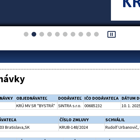
pause_presentation
návky
DNÁVKY
OBJEDNÁVATEĽ
DODÁVATEĽ
IČO DODÁVATEĽA
DÁTUM D
KRÚ MV SR "BYSTRÁ"
SINTRA s.r.o.
00685232
10. 1. 202
ÁVATEĽA
ČÍSLO ZMLUVY
SCHVÁLIL
03 Bratislava,SK
KRUB-148/2024
Rudolf Urbanovič, 