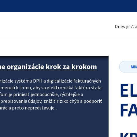
Dnes je 7.
ne organizácie krok za krokom
nizácie systému DPH a digitalizácie fakturačných
smerujú k tomu, aby sa elektronická faktúra stala
 je priniesť jednoduchšie, rýchlejšie a
repisovania údajov, znížiť riziko chýb a podporiť
rácia preto nepredstavuje...