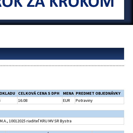
OKLADU
CELKOVÁ CENA S DPH
MENA
PREDMET OBJEDNÁVKY
5
16.08
EUR
Potraviny
M.A., 10012025 riaditeľ KRU MV SR Bystra