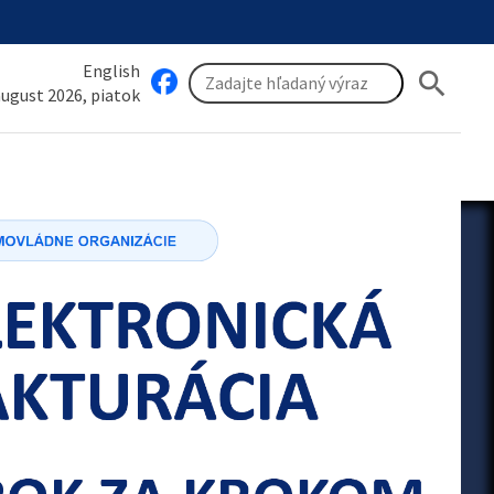
English
search
 august 2026, piatok