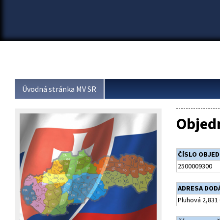
Úvodná stránka MV SR
Objed
ČÍSLO OBJE
2500009300
ADRESA DOD
Pluhová 2,831 