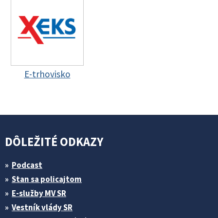
E-trhovisko
DÔLEŽITÉ ODKAZY
Podcast
Stan sa policajtom
E-služby MV SR
Vestník vlády SR