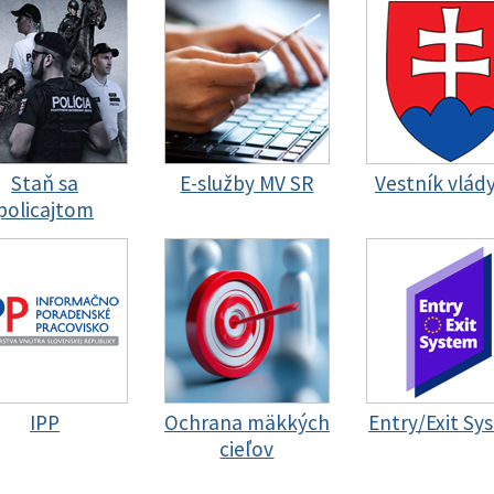
Staň sa
E-služby MV SR
Vestník vlád
policajtom
IPP
Ochrana mäkkých
Entry/Exit Sy
cieľov