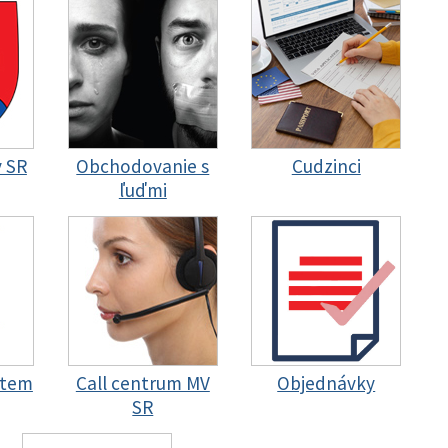
y SR
Obchodovanie s
Cudzinci
ľuďmi
stem
Call centrum MV
Objednávky
SR