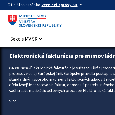
Preskocit na hlavný obsah
arrow_drop_down
verejnej správy SR
Oficiálna stránka
Sekcie MV SR
keyboard_arrow_down
Zastavit automatický posun upútavok
Elektronická fakturácia pre mimovlád
04. 08. 2026
Elektronická fakturácia je súčasťou širšej moder
procesov v celej Európskej únii. Európske pravidlá postupne 
štandardným spôsobom výmeny fakturačných údajov. Jej cieľom
efektívnejšie spracovanie faktúr, obmedziť potrebu ručného p
väčšiu automatizáciu účtovných procesov. Elektronická faktu
Viac