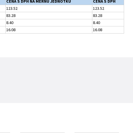
CENA S DPH NA MERNÚ JEDNOTKU
CENA S DPH
123.52
123.52
83.28
83.28
8.40
8.40
16.08
16.08