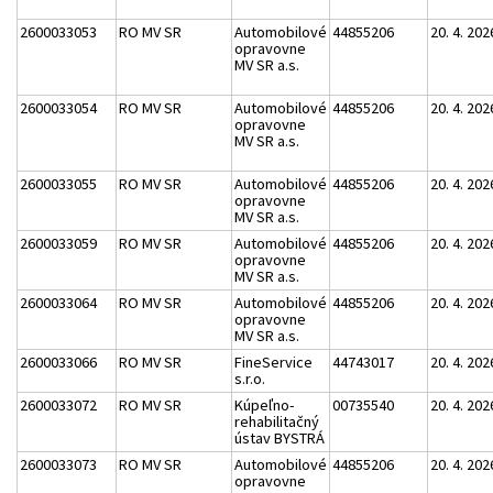
2600033053
RO MV SR
Automobilové
44855206
20. 4. 202
opravovne
MV SR a.s.
2600033054
RO MV SR
Automobilové
44855206
20. 4. 202
opravovne
MV SR a.s.
2600033055
RO MV SR
Automobilové
44855206
20. 4. 202
opravovne
MV SR a.s.
2600033059
RO MV SR
Automobilové
44855206
20. 4. 202
opravovne
MV SR a.s.
2600033064
RO MV SR
Automobilové
44855206
20. 4. 202
opravovne
MV SR a.s.
2600033066
RO MV SR
FineService
44743017
20. 4. 202
s.r.o.
2600033072
RO MV SR
Kúpeľno-
00735540
20. 4. 202
rehabilitačný
ústav BYSTRÁ
2600033073
RO MV SR
Automobilové
44855206
20. 4. 202
opravovne