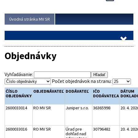
Viac
Úvodná stránka MV SR
Objednávky
Vyhľadávanie:
Počet objednávok na stranu:
ČÍSLO
OBJEDNÁVATEĽ
DODÁVATEĽ
IČO
DÁTUM
OBJEDNÁVKY
DODÁVATEĽA
DOKLAD
2600033014
RO MV SR
Juniper s.r.o.
36365998
20. 4. 202
2600033016
RO MV SR
Úrad pre
30796482
20. 4. 202
dohľad nad