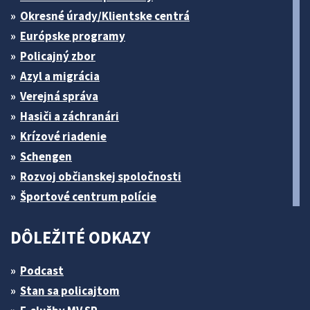
Okresné úrady/Klientske centrá
Európske programy
Policajný zbor
Azyl a migrácia
Verejná správa
Hasiči a záchranári
Krízové riadenie
Schengen
Rozvoj občianskej spoločnosti
Športové centrum polície
DÔLEŽITÉ ODKAZY
Podcast
Stan sa policajtom