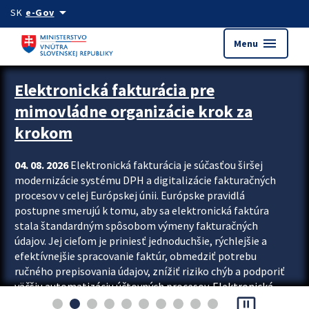
Preskocit na hlavný obsah
arrow_drop_down
SK
e-Gov
menu
Menu
Zastavit automatický posun upútavok
Elektronická fakturácia pre
mimovládne organizácie krok za
krokom
04. 08. 2026
Elektronická fakturácia je súčasťou širšej
modernizácie systému DPH a digitalizácie fakturačných
procesov v celej Európskej únii. Európske pravidlá
postupne smerujú k tomu, aby sa elektronická faktúra
stala štandardným spôsobom výmeny fakturačných
údajov. Jej cieľom je priniesť jednoduchšie, rýchlejšie a
efektívnejšie spracovanie faktúr, obmedziť potrebu
ručného prepisovania údajov, znížiť riziko chýb a podporiť
väčšiu automatizáciu účtovných procesov. Elektronická
pause_presentation
fakturácia preto nepredstavuje...