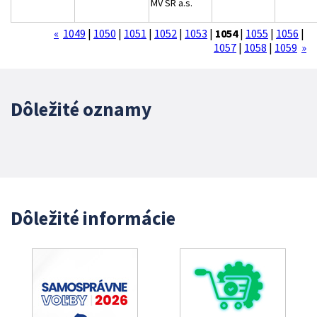
MV SR a.s.
«
1049
|
1050
|
1051
|
1052
|
1053
|
1054
|
1055
|
1056
|
1057
|
1058
|
1059
»
Dôležité oznamy
Dôležité informácie