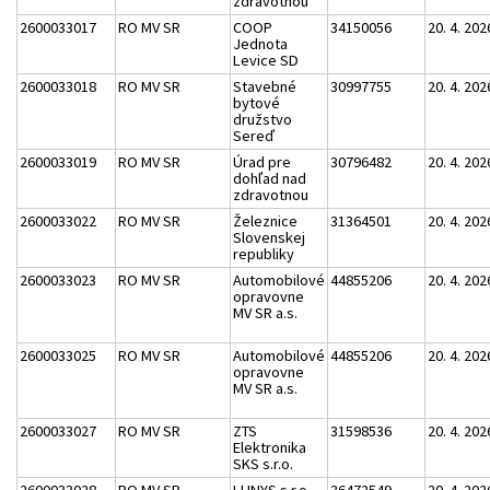
zdravotnou
2600033017
RO MV SR
COOP
34150056
20. 4. 202
Jednota
Levice SD
2600033018
RO MV SR
Stavebné
30997755
20. 4. 202
bytové
družstvo
Sereď
2600033019
RO MV SR
Úrad pre
30796482
20. 4. 202
dohľad nad
zdravotnou
2600033022
RO MV SR
Železnice
31364501
20. 4. 202
Slovenskej
republiky
2600033023
RO MV SR
Automobilové
44855206
20. 4. 202
opravovne
MV SR a.s.
2600033025
RO MV SR
Automobilové
44855206
20. 4. 202
opravovne
MV SR a.s.
2600033027
RO MV SR
ZTS
31598536
20. 4. 202
Elektronika
SKS s.r.o.