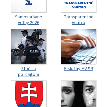
Samosprávne
Transparentné
voľby 2026
vnútro
Staň sa
E-služby MV SR
policajtom