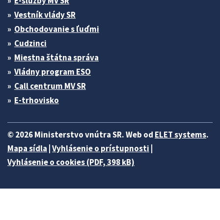
E-služby MV SR
Vestník vlády SR
Obchodovanie s ľuďmi
Cudzinci
Miestna štátna správa
Vládny program ESO
Call centrum MV SR
E-trhovisko
© 2026 Ministerstvo vnútra SR. Web od
ELET systems
.
Mapa sídla
|
Vyhlásenie o prístupnosti
|
Vyhlásenie o cookies (PDF, 398 kB)