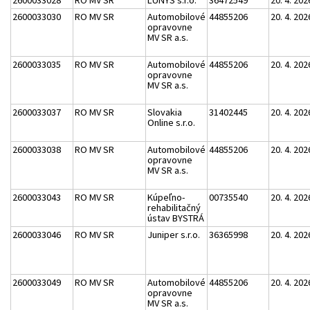
2600033028
RO MV SR
LUNYS s.r.o.
36472549
20. 4. 202
2600033030
RO MV SR
Automobilové
44855206
20. 4. 202
opravovne
MV SR a.s.
2600033035
RO MV SR
Automobilové
44855206
20. 4. 202
opravovne
MV SR a.s.
2600033037
RO MV SR
Slovakia
31402445
20. 4. 202
Online s.r.o.
2600033038
RO MV SR
Automobilové
44855206
20. 4. 202
opravovne
MV SR a.s.
2600033043
RO MV SR
Kúpeľno-
00735540
20. 4. 202
rehabilitačný
ústav BYSTRÁ
2600033046
RO MV SR
Juniper s.r.o.
36365998
20. 4. 202
2600033049
RO MV SR
Automobilové
44855206
20. 4. 202
opravovne
MV SR a.s.