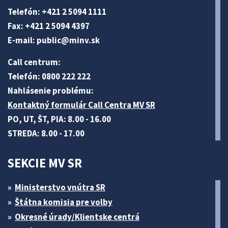
Telefón: +421 2 5094 1111
Fax: +421 2 5094 4397
E-mail:
public@minv
.sk
Call centrum:
Telefón: 0800 222 222
Nahlásenie problému:
Kontaktný formulár Call Centra MV SR
PO, UT, ŠT, PIA: 8.00 - 16.00
STREDA: 8.00 - 17.00
SEKCIE MV SR
Ministerstvo vnútra SR
Štátna komisia pre volby
Okresné úrady/Klientske centrá