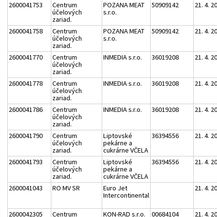
2600041753
Centrum
POZANA MEAT
50909142
21. 4. 2
účelových
s.r.o.
zariad.
2600041758
Centrum
POZANA MEAT
50909142
21. 4. 2
účelových
s.r.o.
zariad.
2600041770
Centrum
INMEDIA s.r.o.
36019208
21. 4. 2
účelových
zariad.
2600041778
Centrum
INMEDIA s.r.o.
36019208
21. 4. 2
účelových
zariad.
2600041786
Centrum
INMEDIA s.r.o.
36019208
21. 4. 2
účelových
zariad.
2600041790
Centrum
Liptovské
36394556
21. 4. 2
účelových
pekárne a
zariad.
cukrárne VČELA
2600041793
Centrum
Liptovské
36394556
21. 4. 2
účelových
pekárne a
zariad.
cukrárne VČELA
2600041043
RO MV SR
Euro Jet
21. 4. 2
Intercontinental
2600042305
Centrum
KON-RAD s.r.o.
00684104
21. 4. 2