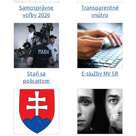
Samosprávne
Transparentné
voľby 2026
vnútro
Staň sa
E-služby MV SR
policajtom