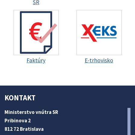
SR
Faktúry
E-trhovisko
KONTAKT
Ministerstvo vnútra SR
Pribinova 2
812 72 Bratislava