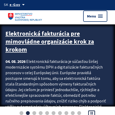
Preskocit na hlavný obsah
arrow_drop_down
SK
e-Gov
menu
Menu
Zastavit automatický posun upútavok
Elektronická fakturácia pre
mimovládne organizácie krok za
krokom
04. 08. 2026
Elektronická fakturácia je súčasťou širšej
modernizácie systému DPH a digitalizácie fakturačných
procesov v celej Európskej únii. Európske pravidlá
postupne smerujú k tomu, aby sa elektronická faktúra
stala štandardným spôsobom výmeny fakturačných
údajov. Jej cieľom je priniesť jednoduchšie, rýchlejšie a
efektívnejšie spracovanie faktúr, obmedziť potrebu
ručného prepisovania údajov, znížiť riziko chýb a podporiť
väčšiu automatizáciu účtovných procesov. Elektronická
pause_presentation
fakturácia preto nepredstavuje...