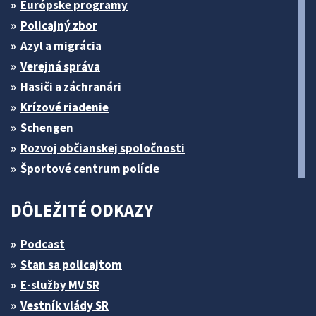
Európske programy
Policajný zbor
Azyl a migrácia
Verejná správa
Hasiči a záchranári
Krízové riadenie
Schengen
Rozvoj občianskej spoločnosti
Športové centrum polície
DÔLEŽITÉ ODKAZY
Podcast
Stan sa policajtom
E-služby MV SR
Vestník vlády SR