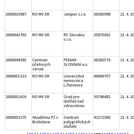
2600033967
RO MV SR
Juniper s.r.o.
36365998
21. 4. 2
2600043763
RO MV SR
RC Slovakia
35870362
21. 4. 2
s.r.o.
2600049385
Centrum
PENAM
36283576
21. 4. 2
účelových
SLOVAKIA a.s.
zariad.
2600051323
RO MV SR
Univerzitná
00606707
21. 4. 2
nemocnica
L.Pasteura
2600051616
RO MV SR
Úrad pre
30796482
21. 4. 2
dohľad nad
zdravotnou
2600053275
Akadémia PZ v
Centrum
42272360
21. 4. 2
Bratislave
polygrafických
služieb