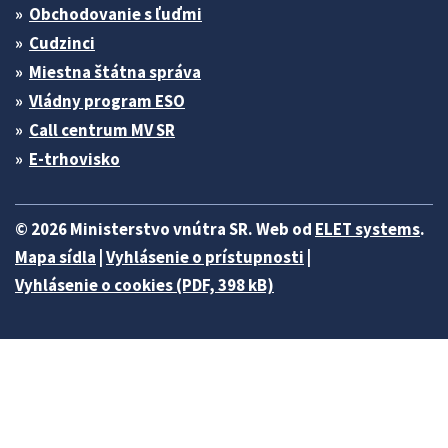
Obchodovanie s ľuďmi
Cudzinci
Miestna štátna správa
Vládny program ESO
Call centrum MV SR
E-trhovisko
© 2026 Ministerstvo vnútra SR. Web od
ELET systems
.
Mapa sídla
|
Vyhlásenie o prístupnosti
|
Vyhlásenie o cookies (PDF, 398 kB)