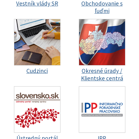
Vestník vlády SR
Obchodovanie s
ľuďmi
Cudzinci
Okresné úrady /
Klientske centrá
Ústredný portál
IPP