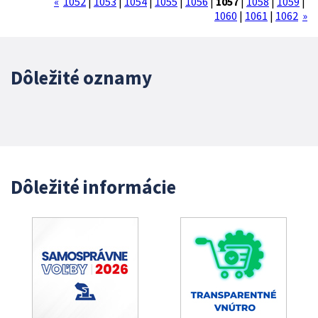
«
1052
|
1053
|
1054
|
1055
|
1056
|
1057
|
1058
|
1059
|
1060
|
1061
|
1062
»
Dôležité oznamy
Dôležité informácie