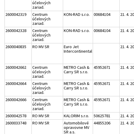
účelových
zariad.
2600042319
Centrum
KON-RAD s.r.o.
00684104
21. 4. 2
účelových
zariad.
2600042328
Centrum
KON-RAD s.r.o.
00684104
21. 4. 2
účelových
zariad.
2600040835
RO MV SR
Euro Jet
21. 4. 2
Intercontinental
2600042662
Centrum
METRO Cash &
45952671
21. 4. 2
účelových
Carry SR s.r.o.
zariad.
2600042664
Centrum
METRO Cash &
45952671
21. 4. 2
účelových
Carry SR s.r.o.
zariad.
2600042666
Centrum
METRO Cash &
45952671
21. 4. 2
účelových
Carry SR s.r.o.
zariad.
2600042578
RO MV SR
KALORIM s.r.o.
50625781
21. 4. 2
2600033748
RO MV SR
Automobilové
44855206
21. 4. 2
opravovne MV
SR a.s.