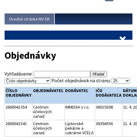
Viac
Úvodná stránka MV SR
Objednávky
Vyhľadávanie:
Počet objednávok na stranu:
ČÍSLO
OBJEDNÁVATEĽ
DODÁVATEĽ
IČO
DÁTUM
OBJEDNÁVKY
DODÁVATEĽA
DOKLA
2600041354
Centrum
INMEDIA s.r.o.
36019208
21. 4. 2
účelových
zariad.
2600041541
Centrum
Liptovské
36394556
21. 4. 2
účelových
pekárne a
zariad.
cukrárne VČELA