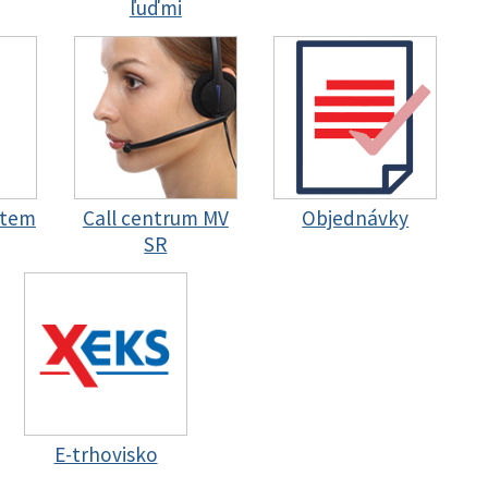
ľuďmi
stem
Call centrum MV
Objednávky
SR
E-trhovisko