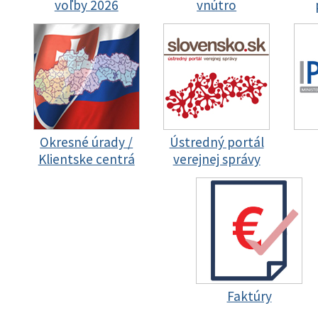
voľby 2026
vnútro
Okresné úrady /
Ústredný portál
Klientske centrá
verejnej správy
Faktúry