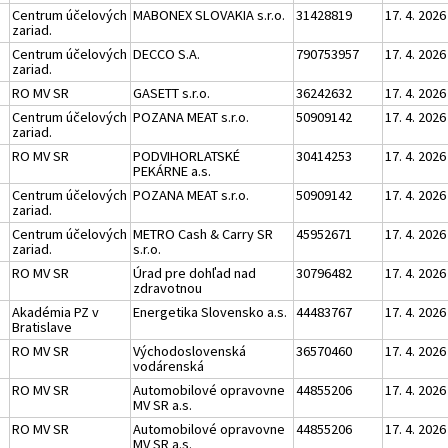
Centrum účelových
MABONEX SLOVAKIA s.r.o.
31428819
17. 4. 2026
zariad.
Centrum účelových
DECCO S.A.
790753957
17. 4. 2026
zariad.
RO MV SR
GASETT s.r.o.
36242632
17. 4. 2026
Centrum účelových
POZANA MEAT s.r.o.
50909142
17. 4. 2026
zariad.
RO MV SR
PODVIHORLATSKÉ
30414253
17. 4. 2026
PEKÁRNE a.s.
Centrum účelových
POZANA MEAT s.r.o.
50909142
17. 4. 2026
zariad.
Centrum účelových
METRO Cash & Carry SR
45952671
17. 4. 2026
zariad.
s.r.o.
RO MV SR
Úrad pre dohľad nad
30796482
17. 4. 2026
zdravotnou
Akadémia PZ v
Energetika Slovensko a.s.
44483767
17. 4. 2026
Bratislave
RO MV SR
Východoslovenská
36570460
17. 4. 2026
vodárenská
RO MV SR
Automobilové opravovne
44855206
17. 4. 2026
MV SR a.s.
RO MV SR
Automobilové opravovne
44855206
17. 4. 2026
MV SR a.s.