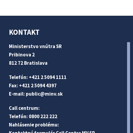
KONTAKT
Ministerstvo vnútra SR
Pribinova 2
812 72 Bratislava
Telefón: +421 2 5094 1111
Fax: +421 2 5094 4397
E-mail:
public@minv
.sk
Call centrum:
Telefón: 0800 222 222
Nahlásenie problému: