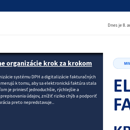
Dnes je 8. 
ne organizácie krok za krokom
nizácie systému DPH a digitalizácie fakturačných
smerujú k tomu, aby sa elektronická faktúra stala
 je priniesť jednoduchšie, rýchlejšie a
repisovania údajov, znížiť riziko chýb a podporiť
rácia preto nepredstavuje...