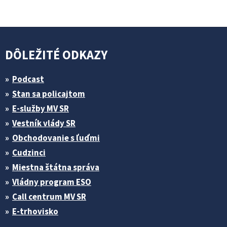
DÔLEŽITÉ ODKAZY
Podcast
Stan sa policajtom
E-služby MV SR
Vestník vlády SR
Obchodovanie s ľuďmi
Cudzinci
Miestna štátna správa
Vládny program ESO
Call centrum MV SR
E-trhovisko