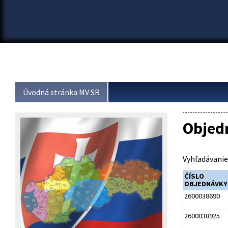
Úvodná stránka MV SR
Objed
Vyhľadávanie
ČÍSLO
OBJEDNÁVKY
2600038690
2600038925