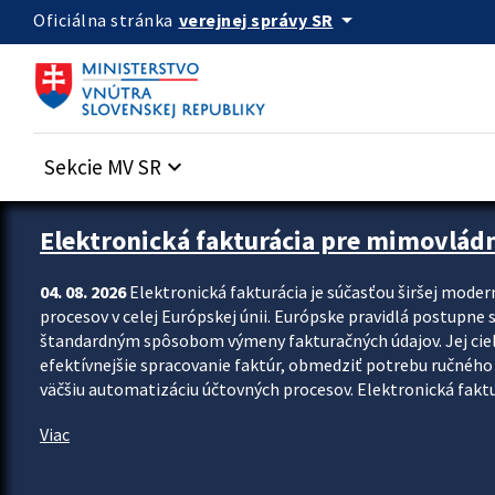
Preskocit na hlavný obsah
arrow_drop_down
verejnej správy SR
Oficiálna stránka
Sekcie MV SR
keyboard_arrow_down
Zastavit automatický posun upútavok
Elektronická fakturácia pre mimovlád
04. 08. 2026
Elektronická fakturácia je súčasťou širšej moder
procesov v celej Európskej únii. Európske pravidlá postupne 
štandardným spôsobom výmeny fakturačných údajov. Jej cieľom
efektívnejšie spracovanie faktúr, obmedziť potrebu ručného p
väčšiu automatizáciu účtovných procesov. Elektronická faktu
Viac