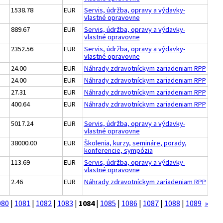
1538.78
EUR
Servis, údržba, opravy a výdavky-
vlastné opravovne
889.67
EUR
Servis, údržba, opravy a výdavky-
vlastné opravovne
2352.56
EUR
Servis, údržba, opravy a výdavky-
vlastné opravovne
24.00
EUR
Náhrady zdravotníckym zariadeniam RPP
24.00
EUR
Náhrady zdravotníckym zariadeniam RPP
27.31
EUR
Náhrady zdravotníckym zariadeniam RPP
400.64
EUR
Náhrady zdravotníckym zariadeniam RPP
5017.24
EUR
Servis, údržba, opravy a výdavky-
vlastné opravovne
38000.00
EUR
Školenia, kurzy, semináre, porady,
konferencie, sympózia
113.69
EUR
Servis, údržba, opravy a výdavky-
vlastné opravovne
2.46
EUR
Náhrady zdravotníckym zariadeniam RPP
080
|
1081
|
1082
|
1083
|
1084
|
1085
|
1086
|
1087
|
1088
|
1089
»