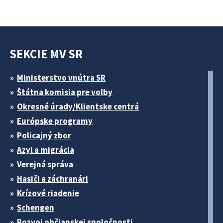
SEKCIE MV SR
Ministerstvo vnútra SR
Štátna komisia pre volby
Okresné úrady/Klientske centrá
Európske programy
Policajný zbor
Azyl a migrácia
Verejná správa
Hasiči a záchranári
Krízové riadenie
Schengen
Rozvoj občianskej spoločnosti