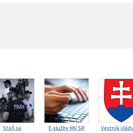
Staň sa
E-služby MV SR
Vestník vlád