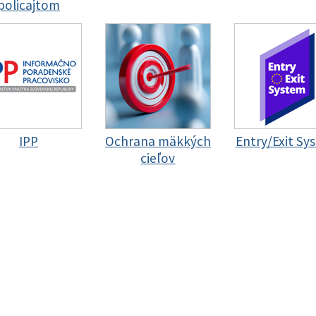
policajtom
IPP
Ochrana mäkkých
Entry/Exit Sy
cieľov