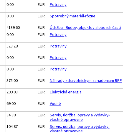
0.00
EUR
Potraviny
0.00
EUR
Spotrebný materiál-rôzne
4139.60
EUR
Údržba - Budov, objektov alebo ich častí
0.00
EUR
Potraviny
523.28
EUR
Potraviny
0.00
EUR
Potraviny
0.00
EUR
Potraviny
375.00
EUR
Náhrady zdravotníckym zariadeniam RPP
299.03
EUR
Elektrická energia
69.00
EUR
Vodné
34.38
EUR
Servis, údržba, opravy a výdavky-
vlastné opravovne
104.87
EUR
Servis, údržba, opravy a výdavky-
vlastné opravovne