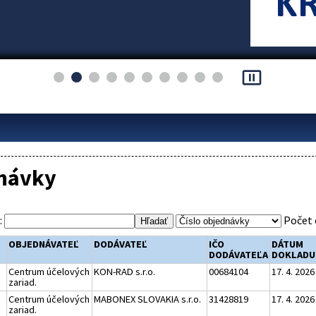
pause_presentation
návky
:
Počet 
OBJEDNÁVATEĽ
DODÁVATEĽ
IČO
DÁTUM
DODÁVATEĽA
DOKLADU
Centrum účelových
KON-RAD s.r.o.
00684104
17. 4. 2026
zariad.
Centrum účelových
MABONEX SLOVAKIA s.r.o.
31428819
17. 4. 2026
zariad.