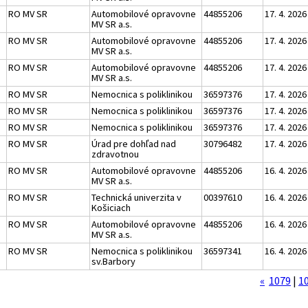
RO MV SR
Automobilové opravovne
44855206
17. 4. 2026
MV SR a.s.
RO MV SR
Automobilové opravovne
44855206
17. 4. 2026
MV SR a.s.
RO MV SR
Automobilové opravovne
44855206
17. 4. 2026
MV SR a.s.
RO MV SR
Nemocnica s poliklinikou
36597376
17. 4. 2026
RO MV SR
Nemocnica s poliklinikou
36597376
17. 4. 2026
RO MV SR
Nemocnica s poliklinikou
36597376
17. 4. 2026
RO MV SR
Úrad pre dohľad nad
30796482
17. 4. 2026
zdravotnou
RO MV SR
Automobilové opravovne
44855206
16. 4. 2026
MV SR a.s.
RO MV SR
Technická univerzita v
00397610
16. 4. 2026
Košiciach
RO MV SR
Automobilové opravovne
44855206
16. 4. 2026
MV SR a.s.
RO MV SR
Nemocnica s poliklinikou
36597341
16. 4. 2026
sv.Barbory
«
1079
|
1