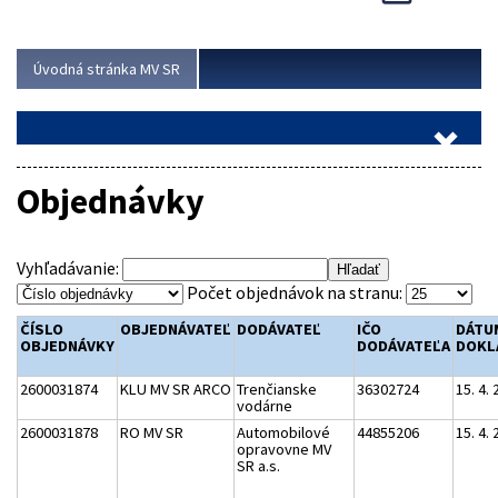
Viac
Úvodná stránka MV SR
Objednávky
Vyhľadávanie:
Počet objednávok na stranu:
ČÍSLO
OBJEDNÁVATEĽ
DODÁVATEĽ
IČO
DÁTU
OBJEDNÁVKY
DODÁVATEĽA
DOKL
2600031874
KLU MV SR ARCO
Trenčianske
36302724
15. 4.
vodárne
2600031878
RO MV SR
Automobilové
44855206
15. 4.
opravovne MV
SR a.s.