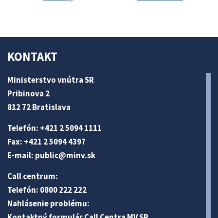
KONTAKT
Ministerstvo vnútra SR
Pribinova 2
812 72 Bratislava
Telefón: +421 2 5094 1111
Fax: +421 2 5094 4397
E-mail:
public@minv
.sk
Call centrum:
Telefón: 0800 222 222
Nahlásenie problému:
Kontaktný formulár Call Centra MV SR