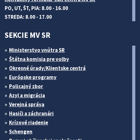
PO, UT, ŠT, PIA: 8.00 - 16.00
STREDA: 8.00 - 17.00
SEKCIE MV SR
Ministerstvo vnútra SR
Štátna komisia pre volby
Okresné úrady/Klientske centrá
Európske programy
Policajný zbor
Azyl a migrácia
Verejná správa
Hasiči a záchranári
Krízové riadenie
Schengen