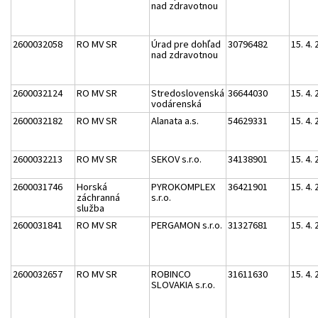
nad zdravotnou
2600032058
RO MV SR
Úrad pre dohľad
30796482
15. 4.
nad zdravotnou
2600032124
RO MV SR
Stredoslovenská
36644030
15. 4.
vodárenská
2600032182
RO MV SR
Alanata a.s.
54629331
15. 4.
2600032213
RO MV SR
SEKOV s.r.o.
34138901
15. 4.
2600031746
Horská
PYROKOMPLEX
36421901
15. 4.
záchranná
s.r.o.
služba
2600031841
RO MV SR
PERGAMON s.r.o.
31327681
15. 4.
2600032657
RO MV SR
ROBINCO
31611630
15. 4.
SLOVAKIA s.r.o.