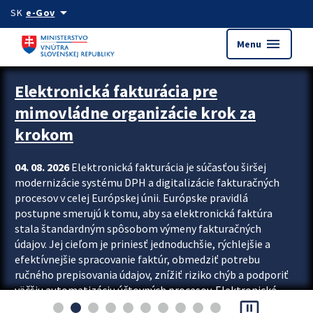
Preskocit na hlavný obsah
arrow_drop_down
SK
e-Gov
menu
Menu
Zastavit automatický posun upútavok
Elektronická fakturácia pre
mimovládne organizácie krok za
krokom
04. 08. 2026
Elektronická fakturácia je súčasťou širšej
modernizácie systému DPH a digitalizácie fakturačných
procesov v celej Európskej únii. Európske pravidlá
postupne smerujú k tomu, aby sa elektronická faktúra
stala štandardným spôsobom výmeny fakturačných
údajov. Jej cieľom je priniesť jednoduchšie, rýchlejšie a
efektívnejšie spracovanie faktúr, obmedziť potrebu
ručného prepisovania údajov, znížiť riziko chýb a podporiť
väčšiu automatizáciu účtovných procesov. Elektronická
pause_presentation
fakturácia preto nepredstavuje...