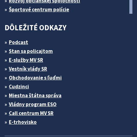
Rozvoj občianskej spoločnosti
Športové centrum polície
DÔLEŽITÉ ODKAZY
Podcast
Stan sa policajtom
E-služby MV SR
Vestník vlády SR
Obchodovanie s ľuďmi
Cudzinci
Miestna štátna správa
Vládny program ESO
Call centrum MV SR
E-trhovisko