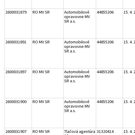
2600031879
RO MV SR
Automobilové
44855206
15. 4.
opravovne MV
SR a.s.
2600031891
RO MV SR
Automobilové
44855206
15. 4.
opravovne MV
SR a.s.
2600031897
RO MV SR
Automobilové
44855206
15. 4.
opravovne MV
SR a.s.
2600031900
RO MV SR
Automobilové
44855206
15. 4.
opravovne MV
SR a.s.
2600031907
RO MV SR
Tlačová agentúra
31320414
15. 4.