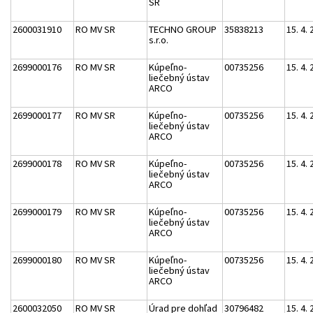
SR
2600031910
RO MV SR
TECHNO GROUP
35838213
15. 4.
s.r.o.
2699000176
RO MV SR
Kúpeľno-
00735256
15. 4.
liečebný ústav
ARCO
2699000177
RO MV SR
Kúpeľno-
00735256
15. 4.
liečebný ústav
ARCO
2699000178
RO MV SR
Kúpeľno-
00735256
15. 4.
liečebný ústav
ARCO
2699000179
RO MV SR
Kúpeľno-
00735256
15. 4.
liečebný ústav
ARCO
2699000180
RO MV SR
Kúpeľno-
00735256
15. 4.
liečebný ústav
ARCO
2600032050
RO MV SR
Úrad pre dohľad
30796482
15. 4.