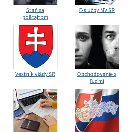
Staň sa
E-služby MV SR
policajtom
Vestník vlády SR
Obchodovanie s
ľuďmi