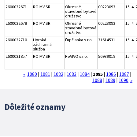
2600032671
RO MV SR
Okresné
00223093
15. 4.
stavebné bytové
družstvo
2600032678
RO MV SR
Okresné
00223093
15. 4.
stavebné bytové
družstvo
2600032710
Horská
Ľupčianka s.r.o.
31614531
15. 4.
záchranná
služba
2600031857
RO MV SR
ReVIVO s.r.o.
56939019
15. 4.
«
1080
|
1081
|
1082
|
1083
|
1084
|
1085
|
1086
|
1087
|
1088
|
1089
|
1090
»
Dôležité oznamy