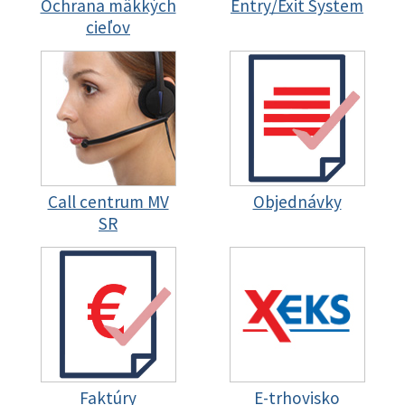
Ochrana mäkkých
Entry/Exit System
cieľov
Call centrum MV
Objednávky
SR
Faktúry
E-trhovisko