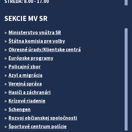
STREDA: 8.00 - 17.00
SEKCIE MV SR
Ministerstvo vnútra SR
Štátna komisia pre volby
Okresné úrady/Klientske centrá
Európske programy
Policajný zbor
Azyl a migrácia
Verejná správa
Hasiči a záchranári
Krízové riadenie
Schengen
Rozvoj občianskej spoločnosti
Športové centrum polície