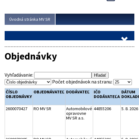
Viac
Úvodná stránka MV SR
Objednávky
Vyhľadávanie:
Počet objednávok na stranu:
ČÍSLO
OBJEDNÁVATEĽ
DODÁVATEĽ
IČO
DÁTUM
OBJEDNÁVKY
DODÁVATEĽA
DOKLAD
2600070427
RO MV SR
Automobilové
44855206
5. 8. 2026
opravovne
MV SR a.s.