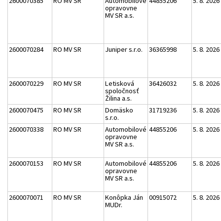
2600070385
RO MV SR
Automobilové
44855206
5. 8. 2026
opravovne
MV SR a.s.
2600070284
RO MV SR
Juniper s.r.o.
36365998
5. 8. 2026
2600070229
RO MV SR
Letisková
36426032
5. 8. 2026
spoločnosť
Žilina a.s.
2600070475
RO MV SR
Domäsko
31719236
5. 8. 2026
s.r.o.
2600070338
RO MV SR
Automobilové
44855206
5. 8. 2026
opravovne
MV SR a.s.
2600070153
RO MV SR
Automobilové
44855206
5. 8. 2026
opravovne
MV SR a.s.
2600070071
RO MV SR
Konôpka Ján
00915072
5. 8. 2026
MUDr.