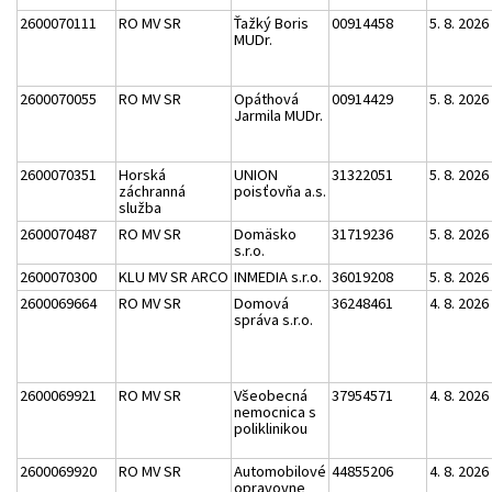
2600070111
RO MV SR
Ťažký Boris
00914458
5. 8. 2026
MUDr.
2600070055
RO MV SR
Opáthová
00914429
5. 8. 2026
Jarmila MUDr.
2600070351
Horská
UNION
31322051
5. 8. 2026
záchranná
poisťovňa a.s.
služba
2600070487
RO MV SR
Domäsko
31719236
5. 8. 2026
s.r.o.
2600070300
KLU MV SR ARCO
INMEDIA s.r.o.
36019208
5. 8. 2026
2600069664
RO MV SR
Domová
36248461
4. 8. 2026
správa s.r.o.
2600069921
RO MV SR
Všeobecná
37954571
4. 8. 2026
nemocnica s
poliklinikou
2600069920
RO MV SR
Automobilové
44855206
4. 8. 2026
opravovne