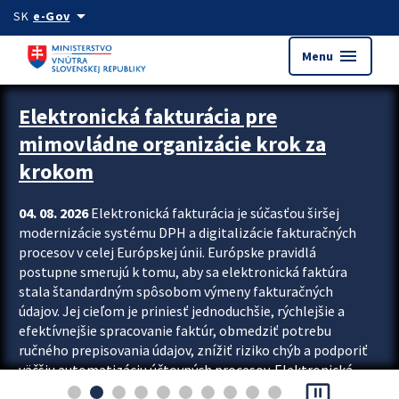
Preskocit na hlavný obsah
arrow_drop_down
SK
e-Gov
menu
Menu
Zastavit automatický posun upútavok
Elektronická fakturácia pre
mimovládne organizácie krok za
krokom
04. 08. 2026
Elektronická fakturácia je súčasťou širšej
modernizácie systému DPH a digitalizácie fakturačných
procesov v celej Európskej únii. Európske pravidlá
postupne smerujú k tomu, aby sa elektronická faktúra
stala štandardným spôsobom výmeny fakturačných
údajov. Jej cieľom je priniesť jednoduchšie, rýchlejšie a
efektívnejšie spracovanie faktúr, obmedziť potrebu
ručného prepisovania údajov, znížiť riziko chýb a podporiť
väčšiu automatizáciu účtovných procesov. Elektronická
pause_presentation
fakturácia preto nepredstavuje...