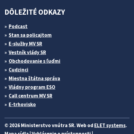
DÔLEŽITÉ ODKAZY
Podcast
Stan sa policajtom
E-služby MV SR
Vestník vlády SR
Obchodovanie s ľuďmi
Cudzinci
Miestna štátna správa
Vládny program ESO
Call centrum MV SR
E-trhovisko
© 2026 Ministerstvo vnútra SR. Web od
ELET systems
.
Mapa sídla
|
Vyhlásenie o prístupnosti
|