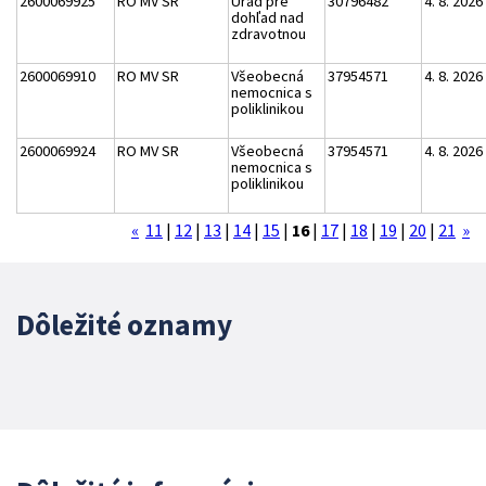
2600069925
RO MV SR
Úrad pre
30796482
4. 8. 2026
dohľad nad
zdravotnou
2600069910
RO MV SR
Všeobecná
37954571
4. 8. 2026
nemocnica s
poliklinikou
2600069924
RO MV SR
Všeobecná
37954571
4. 8. 2026
nemocnica s
poliklinikou
«
11
|
12
|
13
|
14
|
15
|
16
|
17
|
18
|
19
|
20
|
21
»
Dôležité oznamy