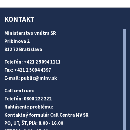
KONTAKT
Ministerstvo vnútra SR
Pribinova 2
812 72 Bratislava
Telefón: +421 2 5094 1111
Fax: +421 2 5094 4397
E-mail:
public@minv
.sk
Call centrum:
Telefón: 0800 222 222
Nahlásenie problému:
Kontaktný formulár Call Centra MV SR
PO, UT, ŠT, PIA: 8.00 - 16.00