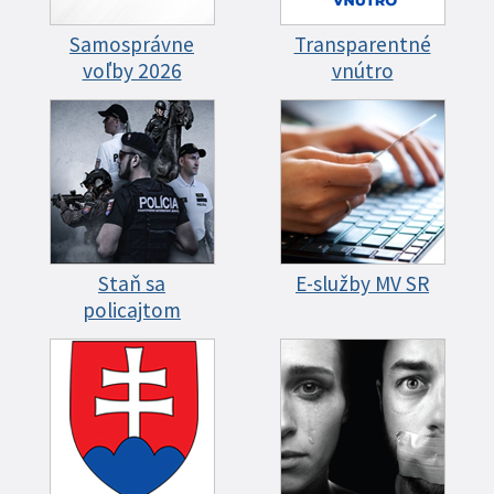
Samosprávne
Transparentné
voľby 2026
vnútro
Staň sa
E-služby MV SR
policajtom