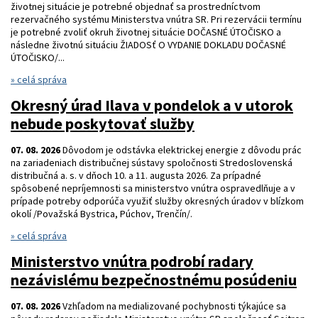
životnej situácie je potrebné objednať sa prostredníctvom
rezervačného systému Ministerstva vnútra SR. Pri rezervácii termínu
je potrebné zvoliť okruh životnej situácie DOČASNÉ ÚTOČISKO a
následne životnú situáciu ŽIADOSť O VYDANIE DOKLADU DOČASNÉ
ÚTOČISKO/...
» celá správa
Okresný úrad Ilava v pondelok a v utorok
nebude poskytovať služby
07. 08. 2026
Dôvodom je odstávka elektrickej energie z dôvodu prác
na zariadeniach distribučnej sústavy spoločnosti Stredoslovenská
distribučná a. s. v dňoch 10. a 11. augusta 2026. Za prípadné
spôsobené nepríjemnosti sa ministerstvo vnútra ospravedlňuje a v
prípade potreby odporúča využiť služby okresných úradov v blízkom
okolí /Považská Bystrica, Púchov, Trenčín/.
» celá správa
Ministerstvo vnútra podrobí radary
nezávislému bezpečnostnému posúdeniu
07. 08. 2026
Vzhľadom na medializované pochybnosti týkajúce sa