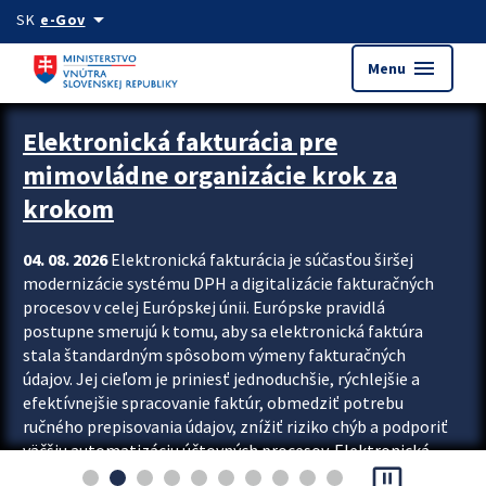
Preskocit na hlavný obsah
arrow_drop_down
SK
e-Gov
menu
Menu
Zastavit automatický posun upútavok
Elektronická fakturácia pre
mimovládne organizácie krok za
krokom
04. 08. 2026
Elektronická fakturácia je súčasťou širšej
modernizácie systému DPH a digitalizácie fakturačných
procesov v celej Európskej únii. Európske pravidlá
postupne smerujú k tomu, aby sa elektronická faktúra
stala štandardným spôsobom výmeny fakturačných
údajov. Jej cieľom je priniesť jednoduchšie, rýchlejšie a
efektívnejšie spracovanie faktúr, obmedziť potrebu
ručného prepisovania údajov, znížiť riziko chýb a podporiť
väčšiu automatizáciu účtovných procesov. Elektronická
pause_presentation
fakturácia preto nepredstavuje...