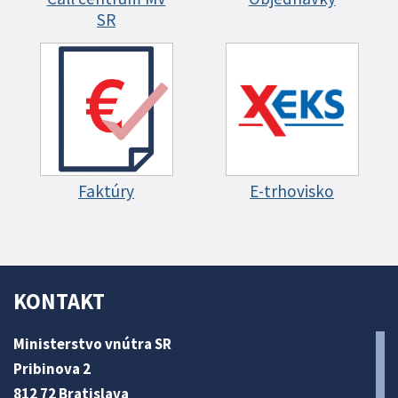
SR
Faktúry
E-trhovisko
KONTAKT
Ministerstvo vnútra SR
Pribinova 2
812 72 Bratislava