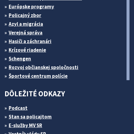
Európske programy
Policajný zbor
Azyl a migrácia
Verejná správa
Hasiči a záchranári
Krízové riadenie
Schengen
Rozvoj občianskej spoločnosti
Športové centrum polície
DÔLEŽITÉ ODKAZY
Podcast
Stan sa policajtom
E-služby MV SR