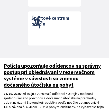
directions_run
Športové centrum
polície
Polícia upozorňuje odídencov na správny
postup pri objednávaní v rezervačnom
systéme v súvislosti so zmenou
dočasného útočiska na pobyt
07. 08. 2026
Od 15. júla 2026 majú odídenci z Ukrajiny možnosť
zjednodušeného prechodu z dočasného útočiska na prechodný
pobyt na území Slovenskej republiky podľa nového ustanovenia §
131o zákona č. 404/2011 Z. z. o pobyte cudzincov. Na vybavenie tejto