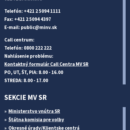
Telefón: +421 2 5094 1111
Fax: +421 2 5094 4397
E-mail:
public@minv
.sk
Call centrum:
Telefón: 0800 222 222
Nahlásenie problému:
Kontaktný formulár Call Centra MV SR
PO, UT, ŠT, PIA: 8.00 - 16.00
STREDA: 8.00 - 17.00
SEKCIE MV SR
Ministerstvo vnútra SR
Štátna komisia pre volby
Okresné úrady/Klientske centrá