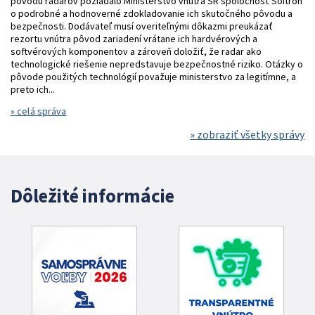
pôvodu radarov požiadalo Ministerstvo vnútra SR spoločnosť Soitron
o podrobné a hodnoverné zdokladovanie ich skutočného pôvodu a
bezpečnosti. Dodávateľ musí overiteľnými dôkazmi preukázať
rezortu vnútra pôvod zariadení vrátane ich hardvérových a
softvérových komponentov a zároveň doložiť, že radar ako
technologické riešenie nepredstavuje bezpečnostné riziko. Otázky o
pôvode použitých technológií považuje ministerstvo za legitímne, a
preto ich...
» celá správa
» zobraziť všetky správy
Dôležité informácie