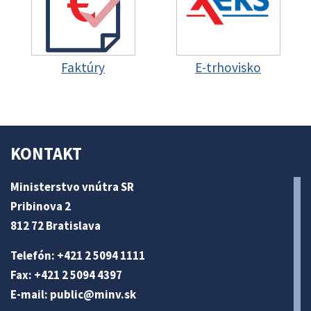
Faktúry
E-trhovisko
KONTAKT
Ministerstvo vnútra SR
Pribinova 2
812 72 Bratislava
Telefón: +421 2 5094 1111
Fax: +421 2 5094 4397
E-mail:
public@minv
.sk