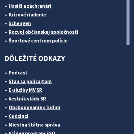
Hasiči a záchranári
Krízové riadenie
Schengen
Rozvoj občianskej spoločnosti
Športové centrum polície
DÔLEŽITÉ ODKAZY
Podcast
Stan sa policajtom
E-služby MV SR
Vestník vlády SR
Obchodovanie s ľuďmi
Cudzinci
Miestna štátna správa
Vládny program ESO