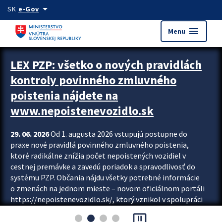
Preskocit na hlavný obsah
arrow_drop_down
SK
e-Gov
menu
Menu
Zastavit automatický posun upútavok
LEX PZP: všetko o nových pravidlách
kontroly povinného zmluvného
poistenia nájdete na
www.nepoistenevozidlo.sk
29. 06. 2026
Od 1. augusta 2026 vstupujú postupne do
praxe nové pravidlá povinného zmluvného poistenia,
ktoré radikálne znížia počet nepoistených vozidiel v
cestnej premávke a zavedú poriadok a spravodlivosť do
systému PZP. Občania nájdu všetky potrebné informácie
o zmenách na jednom mieste – novom oficiálnom portáli
https://nepoistenevozidlo.sk/, ktorý vznikol v spolupráci
Slovenskej kancelárie poisťovateľov (SKP), Slovenskej
pause_presentation
asociácie poisťovní (SLASPO) a Ministerstva vnútra SR.