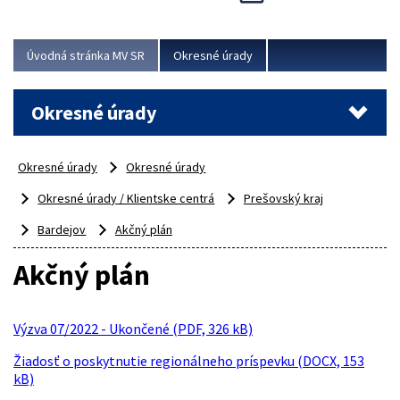
Novinky predstavili na...
Viac
Úvodná stránka MV SR
Okresné úrady
Okresné úrady
Okresné úrady
Okresné úrady
Okresné úrady / Klientske centrá
Prešovský kraj
Bardejov
Akčný plán
Akčný plán
Výzva 07/2022 - Ukončené (PDF, 326 kB)
Žiadosť o poskytnutie regionálneho príspevku (DOCX, 153
kB)