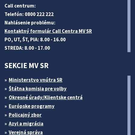
Call centrum:
Telefón: 0800 222 222
Nahlásenie problému:
Kontaktný formulár Call Centra MV SR
PO, UT, ŠT, PIA: 8.00 - 16.00
STREDA: 8.00 - 17.00
SEKCIE MV SR
Ministerstvo vnútra SR
Štátna komisia pre volby
Okresné úrady/Klientske centrá
Európske programy
Policajný zbor
Azyl a migrácia
Verejná správa