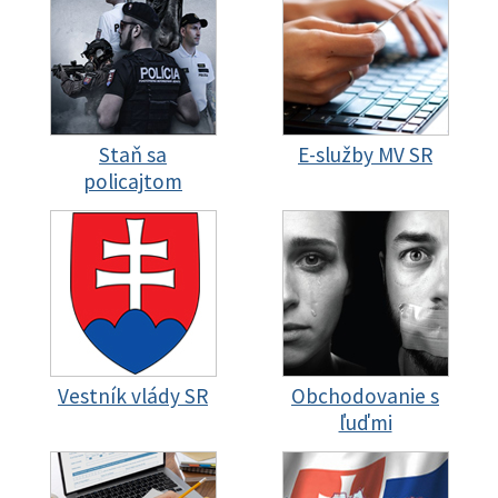
Staň sa
E-služby MV SR
policajtom
Vestník vlády SR
Obchodovanie s
ľuďmi