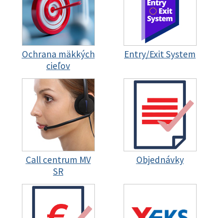
Ochrana mäkkých
Entry/Exit System
cieľov
Call centrum MV
Objednávky
SR