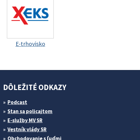
E-trhovisko
DÔLEŽITÉ ODKAZY
Podcast
Stan sa policajtom
E-služby MV SR
Vestník vlády SR
Obchodovanie s ľuďmi