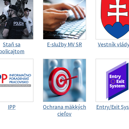
Staň sa
E-služby MV SR
Vestník vlád
policajtom
IPP
Ochrana mäkkých
Entry/Exit Sy
cieľov