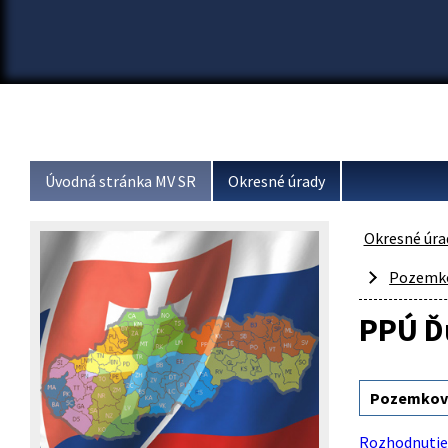
Úvodná stránka MV SR
Okresné úrady
Okresné úra
Pozemko
PPÚ Ď
Pozemkové
Rozhodnutie 