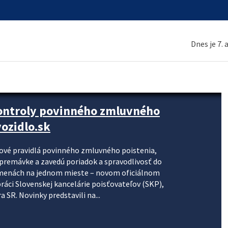
Dnes je 7.
kontroly povinného zmluvného
ozidlo.sk
nové pravidlá povinného zmluvného poistenia,
j premávke a zavedú poriadok a spravodlivosť do
zmenách na jednom mieste – novom oficiálnom
práci Slovenskej kancelárie poisťovateľov (SKP),
 SR. Novinky predstavili na...