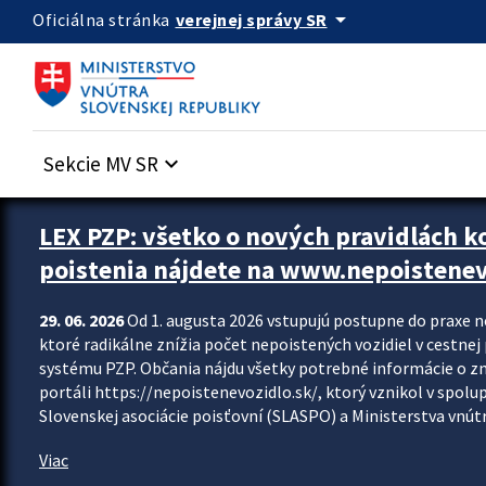
Preskocit na hlavný obsah
arrow_drop_down
verejnej správy SR
Oficiálna stránka
Sekcie MV SR
keyboard_arrow_down
Zastavit automatický posun upútavok
LEX PZP: všetko o nových pravidlách 
poistenia nájdete na www.nepoistenev
29. 06. 2026
Od 1. augusta 2026 vstupujú postupne do praxe 
ktoré radikálne znížia počet nepoistených vozidiel v cestne
systému PZP. Občania nájdu všetky potrebné informácie o 
portáli https://nepoistenevozidlo.sk/, ktorý vznikol v spolu
Slovenskej asociácie poisťovní (SLASPO) a Ministerstva vnútra
Viac