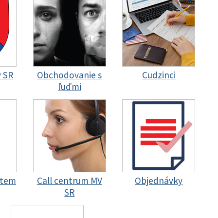
y SR
Obchodovanie s
Cudzinci
ľuďmi
stem
Call centrum MV
Objednávky
SR