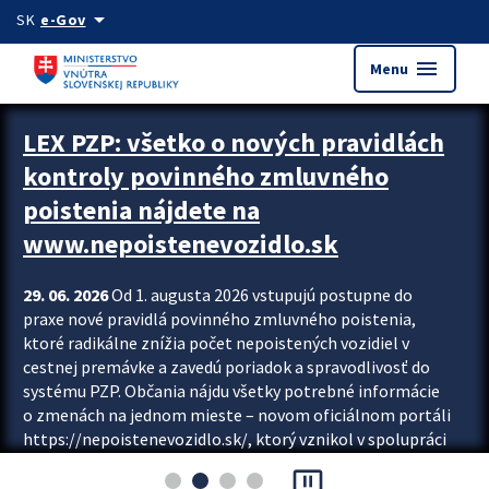
Preskocit na hlavný obsah
arrow_drop_down
SK
e-Gov
menu
Menu
Zastavit automatický posun upútavok
LEX PZP: všetko o nových pravidlách
kontroly povinného zmluvného
poistenia nájdete na
www.nepoistenevozidlo.sk
29. 06. 2026
Od 1. augusta 2026 vstupujú postupne do
praxe nové pravidlá povinného zmluvného poistenia,
ktoré radikálne znížia počet nepoistených vozidiel v
cestnej premávke a zavedú poriadok a spravodlivosť do
systému PZP. Občania nájdu všetky potrebné informácie
o zmenách na jednom mieste – novom oficiálnom portáli
https://nepoistenevozidlo.sk/, ktorý vznikol v spolupráci
Slovenskej kancelárie poisťovateľov (SKP), Slovenskej
pause_presentation
asociácie poisťovní (SLASPO) a Ministerstva vnútra SR.