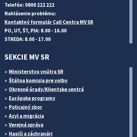
Telefón: 0800 222 222
Nahlásenie problému:
Kontaktný formulár Call Centra MV SR
PO, UT, ŠT, PIA: 8.00 - 16.00
STREDA: 8.00 - 17.00
SEKCIE MV SR
Ministerstvo vnútra SR
Štátna komisia pre volby
Okresné úrady/Klientske centrá
Európske programy
Policajný zbor
Azyl a migrácia
Verejná správa
Hasiči a záchranári