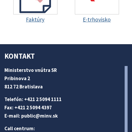
Faktúry
E-trhovisko
KONTAKT
Ministerstvo vnútra SR
Pribinova 2
812 72 Bratislava
Telefón: +421 2 5094 1111
Fax: +421 2 5094 4397
E-mail:
public@minv
.sk
Call centrum: