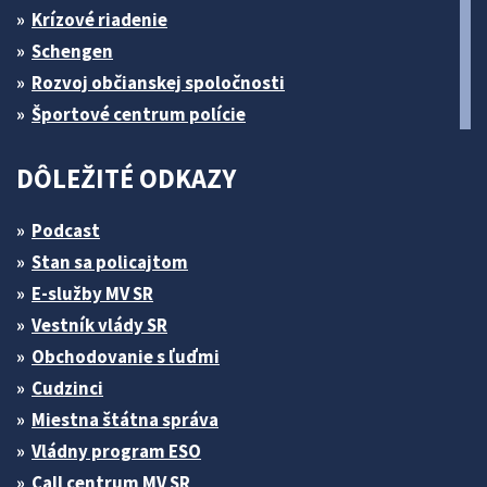
Krízové riadenie
Schengen
Rozvoj občianskej spoločnosti
Športové centrum polície
DÔLEŽITÉ ODKAZY
Podcast
Stan sa policajtom
E-služby MV SR
Vestník vlády SR
Obchodovanie s ľuďmi
Cudzinci
Miestna štátna správa
Vládny program ESO
Call centrum MV SR