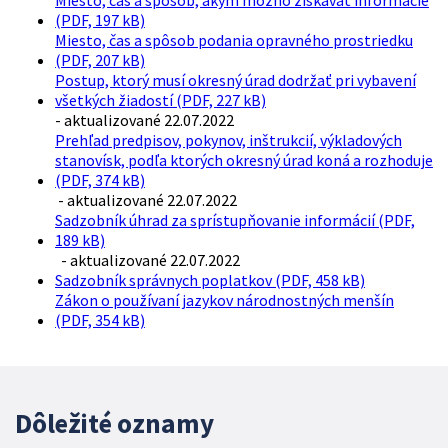
Miesto, čas a spôsob, akým možno získavať informácie
(PDF, 197 kB)
Miesto, čas a spôsob podania opravného prostriedku
(PDF, 207 kB)
Postup, ktorý musí okresný úrad dodržať pri vybavení
všetkých žiadostí (PDF, 227 kB)
- aktualizované 22.07.2022
Prehľad predpisov, pokynov, inštrukcií, výkladových
stanovísk, podľa ktorých okresný úrad koná a rozhoduje
(PDF, 374 kB)
- aktualizované 22.07.2022
Sadzobník úhrad za sprístupňovanie informácií (PDF,
189 kB)
- aktualizované 22.07.2022
Sadzobník správnych poplatkov (PDF, 458 kB)
Zákon o používaní jazykov národnostných menšín
(PDF, 354 kB)
Dôležité oznamy