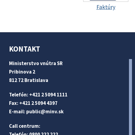
Faktúry
KONTAKT
Ministerstvo vnútra SR
Pribinova 2
812 72 Bratislava
Telefón: +421 2 5094 1111
Fax: +421 2 5094 4397
E-mail:
public@minv
.sk
Call centrum:
Telefón: 0800 222 222