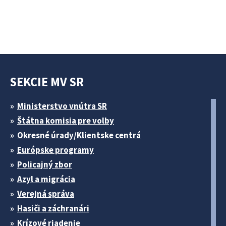
SEKCIE MV SR
Ministerstvo vnútra SR
Štátna komisia pre volby
Okresné úrady/Klientske centrá
Európske programy
Policajný zbor
Azyl a migrácia
Verejná správa
Hasiči a záchranári
Krízové riadenie