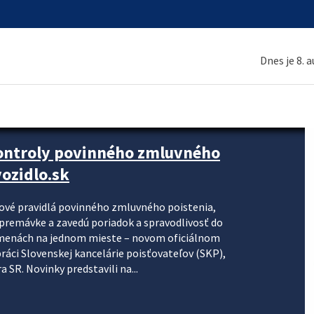
Dnes je 8. 
kontroly povinného zmluvného
ozidlo.sk
nové pravidlá povinného zmluvného poistenia,
j premávke a zavedú poriadok a spravodlivosť do
zmenách na jednom mieste – novom oficiálnom
práci Slovenskej kancelárie poisťovateľov (SKP),
 SR. Novinky predstavili na...