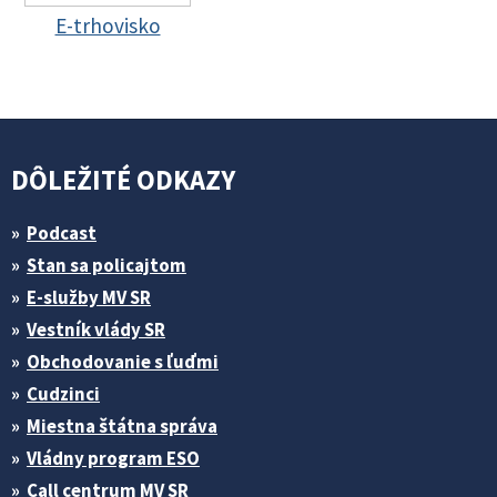
E-trhovisko
DÔLEŽITÉ ODKAZY
Podcast
Stan sa policajtom
E-služby MV SR
Vestník vlády SR
Obchodovanie s ľuďmi
Cudzinci
Miestna štátna správa
Vládny program ESO
Call centrum MV SR