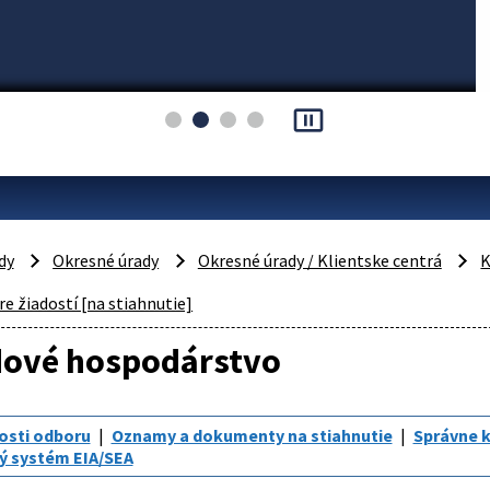
pause_presentation
dy
Okresné úrady
Okresné úrady / Klientske centrá
K
e žiadostí [na stiahnutie]
ové hospodárstvo
osti odboru
Oznamy a dokumenty na stiahnutie
Správne 
ý systém EIA/SEA