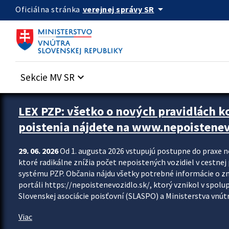
Preskocit na hlavný obsah
arrow_drop_down
verejnej správy SR
Oficiálna stránka
Sekcie MV SR
keyboard_arrow_down
Zastavit automatický posun upútavok
LEX PZP: všetko o nových pravidlách 
poistenia nájdete na www.nepoistenev
29. 06. 2026
Od 1. augusta 2026 vstupujú postupne do praxe 
ktoré radikálne znížia počet nepoistených vozidiel v cestne
systému PZP. Občania nájdu všetky potrebné informácie o 
portáli https://nepoistenevozidlo.sk/, ktorý vznikol v spolu
Slovenskej asociácie poisťovní (SLASPO) a Ministerstva vnútra
Viac