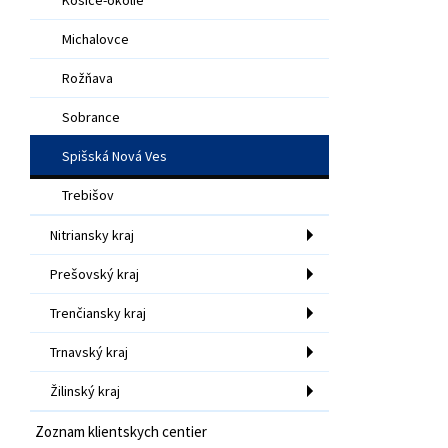
Michalovce
Rožňava
Sobrance
Spišská Nová Ves
Trebišov
Nitriansky kraj
Prešovský kraj
Trenčiansky kraj
Trnavský kraj
Žilinský kraj
Zoznam klientskych centier