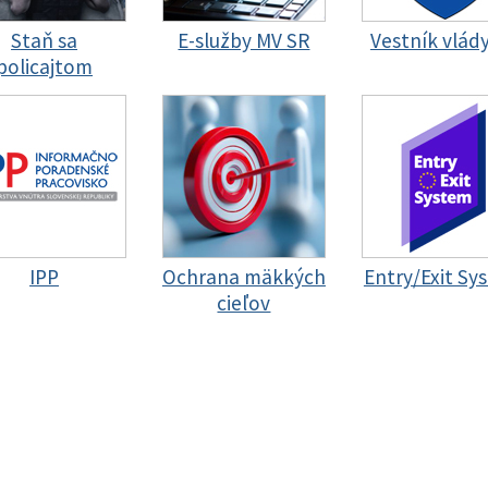
Staň sa
E-služby MV SR
Vestník vlád
policajtom
IPP
Ochrana mäkkých
Entry/Exit Sy
cieľov