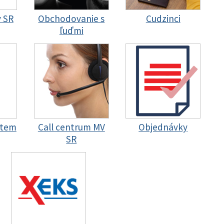
y SR
Obchodovanie s
Cudzinci
ľuďmi
stem
Call centrum MV
Objednávky
SR