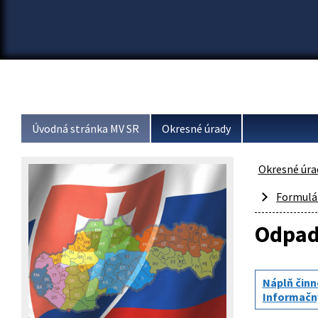
Úvodná stránka MV SR
Okresné úrady
Okresné úra
Formulár
Odpad
Náplň činn
Informačn