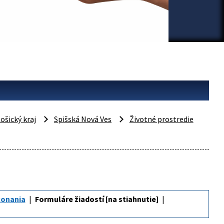
ošický kraj
Spišská Nová Ves
Životné prostredie
konania
Formuláre žiadostí [na stiahnutie]