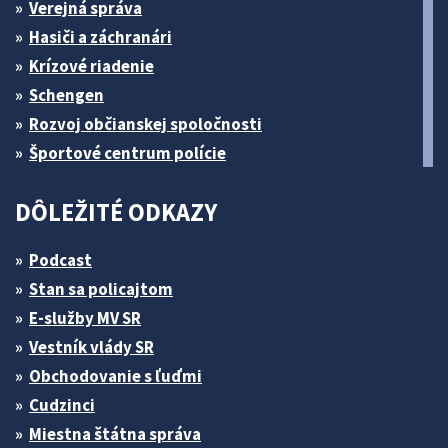
Verejná správa
Hasiči a záchranári
Krízové riadenie
Schengen
Rozvoj občianskej spoločnosti
Športové centrum polície
DÔLEŽITÉ ODKAZY
Podcast
Stan sa policajtom
E-služby MV SR
Vestník vlády SR
Obchodovanie s ľuďmi
Cudzinci
Miestna štátna správa