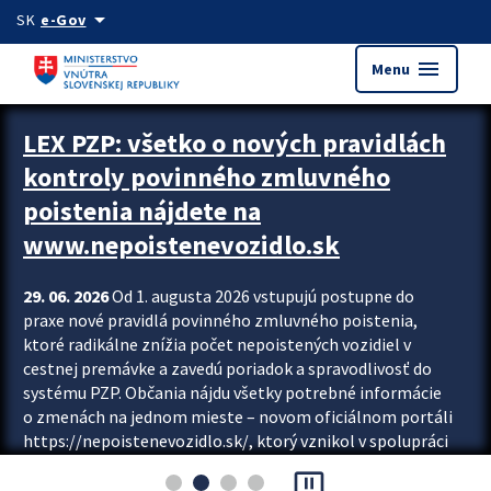
Preskocit na hlavný obsah
arrow_drop_down
SK
e-Gov
menu
Menu
Zastavit automatický posun upútavok
LEX PZP: všetko o nových pravidlách
kontroly povinného zmluvného
poistenia nájdete na
www.nepoistenevozidlo.sk
29. 06. 2026
Od 1. augusta 2026 vstupujú postupne do
praxe nové pravidlá povinného zmluvného poistenia,
ktoré radikálne znížia počet nepoistených vozidiel v
cestnej premávke a zavedú poriadok a spravodlivosť do
systému PZP. Občania nájdu všetky potrebné informácie
o zmenách na jednom mieste – novom oficiálnom portáli
https://nepoistenevozidlo.sk/, ktorý vznikol v spolupráci
Slovenskej kancelárie poisťovateľov (SKP), Slovenskej
pause_presentation
asociácie poisťovní (SLASPO) a Ministerstva vnútra SR.