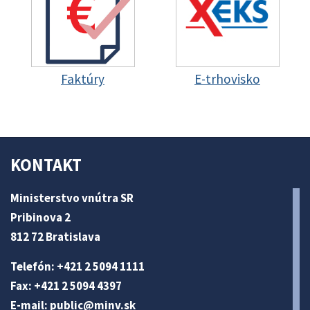
Faktúry
E-trhovisko
KONTAKT
Ministerstvo vnútra SR
Pribinova 2
812 72 Bratislava
Telefón: +421 2 5094 1111
Fax: +421 2 5094 4397
E-mail:
public@minv
.sk