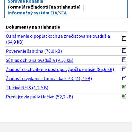
Správne konania
Formuláre žiadostí [na stiahnutie]
Informačný systém EIA/SEA
Dokumenty na stiahnutie
Oznámenie o poplatkoch za znečisťovanie ovzdušia
(64,9 kB)
Poverenie šablóna (70,0 kB)
Súhlas ochrana ovzdušia (91,6 kB)
Žiadosť o schválenie postupu výpočtu emisie (86,6 kB)
Žiadosť o vydanie stanoviska k PD (41,7 kB)
Tlačivá NEIS (1,2 MB)
Predajcovia palív tlačivo (52,2 kB)