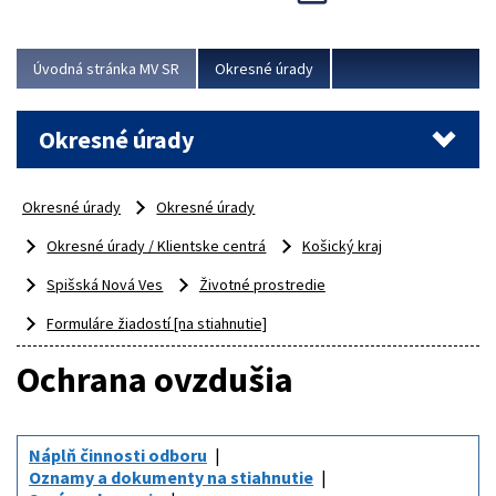
Novinky predstavili na...
Viac
Úvodná stránka MV SR
Okresné úrady
Okresné úrady
Okresné úrady
Okresné úrady
Okresné úrady / Klientske centrá
Košický kraj
Spišská Nová Ves
Životné prostredie
Formuláre žiadostí [na stiahnutie]
Ochrana ovzdušia
Náplň činnosti odboru
Oznamy a dokumenty na stiahnutie