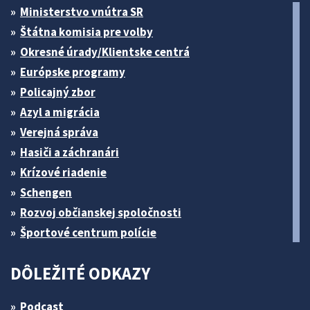
Ministerstvo vnútra SR
Štátna komisia pre volby
Okresné úrady/Klientske centrá
Európske programy
Policajný zbor
Azyl a migrácia
Verejná správa
Hasiči a záchranári
Krízové riadenie
Schengen
Rozvoj občianskej spoločnosti
Športové centrum polície
DÔLEŽITÉ ODKAZY
Podcast