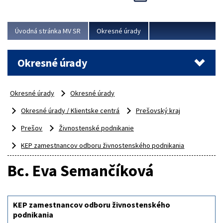
Novinky predstavili na...
Viac
Úvodná stránka MV SR
Okresné úrady
Okresné úrady
Okresné úrady
Okresné úrady
Okresné úrady / Klientske centrá
Prešovský kraj
Prešov
Živnostenské podnikanie
KEP zamestnancov odboru živnostenského podnikania
Bc. Eva Semančíková
KEP zamestnancov odboru živnostenského
podnikania