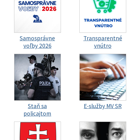
Samosprávne
Transparentné
voľby 2026
vnútro
Staň sa
E-služby MV SR
policajtom