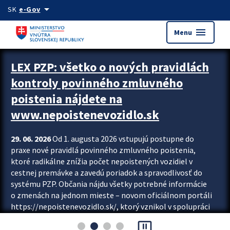
Preskocit na hlavný obsah
arrow_drop_down
SK
e-Gov
menu
Menu
Zastavit automatický posun upútavok
LEX PZP: všetko o nových pravidlách
kontroly povinného zmluvného
poistenia nájdete na
www.nepoistenevozidlo.sk
29. 06. 2026
Od 1. augusta 2026 vstupujú postupne do
praxe nové pravidlá povinného zmluvného poistenia,
ktoré radikálne znížia počet nepoistených vozidiel v
cestnej premávke a zavedú poriadok a spravodlivosť do
systému PZP. Občania nájdu všetky potrebné informácie
o zmenách na jednom mieste – novom oficiálnom portáli
https://nepoistenevozidlo.sk/, ktorý vznikol v spolupráci
Slovenskej kancelárie poisťovateľov (SKP), Slovenskej
pause_presentation
asociácie poisťovní (SLASPO) a Ministerstva vnútra SR.