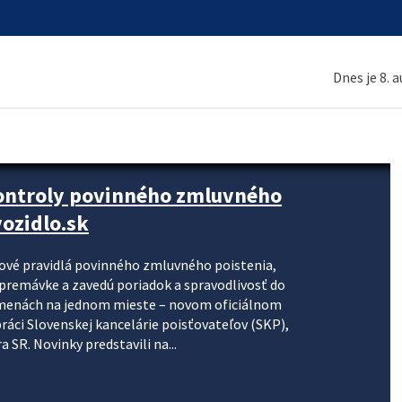
Dnes je 8. 
kontroly povinného zmluvného
ozidlo.sk
nové pravidlá povinného zmluvného poistenia,
j premávke a zavedú poriadok a spravodlivosť do
zmenách na jednom mieste – novom oficiálnom
práci Slovenskej kancelárie poisťovateľov (SKP),
 SR. Novinky predstavili na...