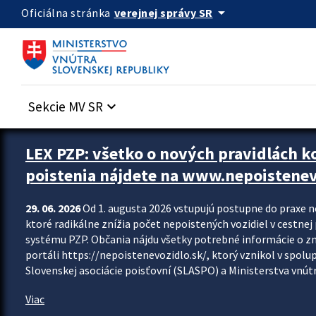
Preskocit na hlavný obsah
arrow_drop_down
verejnej správy SR
Oficiálna stránka
Sekcie MV SR
keyboard_arrow_down
Zastavit automatický posun upútavok
LEX PZP: všetko o nových pravidlách 
poistenia nájdete na www.nepoistenev
29. 06. 2026
Od 1. augusta 2026 vstupujú postupne do praxe 
ktoré radikálne znížia počet nepoistených vozidiel v cestne
systému PZP. Občania nájdu všetky potrebné informácie o 
portáli https://nepoistenevozidlo.sk/, ktorý vznikol v spolu
Slovenskej asociácie poisťovní (SLASPO) a Ministerstva vnútra
Viac