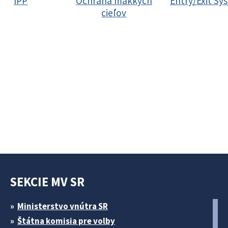
IPP
Ochrana mäkkých
Entry/Exit Sy
cieľov
SEKCIE MV SR
Ministerstvo vnútra SR
Štátna komisia pre volby