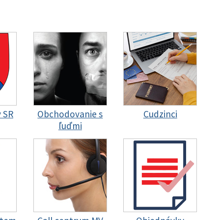
y SR
Obchodovanie s
Cudzinci
ľuďmi