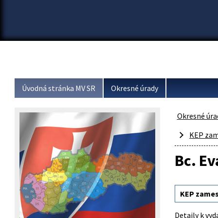
Úvodná stránka MV SR
Okresné úrady
Okresné úra
KEP zam
Bc. E
KEP zames
Detaily k vyd