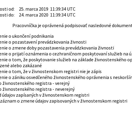
sti od: 25. marca 2019 11:39:34 UTC
sti do: 24. marca 2020 11:39:34 UTC
Pracovníčka je oprávnená podpisovať nasledovné dokument
enie o ukončení podnikania
enie o pozastavení prevádzkovania živnosti
enie o zmene doby pozastavenia prevádzkovania živnosti
enie o prijatí oznámenia o cezhraničnom poskytovaní služieb na 
nie o tom, že poskytovanie služieb na základe živnostenského op
ené alebo zakázané
nie o tom, že v živnostenskom registri nie je zápis
enie o zániku osvedčeného živnostenského oprávnenia s neskorší
o živnostenského registra - verejný
o živnostenského registra - neverejný
 údajov zapísaných v živnostenskom registri
 záznam o zmene údajov zapisovaných v živnostenskom registri