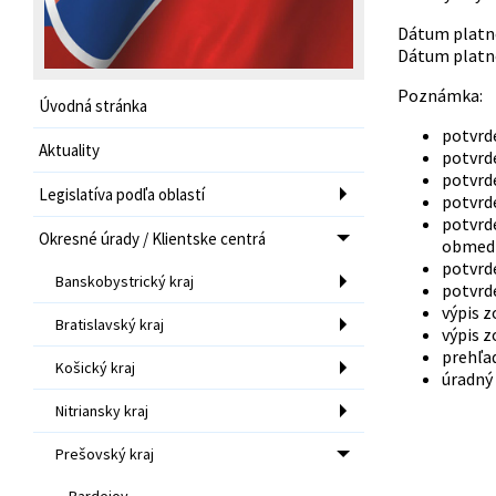
Dátum platno
Dátum platno
Poznámka: 
Úvodná stránka
potvrd
Aktuality
potvrd
potvrd
Legislatíva podľa oblastí
potvrd
potvrde
Okresné úrady / Klientske centrá
obmedz
potvrde
Banskobystrický kraj
potvrd
výpis z
Bratislavský kraj
výpis z
prehľad
Košický kraj
úradný
Nitriansky kraj
Prešovský kraj
Bardejov