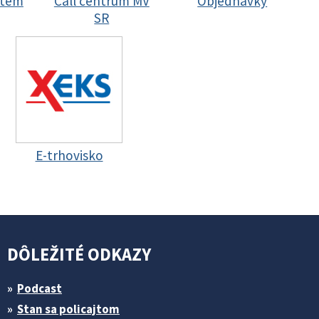
stem
Call centrum MV
Objednávky
SR
E-trhovisko
DÔLEŽITÉ ODKAZY
Podcast
Stan sa policajtom