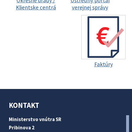
Okresné úrady /
Ústredný portál
Klientske centrá
verejnej správy
Faktúry
KONTAKT
Ministerstvo vnútra SR
Pribinova 2