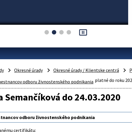
pause_presentation
dy
Okresné úrady
Okresné úrady / Klientske centrá
P
platné do roku 20
estnancov odboru živnostenského podnikania
va Semančíková do 24.03.2020
tnancov odboru živnostenského podnikania
anému certifikátu: