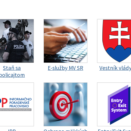
Staň sa
E-služby MV SR
Vestník vlád
policajtom