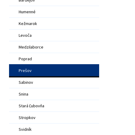
Humenné
Kežmarok
Levoča
Medzilaborce
Poprad
Prešov
Sabinov
Snina
Stará Ľubovňa
Stropkov
Svidník