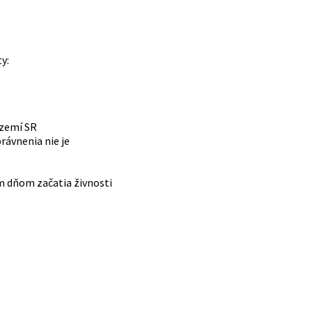
y:
území SR
rávnenia nie je
m dňom začatia živnosti