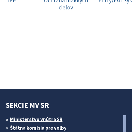
IPP
Ochrana mäkkých
Entry/Exit Sy
cieľov
SEKCIE MV SR
Ministerstvo vnútra SR
Štátna komisia pre volby