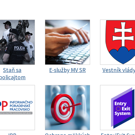
Staň sa
E-služby MV SR
Vestník vlád
policajtom