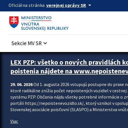
Preskocit na hlavný obsah
arrow_drop_down
verejnej správy SR
Oficiálna stránka
Sekcie MV SR
keyboard_arrow_down
Zastavit automatický posun upútavok
LEX PZP: všetko o nových pravidlách 
poistenia nájdete na www.nepoistenev
29. 06. 2026
Od 1. augusta 2026 vstupujú postupne do praxe 
ktoré radikálne znížia počet nepoistených vozidiel v cestne
systému PZP. Občania nájdu všetky potrebné informácie o 
portáli https://nepoistenevozidlo.sk/, ktorý vznikol v spolu
Slovenskej asociácie poisťovní (SLASPO) a Ministerstva vnútra
Viac