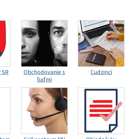
y SR
Obchodovanie s
Cudzinci
ľuďmi