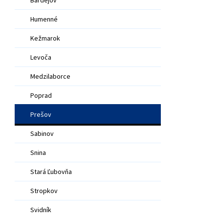
Humenné
Kežmarok
Levoča
Medzilaborce
Poprad
Prešov
Sabinov
Snina
Stará Ľubovňa
Stropkov
Svidník