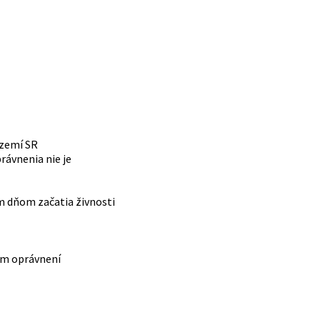
území SR
rávnenia nie je
m dňom začatia živnosti
om oprávnení