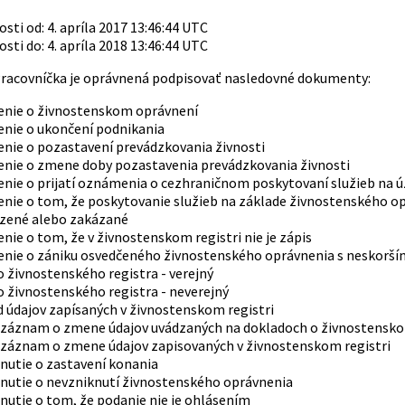
ti od: 4. apríla 2017 13:46:44 UTC
ti do: 4. apríla 2018 13:46:44 UTC
acovníčka je oprávnená podpisovať nasledovné dokumenty:
enie o živnostenskom oprávnení
enie o ukončení podnikania
enie o pozastavení prevádzkovania živnosti
enie o zmene doby pozastavenia prevádzkovania živnosti
enie o prijatí oznámenia o cezhraničnom poskytovaní služieb na 
nie o tom, že poskytovanie služieb na základe živnostenského op
ené alebo zakázané
nie o tom, že v živnostenskom registri nie je zápis
enie o zániku osvedčeného živnostenského oprávnenia s neskorší
o živnostenského registra - verejný
o živnostenského registra - neverejný
 údajov zapísaných v živnostenskom registri
 záznam o zmene údajov uvádzaných na dokladoch o živnostensk
 záznam o zmene údajov zapisovaných v živnostenskom registri
nutie o zastavení konania
nutie o nevzniknutí živnostenského oprávnenia
nutie o tom, že podanie nie je ohlásením