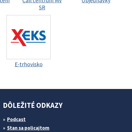
stem
Call centrum MV
Objednávky
SR
E-trhovisko
DÔLEŽITÉ ODKAZY
Podcast
Stan sa policajtom