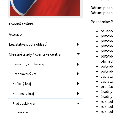
Dátum platnos
Dátum platnos
Poznámka: Pr
Úvodná stránka
osvedč
Aktuality
potvrd
potvrd
Legislatíva podľa oblastí
potvrd
potvrd
Okresné úrady / Klientske centrá
potvrde
obmedz
Banskobystrický kraj
potvrde
potvrd
Bratislavský kraj
výpis z
výpis z
Košický kraj
prehľad
úradný
Nitriansky kraj
úradný
rozhod
Prešovský kraj
rozhod
rozhod
Bardejov