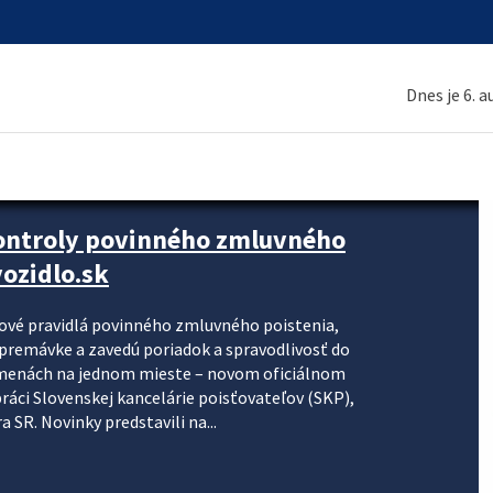
Dnes je 6. 
kontroly povinného zmluvného
ozidlo.sk
nové pravidlá povinného zmluvného poistenia,
j premávke a zavedú poriadok a spravodlivosť do
zmenách na jednom mieste – novom oficiálnom
práci Slovenskej kancelárie poisťovateľov (SKP),
 SR. Novinky predstavili na...