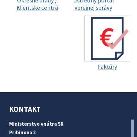
Okresné úrady /
Ústredný portál
Klientske centrá
verejnej správy
Faktúry
KONTAKT
Ministerstvo vnútra SR
Pribinova 2