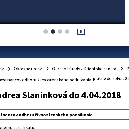
pause_presentation
dy
Okresné úrady
Okresné úrady / Klientske centrá
P
platné do roku 20
estnancov odboru živnostenského podnikania
ndrea Slaninková do 4.04.2018
tnancov odboru živnostenského podnikania
anému certifikátu: