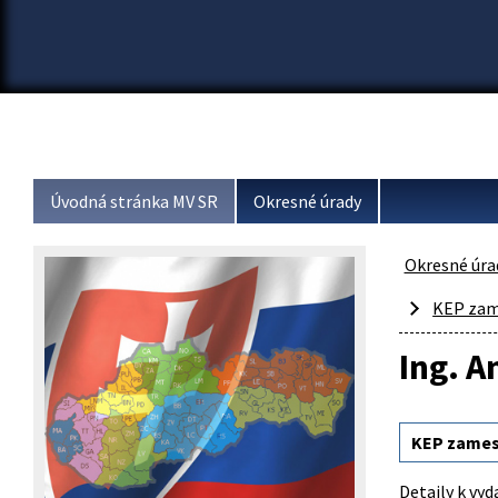
Úvodná stránka MV SR
Okresné úrady
Okresné úra
KEP zam
Ing. A
KEP zames
Detaily k vyd