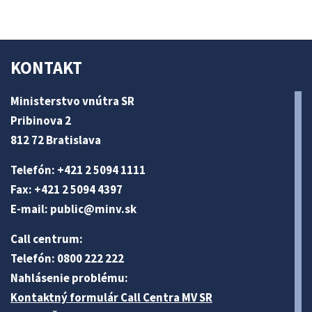
KONTAKT
Ministerstvo vnútra SR
Pribinova 2
812 72 Bratislava
Telefón: +421 2 5094 1111
Fax: +421 2 5094 4397
E-mail:
public@minv
.sk
Call centrum:
Telefón: 0800 222 222
Nahlásenie problému:
Kontaktný formulár Call Centra MV SR