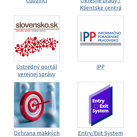
Cudzinci
Okresné úrady /
Klientske centrá
Ústredný portál
IPP
verejnej správy
Ochrana mäkkých
Entry/Exit System