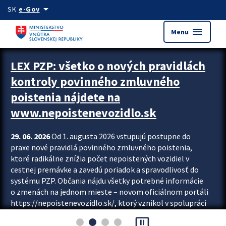
Preskocit na hlavný obsah
arrow_drop_down
SK
e-Gov
menu
Menu
Zastavit automatický posun upútavok
LEX PZP: všetko o nových pravidlách
kontroly povinného zmluvného
poistenia nájdete na
www.nepoistenevozidlo.sk
29. 06. 2026
Od 1. augusta 2026 vstupujú postupne do
praxe nové pravidlá povinného zmluvného poistenia,
ktoré radikálne znížia počet nepoistených vozidiel v
cestnej premávke a zavedú poriadok a spravodlivosť do
systému PZP. Občania nájdu všetky potrebné informácie
o zmenách na jednom mieste – novom oficiálnom portáli
https://nepoistenevozidlo.sk/, ktorý vznikol v spolupráci
Slovenskej kancelárie poisťovateľov (SKP), Slovenskej
pause_presentation
asociácie poisťovní (SLASPO) a Ministerstva vnútra SR.