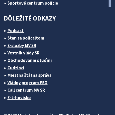
Športové centrum polície
DÔLEŽITÉ ODKAZY
Podcast
Stan sa policajtom
E-služby MV SR
Vestník vlády SR
Obchodovanie s ľuďmi
Cudzinci
Miestna štátna správa
Vládny program ESO
Call centrum MV SR
E-trhovisko