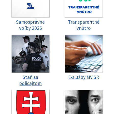
Samosprávne
Transparentné
voľby 2026
vnútro
Staň sa
E-služby MV SR
policajtom