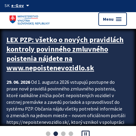
Preskocit na hlavný obsah
arrow_drop_down
SK
e-Gov
menu
Menu
Zastavit automatický posun upútavok
LEX PZP: všetko o nových pravidlách
kontroly povinného zmluvného
poistenia nájdete na
www.nepoistenevozidlo.sk
29. 06. 2026
Od 1. augusta 2026 vstupujú postupne do
praxe nové pravidlá povinného zmluvného poistenia,
ktoré radikálne znížia počet nepoistených vozidiel v
cestnej premávke a zavedú poriadok a spravodlivosť do
systému PZP. Občania nájdu všetky potrebné informácie
o zmenách na jednom mieste – novom oficiálnom portáli
https://nepoistenevozidlo.sk/, ktorý vznikol v spolupráci
Slovenskej kancelárie poisťovateľov (SKP), Slovenskej
pause_presentation
asociácie poisťovní (SLASPO) a Ministerstva vnútra SR.