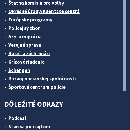
Štátna komisia pre volby
Okresné úrady/Klientske centrá
Európske programy
Policajný zbor
Azyl a migrácia
Verejná správa
Hasiči a záchranári
Krízové riadenie
Schengen
Rozvoj občianskej spoločnosti
Športové centrum polície
DÔLEŽITÉ ODKAZY
Podcast
Stan sa policajtom