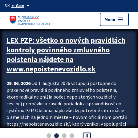
Preskocit na hlavný obsah
arrow_drop_down
SK
e-Gov
menu
Menu
Zastavit automatický posun upútavok
LEX PZP: všetko o nových pravidlách
kontroly povinného zmluvného
poistenia nájdete na
www.nepoistenevozidlo.sk
29. 06. 2026
Od 1. augusta 2026 vstupujú postupne do
praxe nové pravidlá povinného zmluvného poistenia,
ktoré radikálne znížia počet nepoistených vozidiel v
cestnej premávke a zavedú poriadok a spravodlivosť do
systému PZP. Občania nájdu všetky potrebné informácie
o zmenách na jednom mieste – novom oficiálnom portáli
https://nepoistenevozidlo.sk/, ktorý vznikol v spolupráci
Slovenskej kancelárie poisťovateľov (SKP), Slovenskej
pause_presentation
asociácie poisťovní (SLASPO) a Ministerstva vnútra SR.