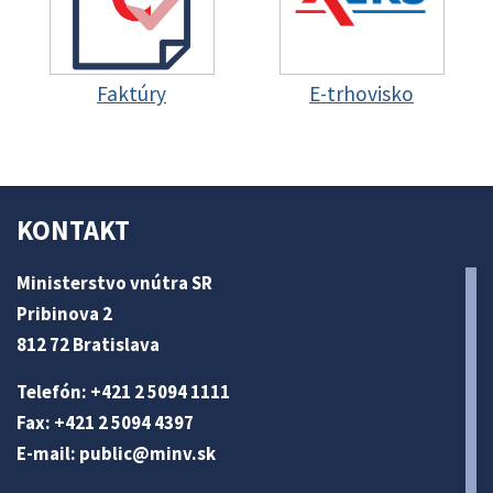
Faktúry
E-trhovisko
KONTAKT
Ministerstvo vnútra SR
Pribinova 2
812 72 Bratislava
Telefón: +421 2 5094 1111
Fax: +421 2 5094 4397
E-mail:
public@minv
.sk