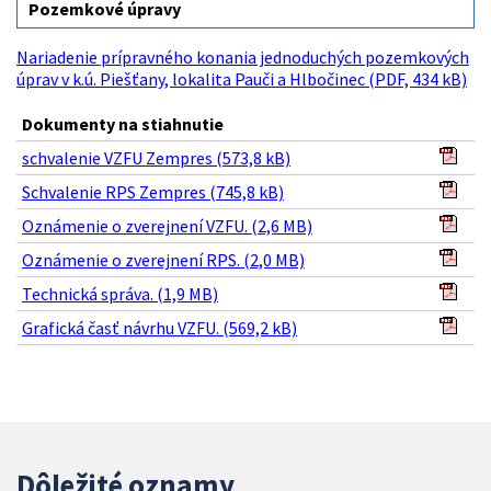
Pozemkové úpravy
Nariadenie prípravného konania jednoduchých pozemkových
úprav v k.ú. Piešťany, lokalita Pauči a Hlbočinec (PDF, 434 kB)
Dokumenty na stiahnutie
schvalenie VZFU Zempres (573,8 kB)
Schvalenie RPS Zempres (745,8 kB)
Oznámenie o zverejnení VZFU. (2,6 MB)
Oznámenie o zverejnení RPS. (2,0 MB)
Technická správa. (1,9 MB)
Grafická časť návrhu VZFU. (569,2 kB)
Dôležité oznamy