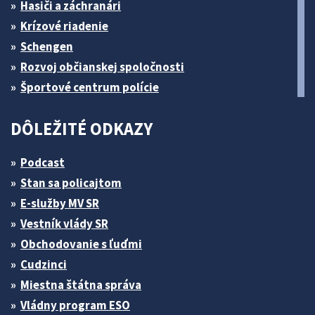
Hasiči a záchranári
Krízové riadenie
Schengen
Rozvoj občianskej spoločnosti
Športové centrum polície
DÔLEŽITÉ ODKAZY
Podcast
Stan sa policajtom
E-služby MV SR
Vestník vlády SR
Obchodovanie s ľuďmi
Cudzinci
Miestna štátna správa
Vládny program ESO