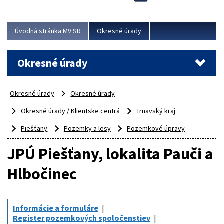
Novinky predstavili na...
Viac
Úvodná stránka MV SR
Okresné úrady
Okresné úrady
Okresné úrady
Okresné úrady
Okresné úrady / Klientske centrá
Trnavský kraj
Piešťany
Pozemky a lesy
Pozemkové úpravy
JPÚ Piešťany, lokalita Pauči a
Hlbočinec
Informácie a formuláre
Register pozemkových spoločenstiev