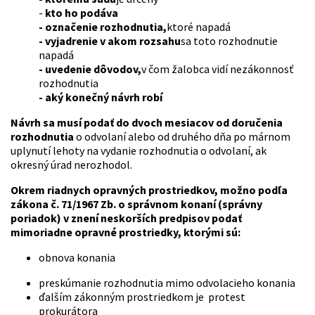
-
kto ho podáva
-
označenie rozhodnutia,
ktoré napadá
-
vyjadrenie v akom rozsahu
sa toto rozhodnutie
napadá
-
uvedenie dôvodov,
v čom žalobca vidí nezákonnosť
rozhodnutia
-
aký konečný návrh robí
Návrh sa musí podať do dvoch mesiacov od doručenia
rozhodnutia
o odvolaní alebo od druhého dňa po márnom
uplynutí lehoty na vydanie rozhodnutia o odvolaní, ak
okresný úrad nerozhodol.
Okrem riadnych opravných prostriedkov, možno podľa
zákona č. 71/1967 Zb. o správnom konaní (správny
poriadok) v znení neskorších predpisov podať
mimoriadne opravné prostriedky, ktorými sú:
obnova konania
preskúmanie rozhodnutia mimo odvolacieho konania
ďalším zákonným prostriedkom je protest
prokurátora