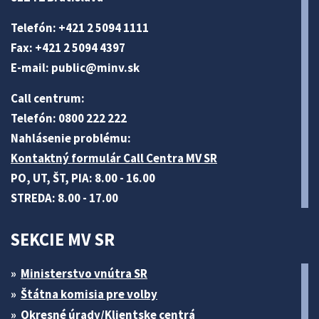
Telefón: +421 2 5094 1111
Fax: +421 2 5094 4397
E-mail:
public@minv
.sk
Call centrum:
Telefón: 0800 222 222
Nahlásenie problému:
Kontaktný formulár Call Centra MV SR
PO, UT, ŠT, PIA: 8.00 - 16.00
STREDA: 8.00 - 17.00
SEKCIE MV SR
Ministerstvo vnútra SR
Štátna komisia pre volby
Okresné úrady/Klientske centrá