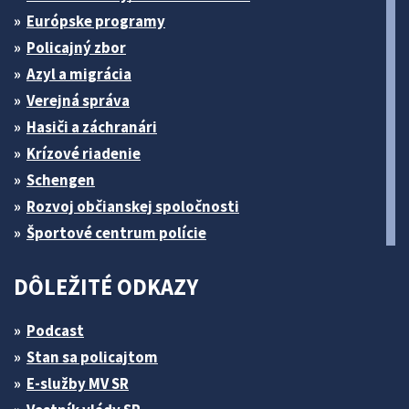
Európske programy
Policajný zbor
Azyl a migrácia
Verejná správa
Hasiči a záchranári
Krízové riadenie
Schengen
Rozvoj občianskej spoločnosti
Športové centrum polície
DÔLEŽITÉ ODKAZY
Podcast
Stan sa policajtom
E-služby MV SR