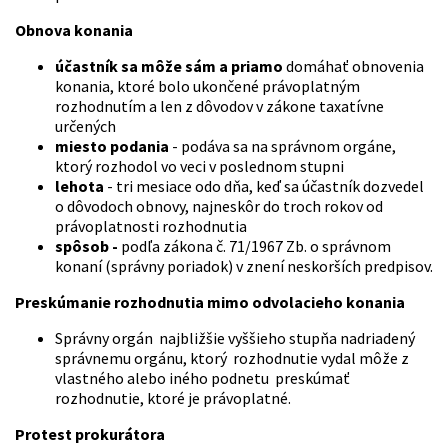
Obnova konania
účastník sa môže sám a priamo
domáhať obnovenia
konania, ktoré bolo ukončené právoplatným
rozhodnutím a len z dôvodov v zákone taxatívne
určených
miesto podania
- podáva sa na správnom orgáne,
ktorý rozhodol vo veci v poslednom stupni
lehota
- tri mesiace odo dňa, keď sa účastník dozvedel
o dôvodoch obnovy, najneskôr do troch rokov od
právoplatnosti rozhodnutia
spôsob -
podľa zákona č. 71/1967 Zb. o správnom
konaní (správny poriadok) v znení neskorších predpisov.
Preskúmanie rozhodnutia mimo odvolacieho konania
Správny orgán najbližšie vyššieho stupňa nadriadený
správnemu orgánu, ktorý rozhodnutie vydal môže z
vlastného alebo iného podnetu preskúmať
rozhodnutie, ktoré je právoplatné.
Protest prokurátora