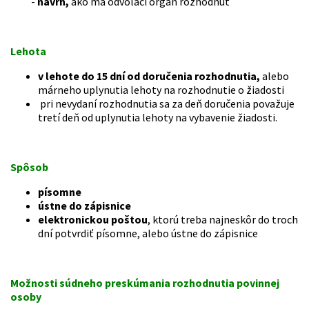
-
návrh
,
ako má odvolací orgán rozhodnúť
Lehota
v lehote do 15 dní od doručenia rozhodnutia
,
alebo
márneho uplynutia lehoty na rozhodnutie o žiadosti
pri nevydaní rozhodnutia sa za deň doručenia považuje
tretí deň od uplynutia lehoty na vybavenie žiadosti.
Spôsob
písomne
ústne do zápisnice
elektronickou poštou
, ktorú treba najneskôr do troch
dní potvrdiť písomne, alebo ústne do zápisnice
Možnosti súdneho preskúmania rozhodnutia povinnej
osoby