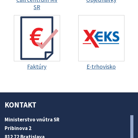
SR
Faktúry
E-trhovisko
KONTAKT
Ministerstvo vnútra SR
Pribinova 2
812 72 Bratislava