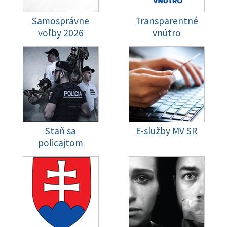
Samosprávne
Transparentné
voľby 2026
vnútro
Staň sa
E-služby MV SR
policajtom