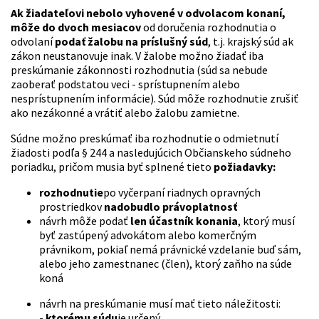
Ak žiadateľovi nebolo vyhovené v odvolacom konaní,
môže do dvoch mesiacov
od doručenia rozhodnutia o
odvolaní
podať žalobu na príslušný súd
, t.j. krajský súd ak
zákon neustanovuje inak. V žalobe možno žiadať iba
preskúmanie zákonnosti rozhodnutia (súd sa nebude
zaoberať podstatou veci - sprístupnením alebo
nesprístupnením informácie). Súd môže rozhodnutie zrušiť
ako nezákonné a vrátiť alebo žalobu zamietne.
Súdne možno preskúmať iba rozhodnutie o odmietnutí
žiadosti podľa § 244 a nasledujúcich Občianskeho súdneho
poriadku, pričom musia byť splnené tieto
požiadavky:
rozhodnutie
po vyčerpaní riadnych opravných
prostriedkov
nadobudlo právoplatnosť
návrh môže podať
len účastník konania
, ktorý musí
byť zastúpený advokátom alebo komerčným
právnikom, pokiaľ nemá právnické vzdelanie buď sám,
alebo jeho zamestnanec (člen), ktorý zaňho na súde
koná
návrh na preskúmanie musí mať tieto náležitosti:
-
ktorému súdu
je určený