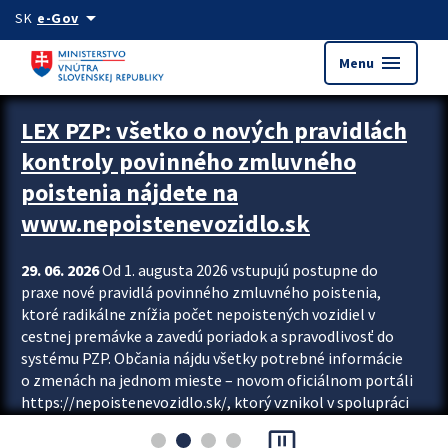
Preskocit na hlavný obsah
arrow_drop_down
SK
e-Gov
menu
Menu
Zastavit automatický posun upútavok
LEX PZP: všetko o nových pravidlách
kontroly povinného zmluvného
poistenia nájdete na
www.nepoistenevozidlo.sk
29. 06. 2026
Od 1. augusta 2026 vstupujú postupne do
praxe nové pravidlá povinného zmluvného poistenia,
ktoré radikálne znížia počet nepoistených vozidiel v
cestnej premávke a zavedú poriadok a spravodlivosť do
systému PZP. Občania nájdu všetky potrebné informácie
o zmenách na jednom mieste – novom oficiálnom portáli
https://nepoistenevozidlo.sk/, ktorý vznikol v spolupráci
Slovenskej kancelárie poisťovateľov (SKP), Slovenskej
pause_presentation
asociácie poisťovní (SLASPO) a Ministerstva vnútra SR.