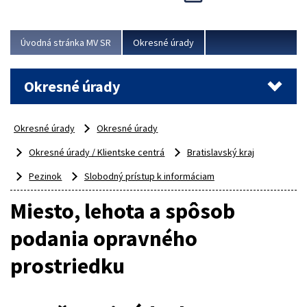
Novinky predstavili na...
Viac
Úvodná stránka MV SR
Okresné úrady
Okresné úrady
Okresné úrady
Okresné úrady
Okresné úrady / Klientske centrá
Bratislavský kraj
Pezinok
Slobodný prístup k informáciam
Miesto, lehota a spôsob
podania opravného
prostriedku