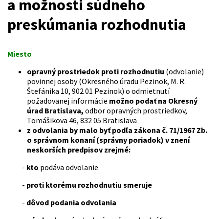
a možnosti súdneho
preskúmania rozhodnutia
Miesto
opravný prostriedok proti rozhodnutiu
(odvolanie)
povinnej osoby (Okresného úradu Pezinok, M. R.
Štefánika 10, 902 01 Pezinok) o odmietnutí
požadovanej informácie
možno podať na Okresný
úrad Bratislava,
odbor opravných prostriedkov,
Tomášikova 46, 832 05 Bratislava
z odvolania by malo byť podľa zákona č. 71/1967 Zb.
o správnom konaní (správny poriadok) v znení
neskorších predpisov zrejmé:
-
kto
podáva odvolanie
-
proti ktorému rozhodnutiu smeruje
-
dôvod podania odvolania