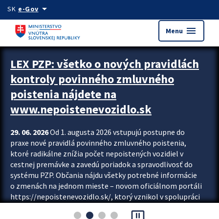
Preskocit na hlavný obsah
arrow_drop_down
SK
e-Gov
menu
Menu
Zastavit automatický posun upútavok
LEX PZP: všetko o nových pravidlách
kontroly povinného zmluvného
poistenia nájdete na
www.nepoistenevozidlo.sk
29. 06. 2026
Od 1. augusta 2026 vstupujú postupne do
praxe nové pravidlá povinného zmluvného poistenia,
ktoré radikálne znížia počet nepoistených vozidiel v
cestnej premávke a zavedú poriadok a spravodlivosť do
systému PZP. Občania nájdu všetky potrebné informácie
o zmenách na jednom mieste – novom oficiálnom portáli
https://nepoistenevozidlo.sk/, ktorý vznikol v spolupráci
Slovenskej kancelárie poisťovateľov (SKP), Slovenskej
pause_presentation
asociácie poisťovní (SLASPO) a Ministerstva vnútra SR.