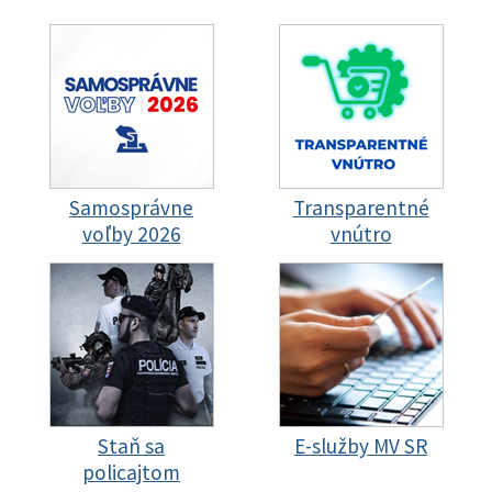
Samosprávne
Transparentné
voľby 2026
vnútro
Staň sa
E-služby MV SR
policajtom