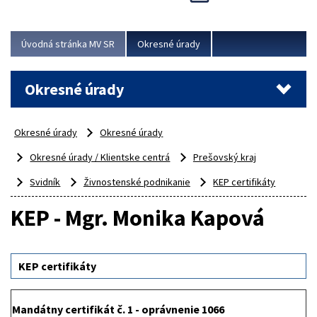
Novinky predstavili na...
Viac
Úvodná stránka MV SR
Okresné úrady
Okresné úrady
Okresné úrady
Okresné úrady
Okresné úrady / Klientske centrá
Prešovský kraj
Svidník
Živnostenské podnikanie
KEP certifikáty
KEP - Mgr. Monika Kapová
KEP certifikáty
Mandátny certifikát č. 1 - oprávnenie 1066