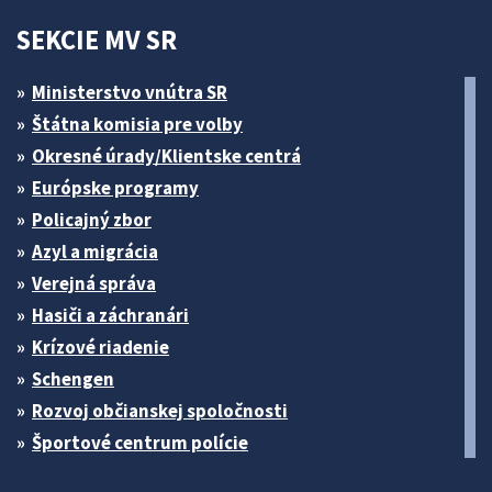
SEKCIE MV SR
Ministerstvo vnútra SR
Štátna komisia pre volby
Okresné úrady/Klientske centrá
Európske programy
Policajný zbor
Azyl a migrácia
Verejná správa
Hasiči a záchranári
Krízové riadenie
Schengen
Rozvoj občianskej spoločnosti
Športové centrum polície