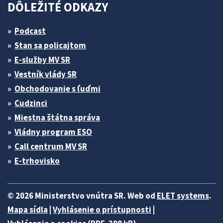
DÔLEŽITÉ ODKAZY
Podcast
Stan sa policajtom
E-služby MV SR
Vestník vlády SR
Obchodovanie s ľuďmi
Cudzinci
Miestna štátna správa
Vládny program ESO
Call centrum MV SR
E-trhovisko
© 2026 Ministerstvo vnútra SR. Web od
ELET systems
.
Mapa sídla
|
Vyhlásenie o prístupnosti
|