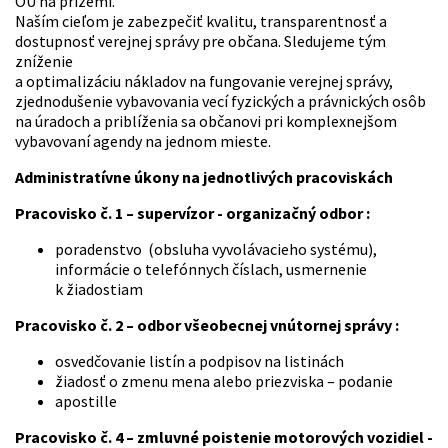
OU na prízemí.
Naším cieľom je zabezpečiť kvalitu, transparentnosť a
dostupnosť verejnej správy pre občana. Sledujeme tým
zníženie
a optimalizáciu nákladov na fungovanie verejnej správy,
zjednodušenie vybavovania vecí fyzických a právnických osôb
na úradoch a priblíženia sa občanovi pri komplexnejšom
vybavovaní agendy na jednom mieste.
Administratívne úkony na jednotlivých pracoviskách
Pracovisko č. 1 – supervízor - organizačný odbor :
poradenstvo (obsluha vyvolávacieho systému),
informácie o telefónnych číslach, usmernenie
k žiadostiam
Pracovisko č. 2 – odbor všeobecnej vnútornej správy :
osvedčovanie listín a podpisov na listinách
žiadosť o zmenu mena alebo priezviska – podanie
apostille
Pracovisko č. 4 – zmluvné poistenie motorových vozidiel -