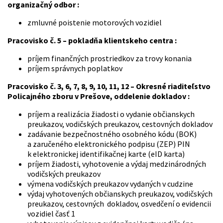
organizačný odbor :
zmluvné poistenie motorových vozidiel
Pracovisko č. 5 – pokladňa klientskeho centra :
príjem finančných prostriedkov za trovy konania
príjem správnych poplatkov
Pracovisko č. 3, 6, 7, 8, 9, 10, 11, 12 – Okresné riaditeľstvo
Policajného zboru v Prešove, oddelenie dokladov :
príjem a realizácia žiadosti o vydanie občianskych
preukazov, vodičských preukazov, cestovných dokladov
zadávanie bezpečnostného osobného kódu (BOK)
a zaručeného elektronického podpisu (ZEP) PIN
k elektronickej identifikačnej karte (eID karta)
príjem žiadosti, vyhotovenie a výdaj medzinárodných
vodičských preukazov
výmena vodičských preukazov vydaných v cudzine
výdaj vyhotovených občianskych preukazov, vodičských
preukazov, cestovných dokladov, osvedčení o evidencii
vozidiel časť 1