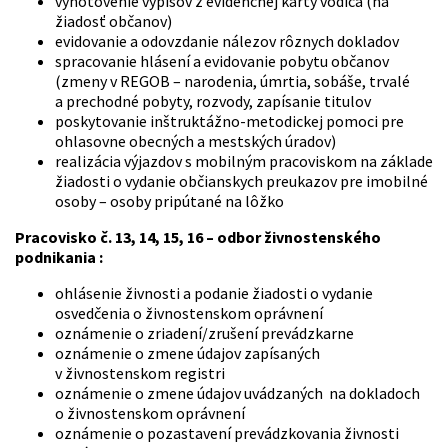
vyhotovenie výpisov z evidenčnej karty vodiča (na
žiadosť občanov)
evidovanie a odovzdanie nálezov rôznych dokladov
spracovanie hlásení a evidovanie pobytu občanov
(zmeny v REGOB – narodenia, úmrtia, sobáše, trvalé
a prechodné pobyty, rozvody, zapísanie titulov
poskytovanie inštruktážno-metodickej pomoci pre
ohlasovne obecných a mestských úradov)
realizácia výjazdov s mobilným pracoviskom na základe
žiadosti o vydanie občianskych preukazov pre imobilné
osoby – osoby pripútané na lôžko
Pracovisko č. 13, 14, 15, 16 – odbor živnostenského
podnikania :
ohlásenie živnosti a podanie žiadosti o vydanie
osvedčenia o živnostenskom oprávnení
oznámenie o zriadení/zrušení prevádzkarne
oznámenie o zmene údajov zapísaných
v živnostenskom registri
oznámenie o zmene údajov uvádzaných na dokladoch
o živnostenskom oprávnení
oznámenie o pozastavení prevádzkovania živnosti