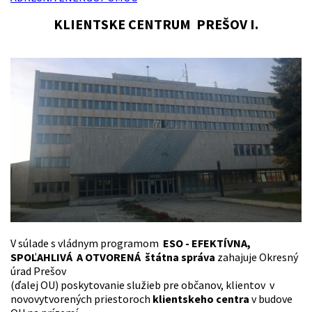
KLIENTSKE CENTRUM PREŠOV I.
V súlade s vládnym programom
ESO - E
FEKTÍVNA,
SPOĽAHLIVÁ A OTVORENÁ štátna správa
zahajuje Okresný
úrad Prešov
(ďalej OU) poskytovanie služieb pre občanov, klientov v
novovytvorených priestoroch
klientskeho centra
v budove