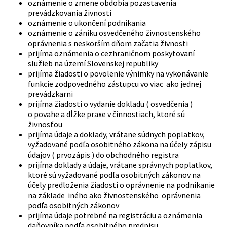
oznámenie o zmene obdobia pozastavenia
prevádzkovania živnosti
oznámenie o ukončení podnikania
oznámenie o zániku osvedčeného živnostenského
oprávnenia s neskorším dňom začatia živnosti
prijíma oznámenia o cezhraničnom poskytovaní
služieb na území Slovenskej republiky
prijíma žiadosti o povolenie výnimky na vykonávanie
funkcie zodpovedného zástupcu vo viac ako jednej
prevádzkarni
prijíma žiadosti o vydanie dokladu ( osvedčenia )
o povahe a dĺžke praxe v činnostiach, ktoré sú
živnosťou
prijíma údaje a doklady, vrátane súdnych poplatkov,
vyžadované podľa osobitného zákona na účely zápisu
údajov ( prvozápis ) do obchodného registra
prijíma doklady a údaje, vrátane správnych poplatkov,
ktoré sú vyžadované podľa osobitných zákonov na
účely predloženia žiadosti o oprávnenie na podnikanie
na základe iného ako živnostenského oprávnenia
podľa osobitných zákonov
prijíma údaje potrebné na registráciu a oznámenia
daňovníka podľa osobitného predpisu