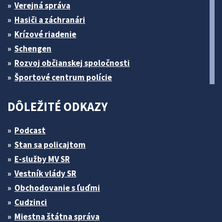
Verejná správa
Hasiči a záchranári
Krízové riadenie
Schengen
Rozvoj občianskej spoločnosti
Športové centrum polície
DÔLEŽITÉ ODKAZY
Podcast
Stan sa policajtom
E-služby MV SR
Vestník vlády SR
Obchodovanie s ľuďmi
Cudzinci
Miestna štátna správa