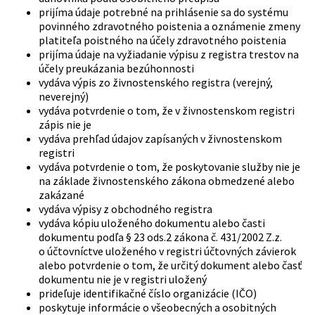
prijíma údaje potrebné na prihlásenie sa do systému
povinného zdravotného poistenia a oznámenie zmeny
platiteľa poistného na účely zdravotného poistenia
prijíma údaje na vyžiadanie výpisu z registra trestov na
účely preukázania bezúhonnosti
vydáva výpis zo živnostenského registra (verejný,
neverejný)
vydáva potvrdenie o tom, že v živnostenskom registri
zápis nie je
vydáva prehľad údajov zapísaných v živnostenskom
registri
vydáva potvrdenie o tom, že poskytovanie služby nie je
na základe živnostenského zákona obmedzené alebo
zakázané
vydáva výpisy z obchodného registra
vydáva kópiu uloženého dokumentu alebo časti
dokumentu podľa § 23 ods.2 zákona č. 431/2002 Z.z.
o účtovníctve uloženého v registri účtovných závierok
alebo potvrdenie o tom, že určitý dokument alebo časť
dokumentu nie je v registri uložený
prideľuje identifikačné číslo organizácie (IČO)
poskytuje informácie o všeobecných a osobitných