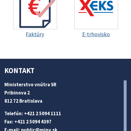
Faktúry
E-trhovisko
KONTAKT
Ministerstvo vnútra SR
Pribinova 2
812 72 Bratislava
Telefón: +421 2 5094 1111
Fax: +421 2 5094 4397
E-mail:
public@minv
.sk