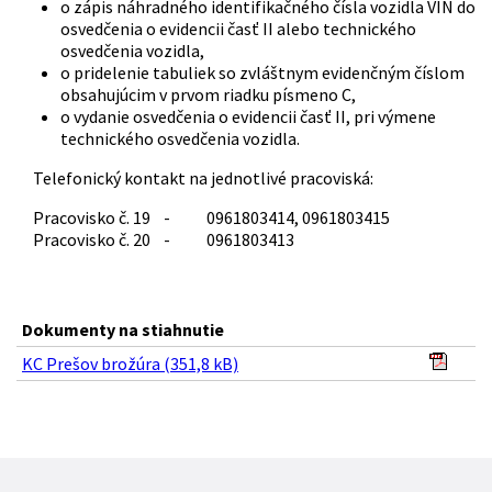
o zápis náhradného identifikačného čísla vozidla VIN do
osvedčenia o evidencii časť II alebo technického
osvedčenia vozidla,
o pridelenie tabuliek so zvláštnym evidenčným číslom
obsahujúcim v prvom riadku písmeno C,
o vydanie osvedčenia o evidencii časť II, pri výmene
technického osvedčenia vozidla.
Telefonický kontakt na jednotlivé pracoviská:
Pracovisko č. 19 - 0961803414, 0961803415
Pracovisko č. 20 - 0961803413
Dokumenty na stiahnutie
KC Prešov brožúra (351,8 kB)