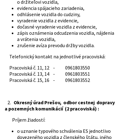
o držiteľovi vozidla,
evidencia spájacieho zariadenia,
odhlásenie vozidla do cudziny,
vyradenie vozidla z evidencie,
dočasné vyradenie vozidla z evidencie,
zápis oznámenia odcudzenia vozidla, nájdenia
a vrátenia vozidla,
zrušenie avíza prevodu držby vozidla.
Telefonický kontakt na jednotlivé pracoviská:
Pracoviská č. 11, 12 - 0961803550
Pracoviská č. 13, 14 - 0961803551
Pracoviská č. 15, 16 - 0961803552
2.
Okresný úrad Prešov, odbor cestnej dopravy
a pozemných komunikácií (2 pracoviská) :
Príjem žiadostí:
o uznanie typového schválenia ES jednotlivo
dovezeného vozidla z členského štátu, iného