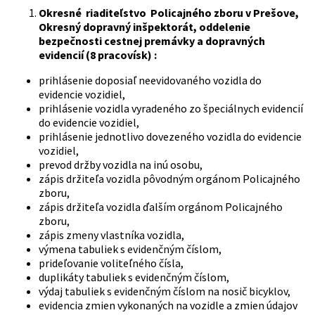
Okresné riaditeľstvo Policajného zboru v Prešove,
Okresný dopravný inšpektorát, oddelenie
bezpečnosti cestnej premávky a dopravných
evidencií (8 pracovísk) :
prihlásenie doposiaľ neevidovaného vozidla do
evidencie vozidiel,
prihlásenie vozidla vyradeného zo špeciálnych evidencií
do evidencie vozidiel,
prihlásenie jednotlivo dovezeného vozidla do evidencie
vozidiel,
prevod držby vozidla na inú osobu,
zápis držiteľa vozidla pôvodným orgánom Policajného
zboru,
zápis držiteľa vozidla ďalším orgánom Policajného
zboru,
zápis zmeny vlastníka vozidla,
výmena tabuliek s evidenčným číslom,
prideľovanie voliteľného čísla,
duplikáty tabuliek s evidenčným číslom,
výdaj tabuliek s evidenčným číslom na nosič bicyklov,
evidencia zmien vykonaných na vozidle a zmien údajov