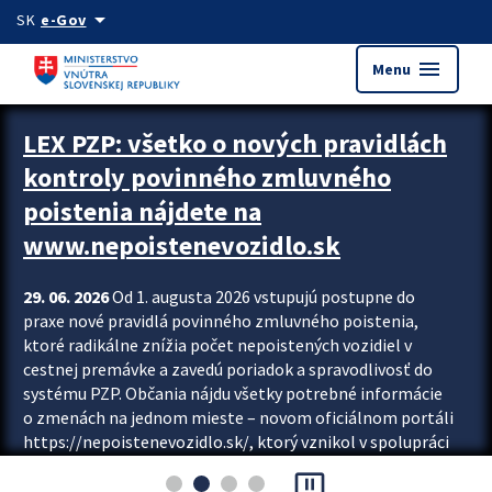
Preskocit na hlavný obsah
arrow_drop_down
SK
e-Gov
menu
Menu
Zastavit automatický posun upútavok
LEX PZP: všetko o nových pravidlách
kontroly povinného zmluvného
poistenia nájdete na
www.nepoistenevozidlo.sk
29. 06. 2026
Od 1. augusta 2026 vstupujú postupne do
praxe nové pravidlá povinného zmluvného poistenia,
ktoré radikálne znížia počet nepoistených vozidiel v
cestnej premávke a zavedú poriadok a spravodlivosť do
systému PZP. Občania nájdu všetky potrebné informácie
o zmenách na jednom mieste – novom oficiálnom portáli
https://nepoistenevozidlo.sk/, ktorý vznikol v spolupráci
Slovenskej kancelárie poisťovateľov (SKP), Slovenskej
pause_presentation
asociácie poisťovní (SLASPO) a Ministerstva vnútra SR.