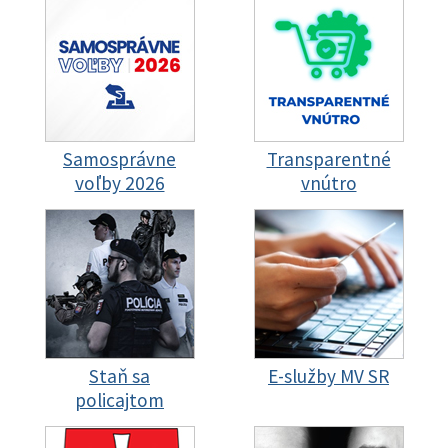
Samosprávne
Transparentné
voľby 2026
vnútro
Staň sa
E-služby MV SR
policajtom