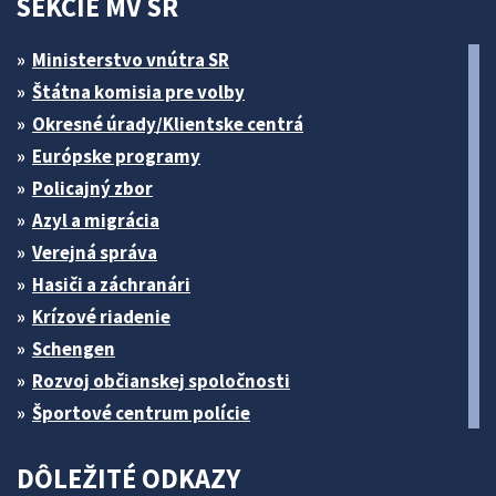
SEKCIE MV SR
Ministerstvo vnútra SR
Štátna komisia pre volby
Okresné úrady/Klientske centrá
Európske programy
Policajný zbor
Azyl a migrácia
Verejná správa
Hasiči a záchranári
Krízové riadenie
Schengen
Rozvoj občianskej spoločnosti
Športové centrum polície
DÔLEŽITÉ ODKAZY