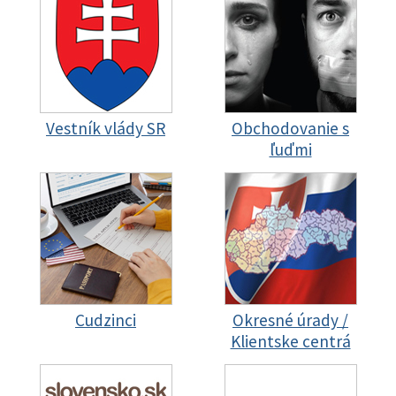
Vestník vlády SR
Obchodovanie s
ľuďmi
Cudzinci
Okresné úrady /
Klientske centrá