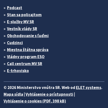
Podcast
Stan sa policajtom
E-služby MV SR
Vestník vlády SR
Obchodovanie s ľuďmi
Cudzinci
Miestna štátna správa
Vládny program ESO
Call centrum MV SR
E-trhovisko
© 2026 Ministerstvo vnútra SR. Web od
ELET systems
.
Mapa sídla
|
Vyhlásenie o prístupnosti
|
Vyhlásenie o cookies (PDF, 398 kB)