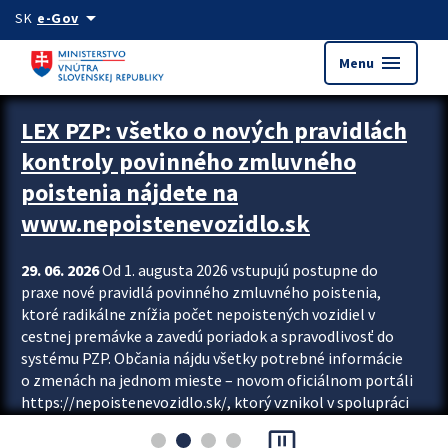
Preskocit na hlavný obsah
arrow_drop_down
SK
e-Gov
menu
Menu
Zastavit automatický posun upútavok
LEX PZP: všetko o nových pravidlách
kontroly povinného zmluvného
poistenia nájdete na
www.nepoistenevozidlo.sk
29. 06. 2026
Od 1. augusta 2026 vstupujú postupne do
praxe nové pravidlá povinného zmluvného poistenia,
ktoré radikálne znížia počet nepoistených vozidiel v
cestnej premávke a zavedú poriadok a spravodlivosť do
systému PZP. Občania nájdu všetky potrebné informácie
o zmenách na jednom mieste – novom oficiálnom portáli
https://nepoistenevozidlo.sk/, ktorý vznikol v spolupráci
Slovenskej kancelárie poisťovateľov (SKP), Slovenskej
pause_presentation
asociácie poisťovní (SLASPO) a Ministerstva vnútra SR.