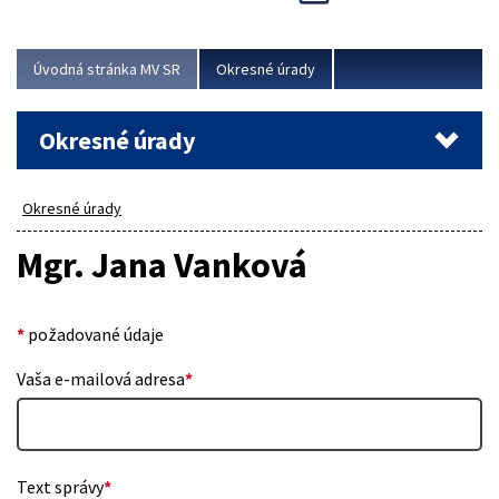
Novinky predstavili na...
Viac
Úvodná stránka MV SR
Okresné úrady
Okresné úrady
Okresné úrady
Mgr. Jana Vanková
*
požadované údaje
Vaša e-mailová adresa
*
Text správy
*