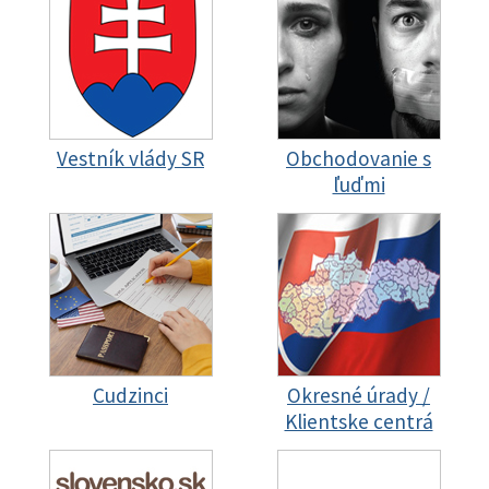
Vestník vlády SR
Obchodovanie s
ľuďmi
Cudzinci
Okresné úrady /
Klientske centrá