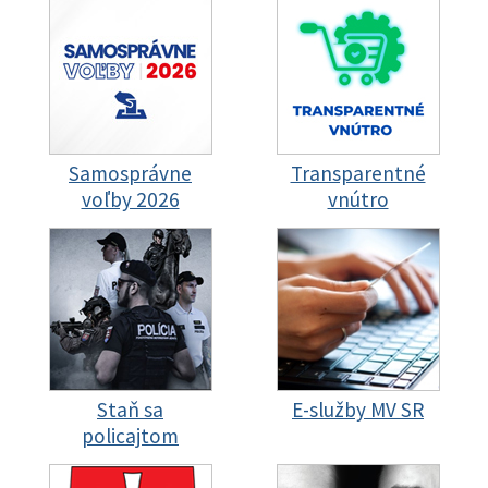
Samosprávne
Transparentné
voľby 2026
vnútro
Staň sa
E-služby MV SR
policajtom