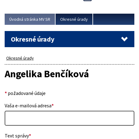
Novinky predstavili na...
Viac
Úvodná stránka MV SR
Okresné úrady
Okresné úrady
Okresné úrady
Angelika Benčíková
*
požadované údaje
Vaša e-mailová adresa
*
Text správy
*