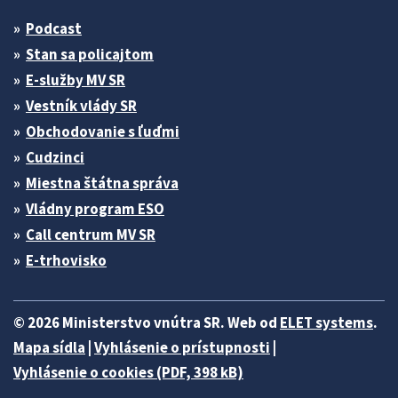
Podcast
Stan sa policajtom
E-služby MV SR
Vestník vlády SR
Obchodovanie s ľuďmi
Cudzinci
Miestna štátna správa
Vládny program ESO
Call centrum MV SR
E-trhovisko
© 2026 Ministerstvo vnútra SR. Web od
ELET systems
.
Mapa sídla
|
Vyhlásenie o prístupnosti
|
Vyhlásenie o cookies (PDF, 398 kB)