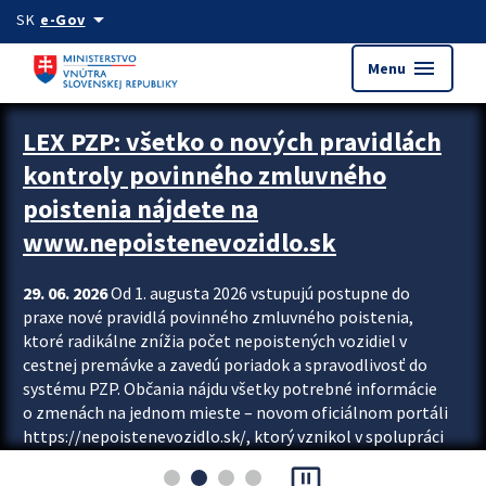
Preskocit na hlavný obsah
arrow_drop_down
SK
e-Gov
menu
Menu
Zastavit automatický posun upútavok
LEX PZP: všetko o nových pravidlách
kontroly povinného zmluvného
poistenia nájdete na
www.nepoistenevozidlo.sk
29. 06. 2026
Od 1. augusta 2026 vstupujú postupne do
praxe nové pravidlá povinného zmluvného poistenia,
ktoré radikálne znížia počet nepoistených vozidiel v
cestnej premávke a zavedú poriadok a spravodlivosť do
systému PZP. Občania nájdu všetky potrebné informácie
o zmenách na jednom mieste – novom oficiálnom portáli
https://nepoistenevozidlo.sk/, ktorý vznikol v spolupráci
Slovenskej kancelárie poisťovateľov (SKP), Slovenskej
pause_presentation
asociácie poisťovní (SLASPO) a Ministerstva vnútra SR.