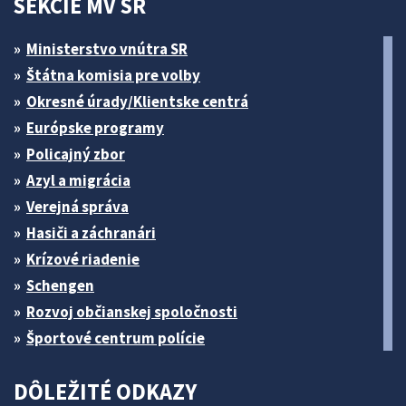
SEKCIE MV SR
Ministerstvo vnútra SR
Štátna komisia pre volby
Okresné úrady/Klientske centrá
Európske programy
Policajný zbor
Azyl a migrácia
Verejná správa
Hasiči a záchranári
Krízové riadenie
Schengen
Rozvoj občianskej spoločnosti
Športové centrum polície
DÔLEŽITÉ ODKAZY