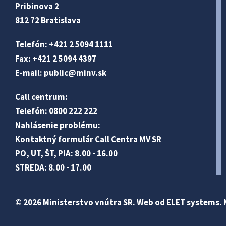
Pribinova 2
812 72 Bratislava
Telefón: +421 2 5094 1111
Fax: +421 2 5094 4397
E-mail:
public@minv
.sk
Call centrum:
Telefón: 0800 222 222
Nahlásenie problému:
Kontaktný formulár Call Centra MV SR
PO, UT, ŠT, PIA: 8.00 - 16.00
STREDA: 8.00 - 17.00
© 2026 Ministerstvo vnútra SR. Web od
ELET systems
.