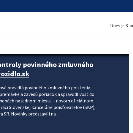
Dnes je 8. 
kontroly povinného zmluvného
ozidlo.sk
nové pravidlá povinného zmluvného poistenia,
j premávke a zavedú poriadok a spravodlivosť do
zmenách na jednom mieste – novom oficiálnom
práci Slovenskej kancelárie poisťovateľov (SKP),
 SR. Novinky predstavili na...