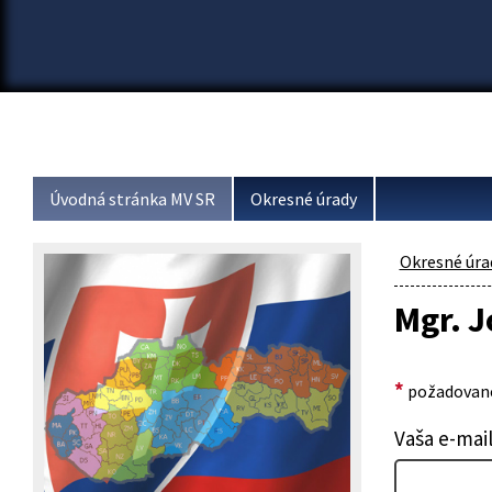
Úvodná stránka MV SR
Okresné úrady
Okresné úra
Mgr. J
*
požadované
Vaša e-mai