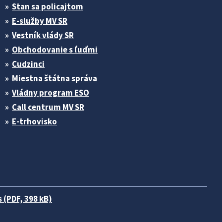
Stan sa policajtom
E-služby MV SR
Vestník vlády SR
Obchodovanie s ľuďmi
Cudzinci
Miestna štátna správa
Vládny program ESO
Call centrum MV SR
E-trhovisko
 (PDF, 398 kB)