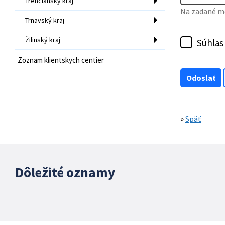
Trenčiansky kraj
Na zadané mo
Trnavský kraj
Žilinský kraj
Súhlas
Zoznam klientskych centier
»
Späť
Dôležité oznamy