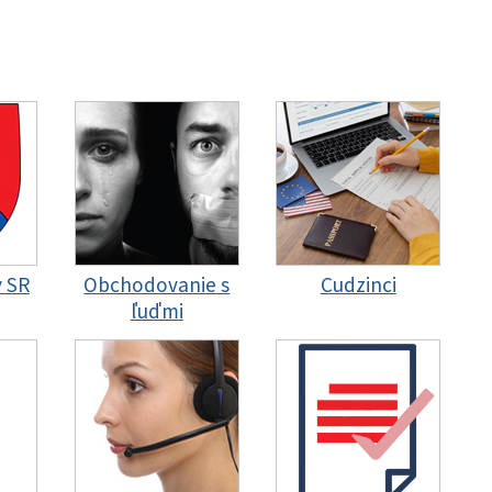
y SR
Obchodovanie s
Cudzinci
ľuďmi