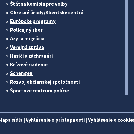
Štátna komisia pre volby
Okresné úrady/Klientske centrá
Európske programy
Policajný zbor
Azyl a migrácia
Verejná správa
Hasiči a záchranári
Krízové riadenie
Schengen
Rozvoj občianskej spoločnosti
Športové centrum polície
Mapa sídla
|
Vyhlásenie o prístupnosti
|
Vyhlásenie o cookies