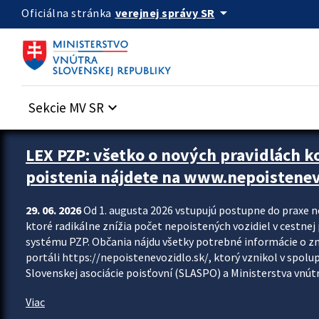
Preskocit na hlavný obsah
arrow_drop_down
verejnej správy SR
Oficiálna stránka
Sekcie MV SR
keyboard_arrow_down
Zastavit automatický posun upútavok
LEX PZP: všetko o nových pravidlách 
poistenia nájdete na www.nepoistenev
29. 06. 2026
Od 1. augusta 2026 vstupujú postupne do praxe 
ktoré radikálne znížia počet nepoistených vozidiel v cestne
systému PZP. Občania nájdu všetky potrebné informácie o 
portáli https://nepoistenevozidlo.sk/, ktorý vznikol v spolu
Slovenskej asociácie poisťovní (SLASPO) a Ministerstva vnútra
Viac