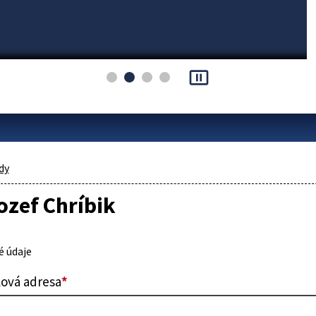
pause_presentation
dy
ozef Chríbik
 údaje
lová adresa
*