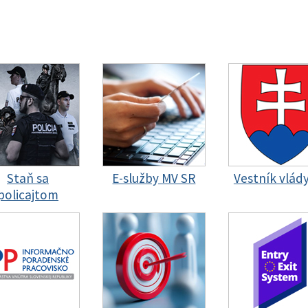
Staň sa
E-služby MV SR
Vestník vlád
policajtom