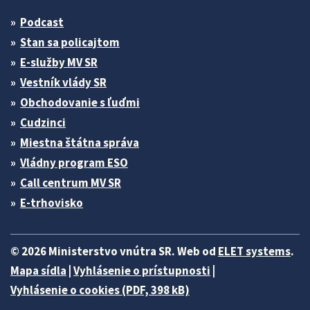
Podcast
Stan sa policajtom
E-služby MV SR
Vestník vlády SR
Obchodovanie s ľuďmi
Cudzinci
Miestna štátna správa
Vládny program ESO
Call centrum MV SR
E-trhovisko
© 2026 Ministerstvo vnútra SR. Web od
ELET systems
.
Mapa sídla
|
Vyhlásenie o prístupnosti
|
Vyhlásenie o cookies (PDF, 398 kB)