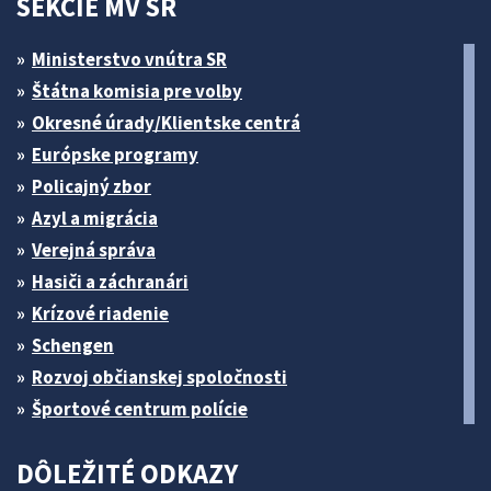
SEKCIE MV SR
Ministerstvo vnútra SR
Štátna komisia pre volby
Okresné úrady/Klientske centrá
Európske programy
Policajný zbor
Azyl a migrácia
Verejná správa
Hasiči a záchranári
Krízové riadenie
Schengen
Rozvoj občianskej spoločnosti
Športové centrum polície
DÔLEŽITÉ ODKAZY