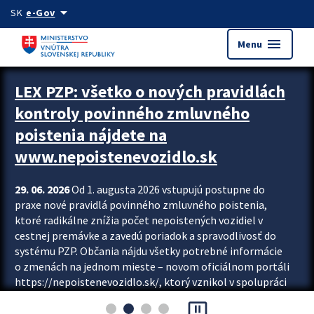
Preskocit na hlavný obsah
arrow_drop_down
SK
e-Gov
menu
Menu
Zastavit automatický posun upútavok
LEX PZP: všetko o nových pravidlách
kontroly povinného zmluvného
poistenia nájdete na
www.nepoistenevozidlo.sk
29. 06. 2026
Od 1. augusta 2026 vstupujú postupne do
praxe nové pravidlá povinného zmluvného poistenia,
ktoré radikálne znížia počet nepoistených vozidiel v
cestnej premávke a zavedú poriadok a spravodlivosť do
systému PZP. Občania nájdu všetky potrebné informácie
o zmenách na jednom mieste – novom oficiálnom portáli
https://nepoistenevozidlo.sk/, ktorý vznikol v spolupráci
Slovenskej kancelárie poisťovateľov (SKP), Slovenskej
pause_presentation
asociácie poisťovní (SLASPO) a Ministerstva vnútra SR.