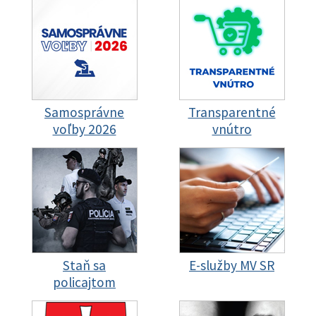
Samosprávne
Transparentné
voľby 2026
vnútro
Staň sa
E-služby MV SR
policajtom