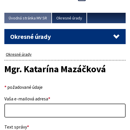
Novinky predstavili na...
Viac
Úvodná stránka MV SR
Okresné úrady
Okresné úrady
Okresné úrady
Mgr. Katarína Mazáčková
*
požadované údaje
Vaša e-mailová adresa
*
Text správy
*