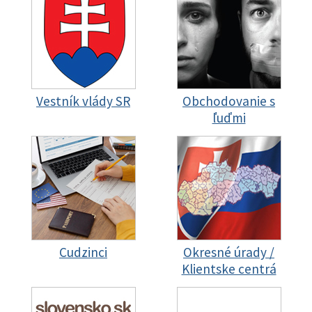
Vestník vlády SR
Obchodovanie s
ľuďmi
Cudzinci
Okresné úrady /
Klientske centrá