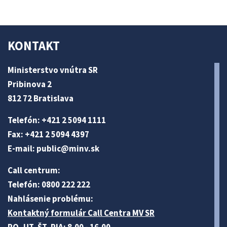
KONTAKT
Ministerstvo vnútra SR
Pribinova 2
812 72 Bratislava
Telefón: +421 2 5094 1111
Fax: +421 2 5094 4397
E-mail:
public@minv
.sk
Call centrum:
Telefón: 0800 222 222
Nahlásenie problému:
Kontaktný formulár Call Centra MV SR