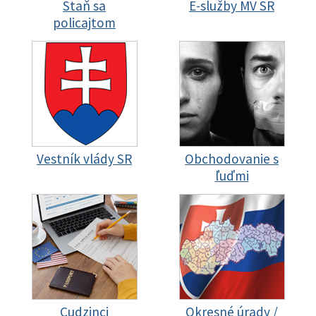
Staň sa
E-služby MV SR
policajtom
Vestník vlády SR
Obchodovanie s
ľuďmi
Cudzinci
Okresné úrady /