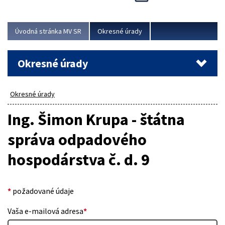
Novinky predstavili na...
Viac
Úvodná stránka MV SR
Okresné úrady
Okresné úrady
Okresné úrady
Ing. Šimon Krupa - štátna
správa odpadového
hospodárstva č. d. 9
*
požadované údaje
Vaša e-mailová adresa
*