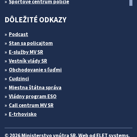
Športové centrum polície
DÔLEŽITÉ ODKAZY
Podcast
Stan sa policajtom
E-služby MV SR
Vestník vlády SR
Obchodovanie s ľuďmi
Cudzinci
Miestna štátna správa
Vládny program ESO
Call centrum MV SR
E-trhovisko
© 2026 Ministerstvo vnútra SR. Web od
ELET systems
.