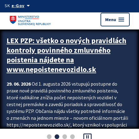
Preskocit na hlavný obsah
arrow_drop_down
SK
e-Gov
menu
Menu
Zastavit automatický posun upútavok
LEX PZP: všetko o nových pravidlách
kontroly povinného zmluvného
poistenia nájdete na
www.nepoistenevozidlo.sk
29. 06. 2026
Od 1. augusta 2026 vstupujú postupne do
praxe nové pravidlá povinného zmluvného poistenia,
ktoré radikálne znížia počet nepoistených vozidiel v
cestnej premávke a zavedú poriadok a spravodlivosť do
systému PZP. Občania nájdu všetky potrebné informácie
o zmenách na jednom mieste – novom oficiálnom portáli
https://nepoistenevozidlo.sk/, ktorý vznikol v spolupráci
Slovenskej kancelárie poisťovateľov (SKP), Slovenskej
pause_presentation
asociácie poisťovní (SLASPO) a Ministerstva vnútra SR.