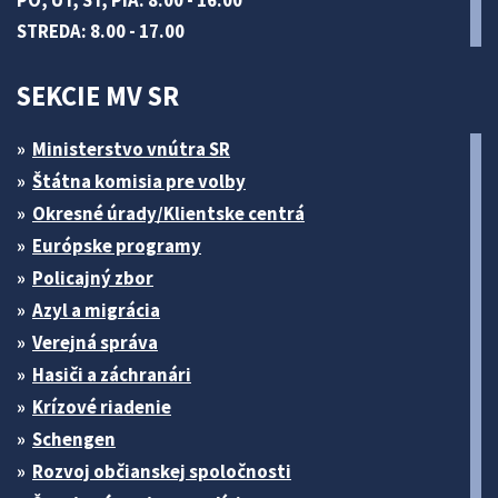
PO, UT, ŠT, PIA: 8.00 - 16.00
STREDA: 8.00 - 17.00
SEKCIE MV SR
Ministerstvo vnútra SR
Štátna komisia pre volby
Okresné úrady/Klientske centrá
Európske programy
Policajný zbor
Azyl a migrácia
Verejná správa
Hasiči a záchranári
Krízové riadenie
Schengen
Rozvoj občianskej spoločnosti