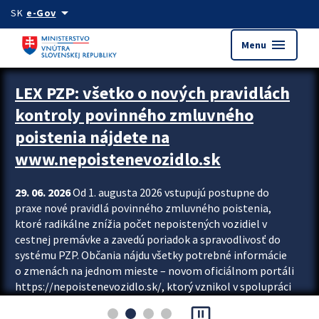
Preskocit na hlavný obsah
arrow_drop_down
SK
e-Gov
menu
Menu
Zastavit automatický posun upútavok
LEX PZP: všetko o nových pravidlách
kontroly povinného zmluvného
poistenia nájdete na
www.nepoistenevozidlo.sk
29. 06. 2026
Od 1. augusta 2026 vstupujú postupne do
praxe nové pravidlá povinného zmluvného poistenia,
ktoré radikálne znížia počet nepoistených vozidiel v
cestnej premávke a zavedú poriadok a spravodlivosť do
systému PZP. Občania nájdu všetky potrebné informácie
o zmenách na jednom mieste – novom oficiálnom portáli
https://nepoistenevozidlo.sk/, ktorý vznikol v spolupráci
Slovenskej kancelárie poisťovateľov (SKP), Slovenskej
pause_presentation
asociácie poisťovní (SLASPO) a Ministerstva vnútra SR.