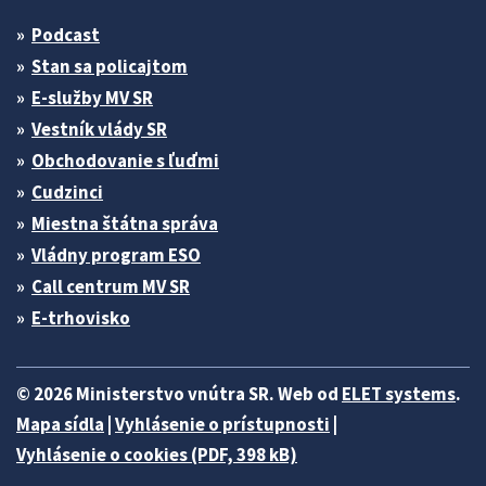
Podcast
Stan sa policajtom
E-služby MV SR
Vestník vlády SR
Obchodovanie s ľuďmi
Cudzinci
Miestna štátna správa
Vládny program ESO
Call centrum MV SR
E-trhovisko
© 2026 Ministerstvo vnútra SR. Web od
ELET systems
.
Mapa sídla
|
Vyhlásenie o prístupnosti
|
Vyhlásenie o cookies (PDF, 398 kB)