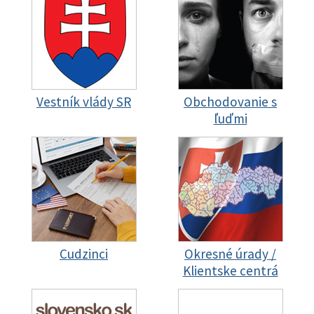
Vestník vlády SR
Obchodovanie s
ľuďmi
Cudzinci
Okresné úrady /
Klientske centrá