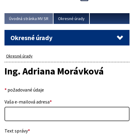
Novinky predstavili na...
Viac
Úvodná stránka MV SR
Okresné úrady
Okresné úrady
Okresné úrady
Ing. Adriana Morávková
*
požadované údaje
Vaša e-mailová adresa
*
Text správy
*