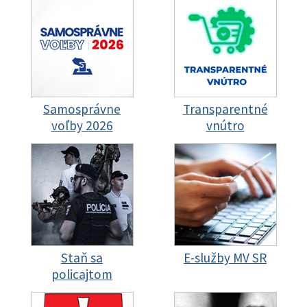
Samosprávne
Transparentné
voľby 2026
vnútro
Staň sa
E-služby MV SR
policajtom