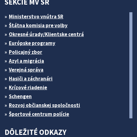
SEKCIE MV SR
Ministerstvo vnútra SR
Štátna komisia pre volby
Okresné úrady/Klientske centrá
Európske programy
Policajný zbor
Azyl a migrácia
Verejná správa
Hasiči a záchranári
Krízové riadenie
Schengen
Rozvoj občianskej spoločnosti
Športové centrum polície
DÔLEŽITÉ ODKAZY